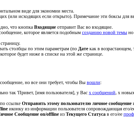
онтальном виде для экономии места.
щих (или исходящих если открыто). Примечание эти боксы для
идно, что кнопка
Входящие
отправит Вас во входящие.
 сообщение, которое является подобным
созданию новой темы
но 
страницу.
вать столбцы по этим параметрам (по
Дате
как в возрастающем, 
которое будет ниже в списке на этой же странице.
 сообщение, но все они требует, чтобы Вы
вошли
:
но так 'Привет, [имя пользователя], у Вас
x сообщений
, x новы
 по ссылке
Отправить этому пользователю личное сообщение
и
line
иконку из информации пользователя сопровождающая его/е
ичное Сообщение on/offline
из
Текущего Статуса
в его/ее
проф