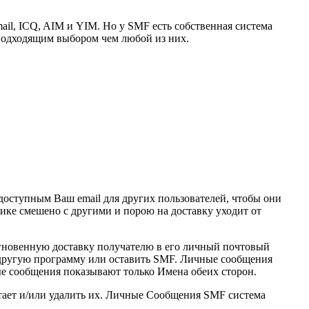
mail, ICQ, AIM и YIM. Но у SMF есть собственная система
 подходящим выбором чем любой из них.
 доступным Ваш email для других пользователей, чтобы они
щике смешено с другими и порою на доставку уходит от
мгновенную доставку получателю в его личный почтовый
 другую программу или оставить SMF. Личные сообщения
ые сообщения показывают только Имена обеих сторон.
читает и/или удалить их. Личные Сообщения SMF система