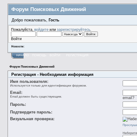
Форум Поисковых Движений
Добро пожаловать,
Гость
Пожалуйста,
войдите
или
зарегистрируйтесь
.
Войти
Новости:
НАЧАЛО
ПОМОЩЬ
ВОЙТИ
РЕГИСТРАЦИЯ
Форум Поисковых Движений
Регистрация - Необходимая информация
Имя пользователя:
Используется только для идентификации форумом.
Email:
Email должен быть существующим.
email?
Пароль:
Подтвердите пароль:
Визуальная проверка:
Прослуша
Наберите