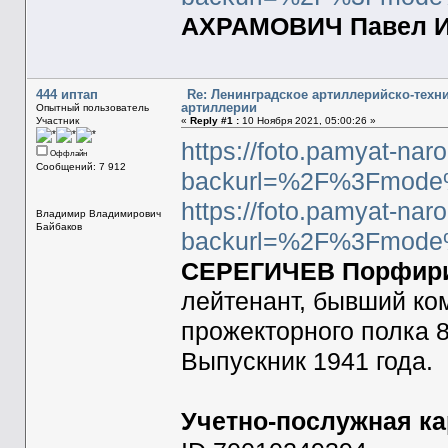
АХРАМОВИЧ Павел Ив
444 иптап
Re: Ленинградское артиллерийско-техн
артиллерии
Опытный пользователь
Участник
«
Reply #1 :
10 Ноября 2021, 05:00:26 »
https://foto.pamyat-nar
Оффлайн
Сообщений: 7 912
backurl=%2F%3Fmode
https://foto.pamyat-nar
Владимир Владимирович
Байбаков
backurl=%2F%3Fmode
СЕРЕГИЧЕВ Порфирий
лейтенант, бывший ко
прожекторного полка 
Выпускник 1941 года.
Учетно-послужная ка