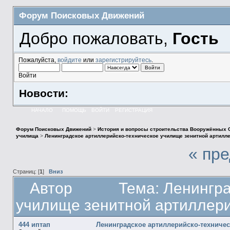
Форум Поисковых Движений
Добро пожаловать,
Гость
Пожалуйста,
войдите
или
зарегистрируйтесь
.
Войти
Новости:
НАЧАЛО
ПОМОЩЬ
ВОЙТИ
РЕГИСТРАЦИЯ
Форум Поисковых Движений
>
История и вопросы строительства Вооружённых 
училища
>
Ленинградское артиллерийско-техническое училище зенитной артилл
« пр
Страниц: [
1
]
Вниз
Автор
Тема: Ленингр
училище зенитной артиллери
444 иптап
Ленинградское артиллерийско-техниче