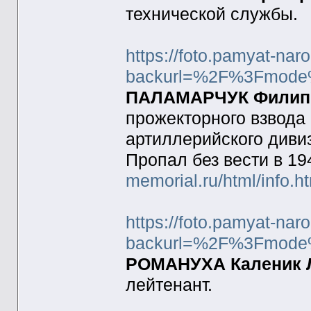
технической службы.
https://foto.pamyat-nar
backurl=%2F%3Fmode
ПАЛАМАРЧУК Филипп 
прожекторного взвода 
артиллерийского дивиз
Пропал без вести в 19
memorial.ru/html/info.
https://foto.pamyat-nar
backurl=%2F%3Fmode
РОМАНУХА Каленик Ла
лейтенант.