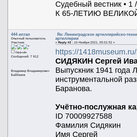
Судебный вестник • 1 /
К 65-ЛЕТИЮ ВЕЛИКО
444 иптап
Re: Ленинградское артиллерийско-техн
артиллерии
Опытный пользователь
Участник
«
Reply #2 :
10 Ноября 2021, 05:01:52 »
https://1418museum.ru
Оффлайн
Сообщений: 7 912
СИДЯКИН Сергей Иван
Выпускник 1941 года 
Владимир Владимирович
Байбаков
инструментальной раз
Баранова.
Учётно-послужная ка
ID 70009927588
Фамилия Сидякин
Имя Сергей