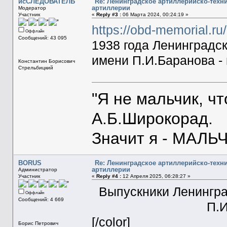
исСЛЕДОВАТЕЛЬ
Re: Ленинградское артиллерийско-техн
артиллерии
Модератор
Участник
«
Reply #3 :
06 Марта 2024, 00:24:19 »
https://obd-memorial.r
Оффлайн
Сообщений: 43 095
1938 года Ленинградс
имени П.И.Баранова -
Константин Борисович
Стрельбицкий
"Я не мальчик, ч
А.Б.Широкорад.
Значит я - МАЛЬЧ
BORUS
Re: Ленинградское артиллерийско-техн
артиллерии
Администратор
Участник
«
Reply #4 :
12 Апреля 2025, 06:28:27 »
Выпускники Ленингра
Оффлайн
Сообщений: 4 669
П.И
[/color]
Борис Петрович