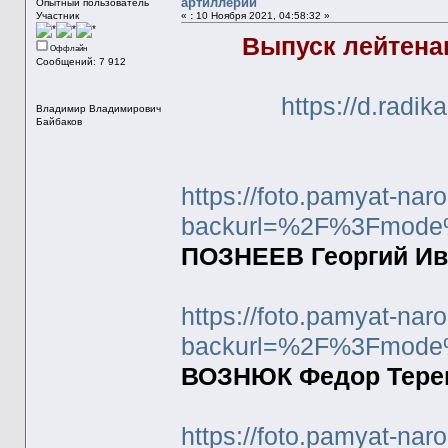
артиллерии
Опытный пользователь
Участник
«
:
10 Ноября 2021, 04:58:32 »
Выпуск лейтенан
Оффлайн
Сообщений: 7 912
https://d.radi
Владимир Владимирович
Байбаков
https://foto.pamyat-nar
backurl=%2F%3Fmode
ПОЗНЕЕВ Георгий Ива
https://foto.pamyat-nar
backurl=%2F%3Fmode
ВОЗНЮК Федор Терент
https://foto.pamyat-nar