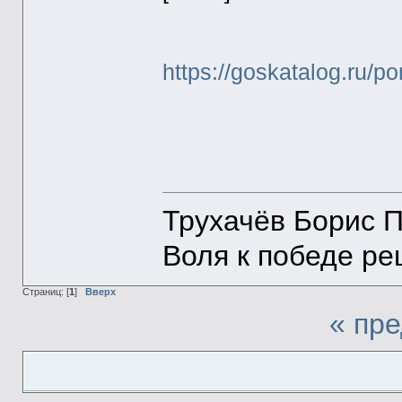
https://goskatalog.ru/p
Трухачёв Борис 
Воля к победе р
Страниц: [
1
]
Вверх
« пр