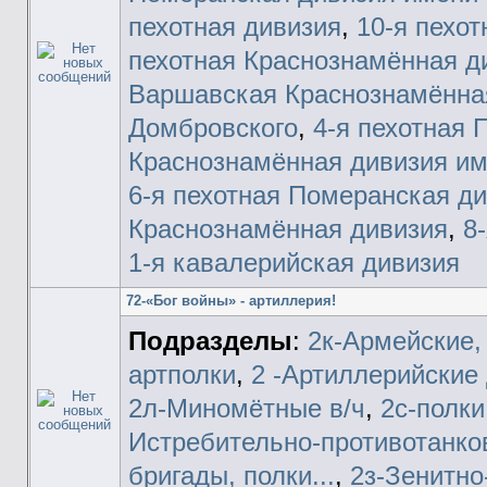
пехотная дивизия
,
10-я пехот
пехотная Краснознамённая д
Варшавская Краснознамённая
Домбровского
,
4-я пехотная
Краснознамённая дивизия им
6-я пехотная Померанская д
Краснознамённая дивизия
,
8
1-я кавалерийская дивизия
72-«Бог войны» - артиллерия!
Подразделы
:
2к-Армейские,
артполки
,
2 -Артиллерийские 
2л-Миномётные в/ч
,
2с-полки
Истребительно-противотанко
бригады, полки...
,
2з-Зенитно