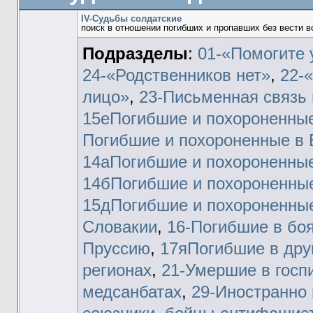
IV-Судьбы солдатские
поиск в отношении погибших и пропавших без вести 
Подразделы
:
01-«Помогите 
24-«Родственников нет»
,
22-
лицо»
,
23-Письменная связь 
15еПогибшие и похороненны
Погибшие и похороненные в 
14аПогибшие и похороненные
14бПогибшие и похороненные
15дПогибшие и похороненные
Словакии
,
16-Погибшие в бо
Пруссию
,
17яПогибшие в друг
регионах
,
21-Умершие в госп
медсанбатах
,
29-Иностранно