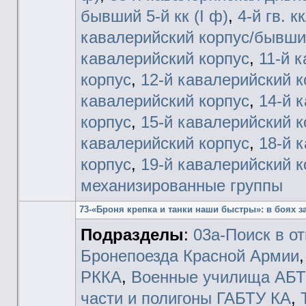
бывший 5-й кк (I ф)
,
4-й гв. к
кавалерийский корпус/бывший 
кавалерийский корпус
,
11-й 
корпус
,
12-й кавалерийский к
кавалерийский корпус
,
14-й 
корпус
,
15-й кавалерийский к
кавалерийский корпус
,
18-й 
корпус
,
19-й кавалерийский к
механизированные группы
73-«Броня крепка и танки наши быстры»: в боях з
Подразделы
:
03а-Поиск в о
Бронепоезда Красной Армии
РККА
,
Военные училища АБТ
части и полигоны ГАБТУ КА
,