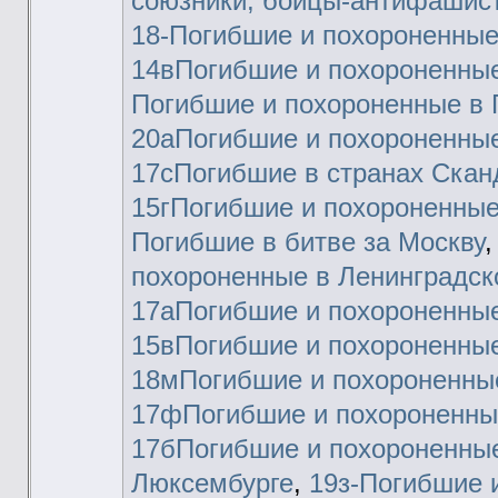
союзники, бойцы-антифашис
18-Погибшие и похороненные
14вПогибшие и похороненные
Погибшие и похороненные в 
20аПогибшие и похороненные
17сПогибшие в странах Скан
15гПогибшие и похороненны
Погибшие в битве за Москву
похороненные в Ленинградск
17аПогибшие и похороненные
15вПогибшие и похороненные
18мПогибшие и похороненны
17фПогибшие и похороненны
17бПогибшие и похороненные
Люксембурге
,
19з-Погибшие 