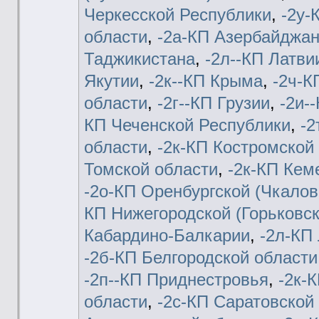
Черкесской Республики
,
-2у-
области
,
-2а-КП Азербайджа
Таджикистана
,
-2л--КП Латви
Якутии
,
-2к--КП Крыма
,
-2ч-К
области
,
-2г--КП Грузии
,
-2и-
КП Чеченской Республики
,
-2
области
,
-2к-КП Костромской
Томской области
,
-2к-КП Кем
-2о-КП Оренбургской (Чкалов
КП Нижегородской (Горьковск
Кабардино-Балкарии
,
-2л-КП
-2б-КП Белгородской области
-2п--КП Приднестровья
,
-2к-
области
,
-2c-КП Саратовской