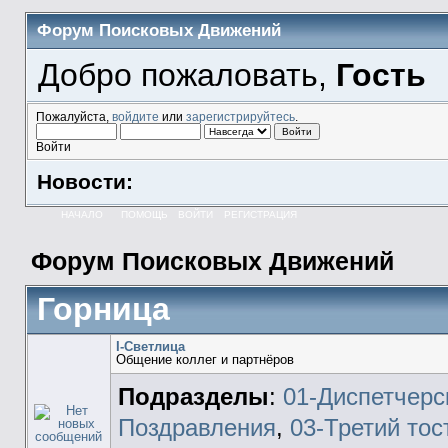
Форум Поисковых Движений
Добро пожаловать,
Гость
Пожалуйста,
войдите
или
зарегистрируйтесь
.
Войти
Новости:
НАЧАЛО
ПОМОЩЬ
ВОЙТИ
РЕГИСТРАЦИЯ
Форум Поисковых Движений
Горница
I-Светлица
Общение коллег и партнёров
Подразделы
:
01-Диспетчерс
Поздравления
,
03-Третий тос