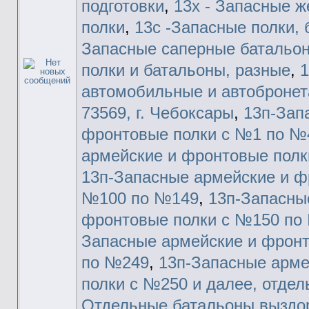
подготовки
,
13х - Запасные 
полки
,
13с -Запасные полки, 
Запасные саперные батальо
полки и батальоны, разные
,
1
автомобильные и автобронет
73569, г. Чебоксары
,
13п-Зап
фронтовые полки с №1 по №
армейские и фронтовые пол
13п-Запасные армейские и ф
№100 по №149
,
13п-Запасны
фронтовые полки с №150 по
Запасные армейские и фрон
по №249
,
13п-Запасные арме
полки с №250 и далее, отдель
Отдельные батальоны вызд