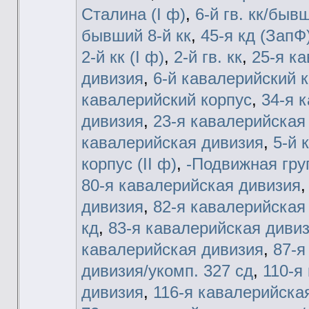
Сталина (I ф)
,
6-й гв. кк/быв
бывший 8-й кк
,
45-я кд (ЗапФ
2-й кк (I ф)
,
2-й гв. кк
,
25-я к
дивизия
,
6-й кавалерийский к
кавалерийский корпус
,
34-я 
дивизия
,
23-я кавалерийская
кавалерийская дивизия
,
5-й 
корпус (II ф)
,
-Подвижная гру
80-я кавалерийская дивизия
дивизия
,
82-я кавалерийская
кд
,
83-я кавалерийская дивизи
кавалерийская дивизия
,
87-я
дивизия/укомп. 327 сд
,
110-я
дивизия
,
116-я кавалерийская