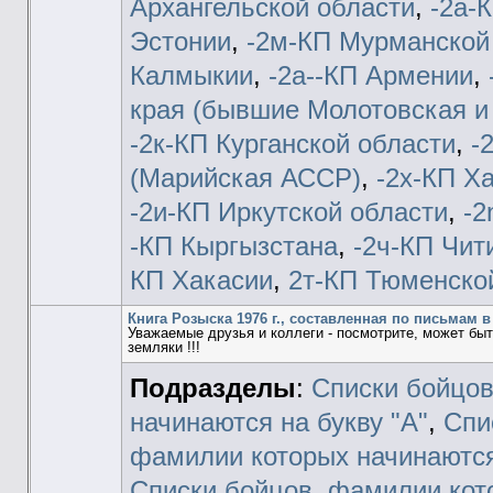
Архангельской области
,
-2а-
Эстонии
,
-2м-КП Мурманской
Калмыкии
,
-2а--КП Армении
,
края (бывшие Молотовская и
-2к-КП Курганской области
,
-
(Марийская АССР)
,
-2х-КП Х
-2и-КП Иркутской области
,
-2
-КП Кыргызстана
,
-2ч-КП Чит
КП Хакасии
,
2т-КП Тюменско
Книга Розыска 1976 г., составленная по письмам в
Уважаемые друзья и коллеги - посмотрите, может быт
земляки !!!
Подразделы
:
Списки бойцов
начинаются на букву "А"
,
Спи
фамилии которых начинаются 
Списки бойцов, фамилии кот