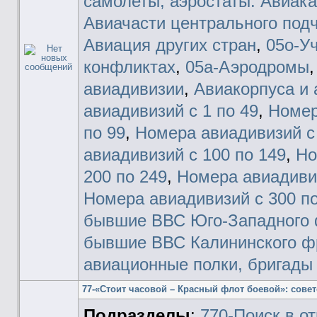
самолеты, аэростаты. Авиак
Авиачасти центрального под
Авиация других стран
,
05о-У
конфликтах
,
05а-Аэродромы
авиадивизии
,
Авиакорпуса и 
авиадивизий с 1 по 49
,
Номер
по 99
,
Номера авиадивизий с 
авиадивизий с 100 по 149
,
Но
200 по 249
,
Номера авиадивиз
Номера авиадивизий с 300 по
бывшие ВВС Юго-Западного 
бывшие ВВС Калининского ф
авиационные полки, бригады
77-«Стоит часовой – Красный флот боевой»: сове
Подразделы
:
770-Поиск в о