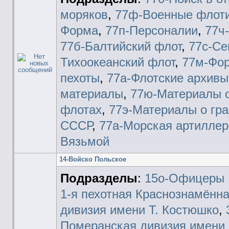
моряков
,
77ф-Военные флот
Форма
,
77п-Персоналии
,
77ч
77б-Балтийский флот
,
77с-Се
Тихоокеанский флот
,
77м-Фор
пехоты
,
77а-Флотские архивы
материалы
,
77ю-Материалы 
флотах
,
77э-Материалы о гр
СССР
,
77а-Морская артиллер
Вязьмой
14-Войско Польское
Подразделы
:
15о-Офицеры 
1-я пехотная Краснознамённа
дивизия имени Т. Костюшко
,
Померанская дивизия имени Р