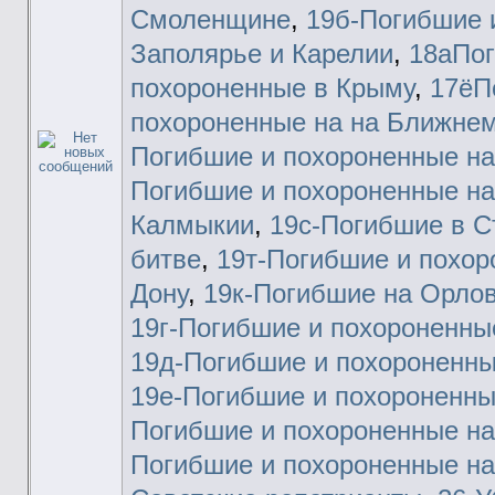
Смоленщине
,
19б-Погибшие 
Заполярье и Карелии
,
18аПо
похороненные в Крыму
,
17ёП
похороненные на на Ближнем
Погибшие и похороненные на
Погибшие и похороненные на
Калмыкии
,
19c-Погибшие в С
битве
,
19т-Погибшие и похо
Дону
,
19к-Погибшие на Орлов
19г-Погибшие и похороненны
19д-Погибшие и похороненны
19е-Погибшие и похороненны
Погибшие и похороненные н
Погибшие и похороненные на