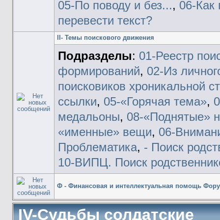
05-По поводу и без...
,
06-Как
перевести текст?
II- Темы поискового движения
Подразделы
:
01-Реестр пои
формирований
,
02-Из личног
поисковиков хроникальной с
ссылки
,
05-«Горячая тема»
,
медальоны
,
08-«Поднятые» н
«именные» вещи
,
06-Вниман
Проблематика
,
- Поиск родс
10-ВИПЦ. Поиск родственник
Ф - Финансовая и интеллектуальная помощь Фор
IV-Судьбы солдатские