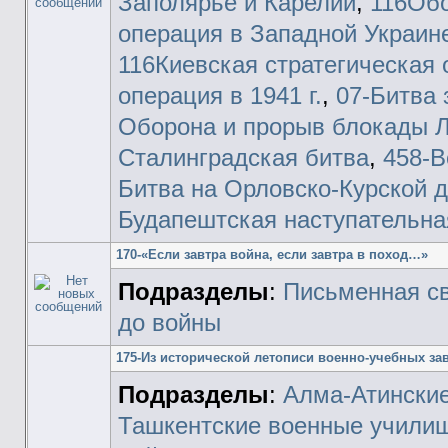
Заполярье и Карелии
,
116Об
операция в Западной Украине
116Киевская стратегическая
операция в 1941 г.
,
07-Битва 
Оборона и прорыв блокады 
Сталинградская битва
,
458-В
Битва на Орловско-Курской д
Будапештская наступательна
170-«Если завтра война, если завтра в поход…»
Подразделы
:
Письменная св
до войны
175-Из исторической летописи военно-учебных за
Подразделы
:
Алма-Атински
Ташкентские военные учили