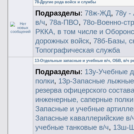
78-Другие рода войск и службы
Подразделы
:
78ж-ЖД
,
78у -
в/ч
,
78а-ПВО
,
78о-Военно-ст
РККА, в том числе и Оборон
дорожных войск
,
78б-Базы, 
Топографическая служба
13-Отдельные запасные и учебные в/ч, ОБВ, в/ч р
Подразделы
:
13у-Учебные д
полки
,
13р-Запасные лыжные
резерва офицерского состав
инженерные, саперные полки
Запасные и учебные артилле
Запасные каваллерийские в/
учебные танковые в/ч
,
13ш-Ш