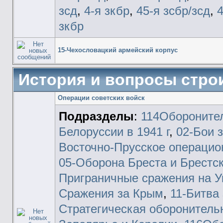
зсд
,
4-я зкбр
,
45-я зсбр/зсд
,
4
зкбр
15-Чехословацкий армейский корпус
История и вопросы стро
Операции советских войск
Подразделы
:
114Обороните
Белоруссии в 1941 г
,
02-Бои 
Восточно-Прусское операцио
05-Оборона Бреста и Брестск
Приграничные сражения на У
Сражения за Крым
,
11-Битва
Стратегическая оборонитель