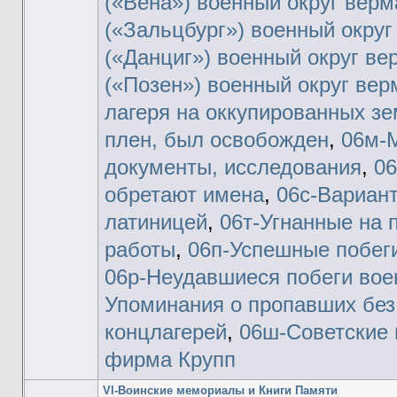
(«Вена») военный округ верм
(«Зальцбург») военный округ
(«Данциг») военный округ ве
(«Позен») военный округ вер
лагеря на оккупированных з
плен, был освобожден
,
06м-М
документы, исследования
,
06
обретают имена
,
06с-Вариан
латиницей
,
06т-Угнанные на 
работы
,
06п-Успешные побег
06р-Неудавшиеся побеги во
Упоминания о пропавших без
концлагерей
,
06ш-Советские 
фирма Крупп
VI-Воинские мемориалы и Книги Памяти