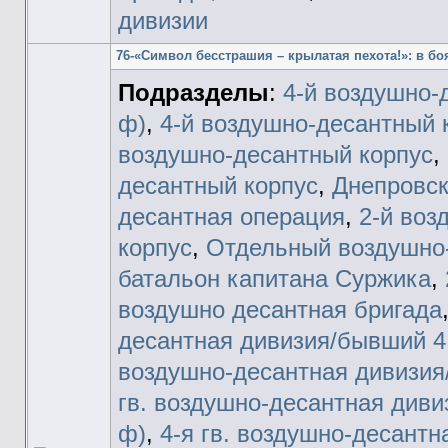
дивизии
76-«Символ бесстрашия – крылатая пехота!»: в бо
Подразделы
:
4-й воздушно-
ф)
,
4-й воздушно-десантный к
воздушно-десантный корпус
,
десантный корпус
,
Днепровск
десантная операция
,
2-й воз
корпус
,
Отдельный воздушно
батальон капитана Суржика
,
воздушно десантная бригада
десантная дивизия/бывший 4 
воздушно-десантная дивизия
гв. воздушно-десантная дивиз
ф)
,
4-я гв. воздушно-десант