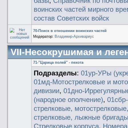
базы
,
Справочник по почтов
воинских частей мирного вр
состав Советских войск
70-Поиск в отношении воинских частей
Модератор:
Владимир-Архивариус
VII-Несокрушимая и леге
71-"Царица полей" - пехота
Подразделы
:
01ур-УРы (укр
01мд-Мотострелковые и мот
дивизии
,
01дно-Иррегулярны
(народное ополчение)
,
01сбр
стрелковые, мотострелковые
стрелковые, лыжные бригады
Стрелковые корпуса
,
Номера 