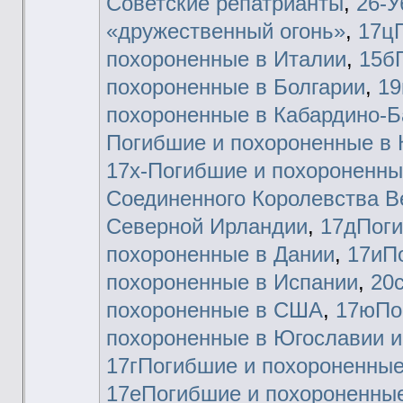
Советские репатрианты
,
26-
«дружественный огонь»
,
17ц
похороненные в Италии
,
15б
похороненные в Болгарии
,
19
похороненные в Кабардино-Б
Погибшие и похороненные в 
17х-Погибшие и похороненны
Соединенного Королевства В
Северной Ирландии
,
17дПоги
похороненные в Дании
,
17иП
похороненные в Испании
,
20
похороненные в США
,
17юПо
похороненные в Югославии и
17гПогибшие и похороненные
17еПогибшие и похороненные