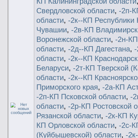
КП Калининградской области
Свердловской области
,
-2п-К
области
,
-2к--КП Республик
Чувашии
,
-2в-КП Владимирск
Воронежской области
,
-2н-КП
области
,
-2д--КП Дагестана
,
-
области
,
-2к--КП Краснодарск
Беларуси
,
-2т-КП Тверской (
области
,
-2к--КП Красноярско
Приморского края
,
-2а-КП Ас
-2п-КП Псковской области
,
-2
области
,
-2р-КП Ростовской 
Рязанской области
,
-2к-КП К
КП Орловской области
,
-2c-
(Куйбышевской) области
,
-2к