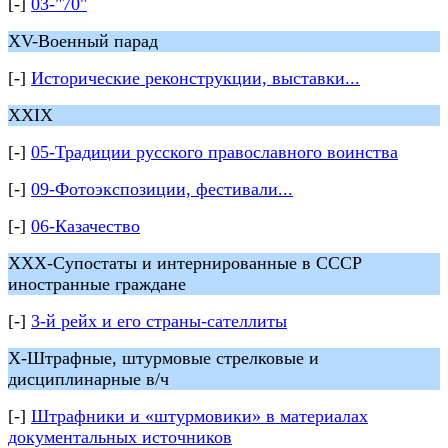
[-]
03-"70"
XV-Военный парад
[-]
Исторические реконструкции, выставки...
XXIX
[-]
05-Традиции русского православного воинства
[-]
09-Фотоэкспозиции, фестивали...
[-]
06-Казачество
XXX-Супостаты и интернированные в СССР
иностранные граждане
[-]
3-й рейх и его страны-сателлиты
X-Штрафные, штурмовые стрелковые и
дисциплинарные в/ч
[-]
Штрафники и «штурмовики» в материалах
документальных источников