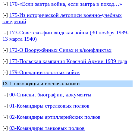
[-]
170-«Если завтра война, если завтра в поход…»
[-]
175-Из исторической летописи военно-учебных
заведений
[-]
173-Советско-финляндская война (30 ноября 1939-
13 марта 1940)
[-]
172-О Вооружённых Силах и в/конфликтах
[-]
173-Польская кампания Красной Армии 1939 года
[-]
179-Операции союзных войск
IX-Полководцы и военачальники
[-]
00-Списки, биографии, документы
[-]
01-Командиры стрелковых полков
[-]
02-Командиры артиллерийских полков
[-]
03-Командиры танковых полков