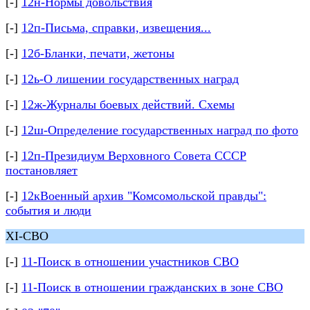
[-]
12н-Нормы довольствия
[-]
12п-Письма, справки, извещения...
[-]
12б-Бланки, печати, жетоны
[-]
12ь-О лишении государственных наград
[-]
12ж-Журналы боевых действий. Схемы
[-]
12ш-Определение государственных наград по фото
[-]
12п-Президиум Верховного Совета СССР
постановляет
[-]
12кВоенный архив "Комсомольской правды":
события и люди
XI-СВО
[-]
11-Поиск в отношении участников СВО
[-]
11-Поиск в отношении гражданских в зоне СВО