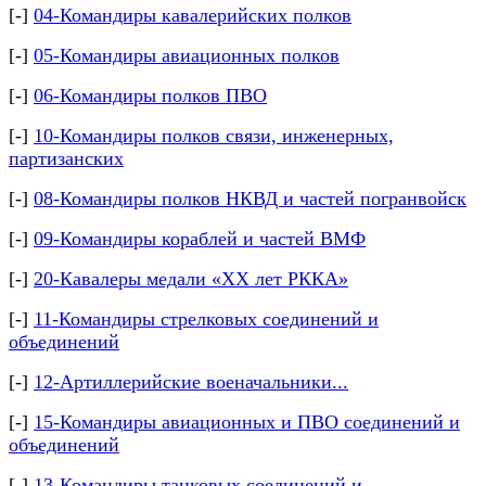
[-]
04-Командиры кавалерийских полков
[-]
05-Командиры авиационных полков
[-]
06-Командиры полков ПВО
[-]
10-Командиры полков связи, инженерных,
партизанских
[-]
08-Командиры полков НКВД и частей погранвойск
[-]
09-Командиры кораблей и частей ВМФ
[-]
20-Кавалеры медали «ХХ лет РККА»
[-]
11-Командиры стрелковых соединений и
объединений
[-]
12-Артиллерийские военачальники...
[-]
15-Командиры авиационных и ПВО соединений и
объединений
[-]
13-Командиры танковых соединений и