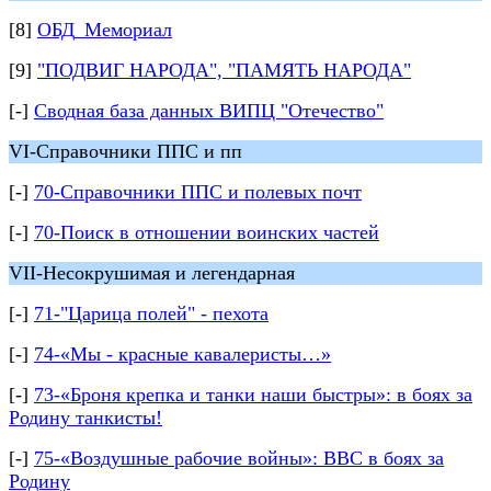
[8]
ОБД_Мемориал
[9]
"ПОДВИГ НАРОДА", "ПАМЯТЬ НАРОДА"
[-]
Сводная база данных ВИПЦ "Отечество"
VI-Справочники ППС и пп
[-]
70-Справочники ППС и полевых почт
[-]
70-Поиск в отношении воинских частей
VII-Несокрушимая и легендарная
[-]
71-"Царица полей" - пехота
[-]
74-«Мы - красные кавалеристы…»
[-]
73-«Броня крепка и танки наши быстры»: в боях за
Родину танкисты!
[-]
75-«Воздушные рабочие войны»: ВВС в боях за
Родину