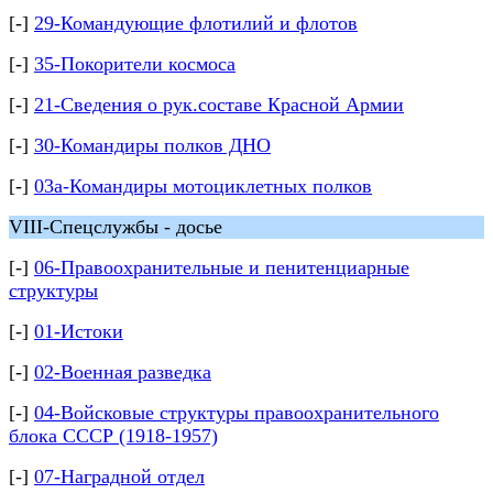
[-]
29-Командующие флотилий и флотов
[-]
35-Покорители космоса
[-]
21-Сведения о рук.составе Красной Армии
[-]
30-Командиры полков ДНО
[-]
03а-Командиры мотоциклетных полков
VIII-Спецслужбы - досье
[-]
06-Правоохранительные и пенитенциарные
структуры
[-]
01-Истоки
[-]
02-Военная разведка
[-]
04-Войсковые структуры правоохранительного
блока СССР (1918-1957)
[-]
07-Наградной отдел