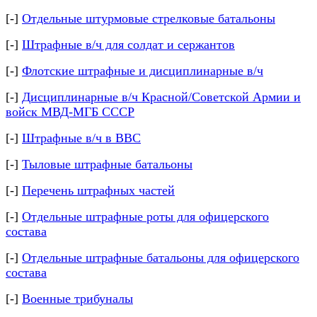
[-]
Отдельные штурмовые стрелковые батальоны
[-]
Штрафные в/ч для солдат и сержантов
[-]
Флотские штрафные и дисциплинарные в/ч
[-]
Дисциплинарные в/ч Красной/Советской Армии и
войск МВД-МГБ СССР
[-]
Штрафные в/ч в ВВС
[-]
Тыловые штрафные батальоны
[-]
Перечень штрафных частей
[-]
Отдельные штрафные роты для офицерского
состава
[-]
Отдельные штрафные батальоны для офицерского
состава
[-]
Военные трибуналы