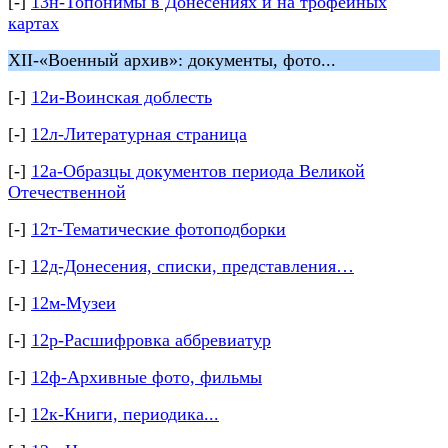
[-]
13н-Топонимы в Донесениях и на трофейных
картах
XII-«Военный архив»: документы, фото...
[-]
12и-Воинская доблесть
[-]
12л-Литературная страница
[-]
12а-Образцы документов периода Великой
Отечественной
[-]
12т-Тематические фотоподборки
[-]
12д-Донесения, списки, представления…
[-]
12м-Музеи
[-]
12р-Расшифровка аббревиатур
[-]
12ф-Архивные фото, фильмы
[-]
12к-Книги, периодика...