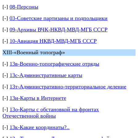
[-]
08-Персоны
[-]
03-Советские партизаны и подпольщики
[-]
09-Архивы ВЧК-НКВД-МВД-МГБ СССР
[-]
10-Авиация НКВД-МВД-МГБ СССР
XIII-«Военный топограф»
[-]
13в-Военно-топографические отряды
[-]
13с-Административные карты
[-]
13т-Административно-территориальное деление
[-]
13и-Карты в Интернете
[-]
13о-Карты с обстановкой на фронтах
Отечественной войны
[-]
13к-Какие координаты?..