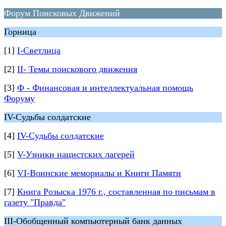
Форум Поисковых Движений
Горница
[1]
I-Светлица
[2]
II- Темы поискового движения
[3]
Ф - Финансовая и интеллектуальная помощь
Форуму
IV-Судьбы солдатские
[4]
IV-Судьбы солдатские
[5]
V-Узники нацистских лагерей
[6]
VI-Воинские мемориалы и Книги Памяти
[7]
Книга Розыска 1976 г., составленная по письмам в
газету "Правда"
III-Обобщенный компьютерный банк данных