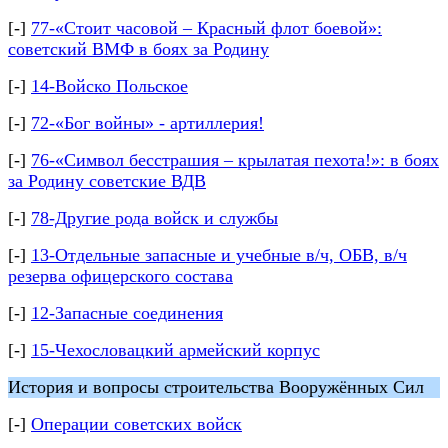
[-]
77-«Стоит часовой – Красный флот боевой»:
советский ВМФ в боях за Родину
[-]
14-Войско Польское
[-]
72-«Бог войны» - артиллерия!
[-]
76-«Символ бесстрашия – крылатая пехота!»: в боях
за Родину советские ВДВ
[-]
78-Другие рода войск и службы
[-]
13-Отдельные запасные и учебные в/ч, ОБВ, в/ч
резерва офицерского состава
[-]
12-Запасные соединения
[-]
15-Чехословацкий армейский корпус
История и вопросы строительства Вооружённых Сил
[-]
Операции советских войск