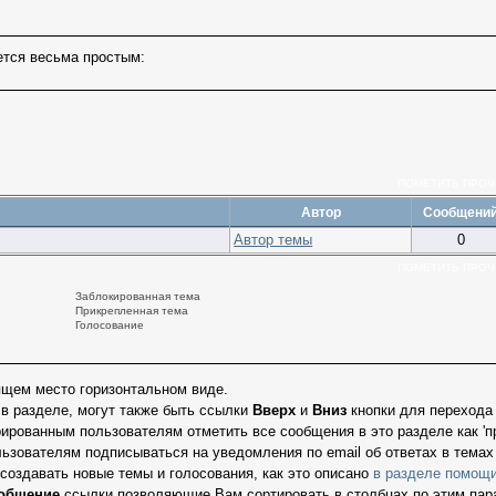
ется весьма простым:
ПОМЕТИТЬ ПРО
Автор
Сообщени
Автор темы
0
ПОМЕТИТЬ ПРО
Заблокированная тема
Прикрепленная тема
Голосование
ящем место горизонтальном виде.
в разделе, могут также быть ссылки
Вверх
и
Вниз
кнопки для перехода 
рованным пользователям отметить все сообщения в это разделе как 'пр
зователям подписываться на уведомления по email об ответах в темах 
оздавать новые темы и голосования, как это описано
в разделе помощ
общение
ссылки позволяющие Вам сортировать в столбцах по этим пар