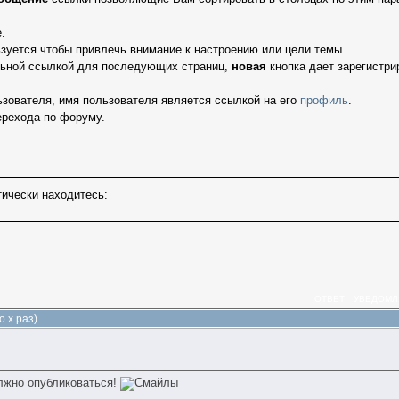
.
зуется чтобы привлечь внимание к настроению или цели темы.
льной ссылкой для последующих страниц,
новая
кнопка дает зарегистри
ьзователя, имя пользователя является ссылкой на его
профиль
.
ерехода по форуму.
ически находитесь:
ОТВЕТ
УВЕДОМЛ
 x раз)
олжно опубликоваться!