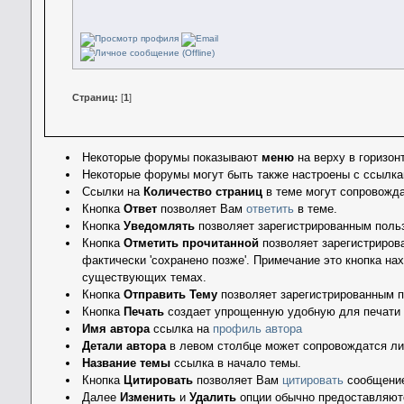
Страниц:
[
1
]
Некоторые форумы показывают
меню
на верху в горизон
Некоторые форумы могут быть также настроены с ссылк
Ссылки на
Количество страниц
в теме могут сопровожд
Кнопка
Ответ
позволяет Вам
ответить
в теме.
Кнопка
Уведомлять
позволяет зарегистрированным польз
Кнопка
Отметить прочитанной
позволяет зарегистрирова
фактически 'сохранено позже'. Примечание это кнопка нах
существующих темах.
Кнопка
Отправить Тему
позволяет зарегистрированным п
Кнопка
Печать
создает упрощенную удобную для печати 
Имя автора
ссылка на
профиль автора
Детали автора
в левом столбце может сопровождатся л
Название темы
ссылка в начало темы.
Кнопка
Цитировать
позволяет Вам
цитировать
сообщени
Далее
Изменить
и
Удалить
опции обычно предоставляют