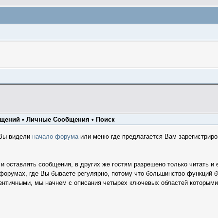
бщений
•
Личные Сообщения
•
Поиск
 Вы видели
начало форума
или меню где предлагается Вам зарегистриро
 и оставлять сообщения, в других же гостям разрешено только читать и
орумах, где Вы бываете регулярно, потому что большинство функций бу
ентичными, мы начнем с описания четырех ключевых областей которыми