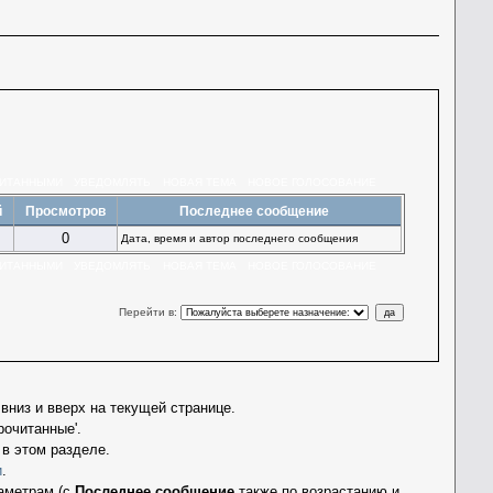
ЧИТАННЫМИ
УВЕДОМЛЯТЬ
НОВАЯ ТЕМА
НОВОЕ ГОЛОСОВАНИЕ
й
Просмотров
Последнее сообщение
0
Дата, время и автор последнего сообщения
ЧИТАННЫМИ
УВЕДОМЛЯТЬ
НОВАЯ ТЕМА
НОВОЕ ГОЛОСОВАНИЕ
Перейти в
:
вниз и вверх на текущей странице.
очитанные'.
в этом разделе.
и
.
аметрам (с
Последнее сообщение
также по возрастанию и