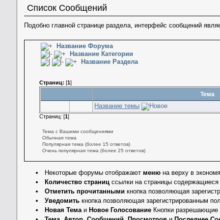
Список Сообщений
Подобно главной странице раздела, интерфейс сообщений явля
Название Форума
Название Категории
Название Раздела
Страниц:
[
1
]
Тема
Название темы
Страниц: [
1
]
Тема с Вашими сообщениями
Обычная тема
Популярная тема (более 15 ответов)
Очень популярная тема (более 25 ответов)
Некоторые форумы отображают
меню
на верху в эконом
Количество страниц
ссылки на страницы содержащиеся 
Отметить прочитанными
кнопка позволяющая зарегистри
Уведомить
кнопка позволяющая зарегистрированным поль
Новая Тема
и
Новое Голосование
Кнопки разрешающие с
Тема
,
Автор
,
Сообщений
,
Просмотров
и
Последнее Со