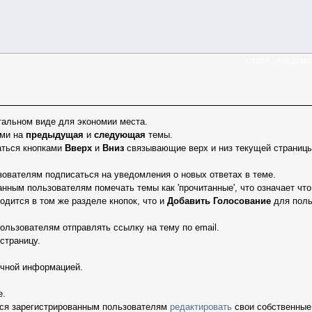
ОТВЕТ
УВЕДОМЛ
тальном виде для экономии места.
ами на
предыдущая
и
следующая
темы.
аться кнопками
Вверх
и
Вниз
связывающие верх и низ текущей страницы
ователям подписаться на уведомления о новых ответах в теме.
нным пользователям помечать темы как 'прочитанные', что означает что 
одится в том же разделе кнопок, что и
Добавить Голосование
для поль
ользователям отправлять ссылку на тему по email.
страницу.
ичной информацией.
е.
ся зарегистрированным пользователям
редактировать
свои собственные