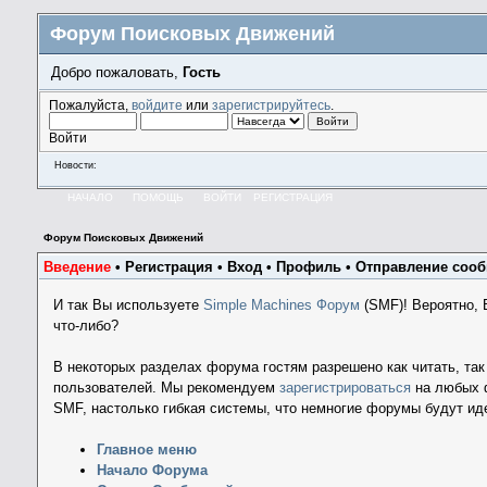
Форум Поисковых Движений
Добро пожаловать,
Гость
Пожалуйста,
войдите
или
зарегистрируйтесь
.
Войти
Новости:
НАЧАЛО
ПОМОЩЬ
ВОЙТИ
РЕГИСТРАЦИЯ
Форум Поисковых Движений
Введение
•
Регистрация
•
Вход
•
Профиль
•
Отправление соо
И так Вы используете
Simple Machines Форум
(SMF)! Вероятно,
что-либо?
В некоторых разделах форума гостям разрешено как читать, так
пользователей. Мы рекомендуем
зарегистрироваться
на любых ф
SMF, настолько гибкая системы, что немногие форумы будут ид
Главное меню
Начало Форума