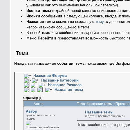
убыванию как это обозначено небольшой стрелкой).
Иконки темы
в крайней левой колонке описываются ниже
Иконки сообщения
в следующей колонке, иногда исполь
Название темы
ссылка на созданную
тему
, с дополните
непрочитанному сообщению в теме.
В новой
теме
или сообщении от зарегистрированного пол
Меню
Перейти в
предоставляет возможность быстрого п
Тема
Иногда так называемые
события
,
темы
показывают где Вы факт
Название Форума
Название Категории
Название Раздела
Название темы
Страниц:
[
1
]
Автор
Тема: Название темы (Прочтено
Автор
Название темы
Группа пользователя
« Дата и время сообщения »
Группа
Текст сообщения, которое д
Количество сообщений