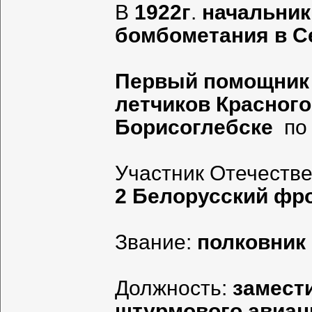
В
1922г
.
начальник
бомбометания в С
Первый помощник 
летчиков Красног
Борисоглебске
по 
Участник Отечеств
2 Белорусский фро
Звание:
полковник 
Должность:
замест
штурмового авиац