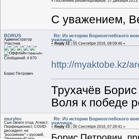
«
Последнее редактирование: 27 Декабря 2013, 
С уважением, В
BORUS
Re: Из истории Борисоглебского во
училища...
Администратор
Участник
«
Reply #2 :
05 Сентября 2016, 08:09:46 »
Оффлайн
Сообщений: 4 670
http://myaktobe.kz/a
Борис Петрович
Трухачёв Борис
Воля к победе 
murylev
Re: Из истории Борисоглебского во
училища...
Сын своего отца, Атеист,
Перфекционист, COVID-
«
Reply #3 :
06 Сентября 2016, 07:26:41 »
диссидент, не
Борис Петрович, пр
"россиянин" = русский,
"Уважаемый" при