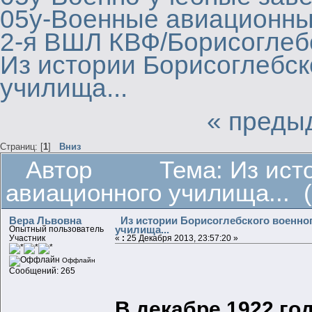
05у-Военные авиационны
2-я ВШЛ КВФ/Борисогле
Из истории Борисоглебск
училища...
« преды
Страниц: [
1
]
Вниз
Автор
Тема: Из ист
авиационного училища... 
Вера Львовна
Из истории Борисоглебского военно
училища...
Опытный пользователь
Участник
«
:
25 Декабря 2013, 23:57:20 »
Оффлайн
Сообщений: 265
В декабре 1922 го