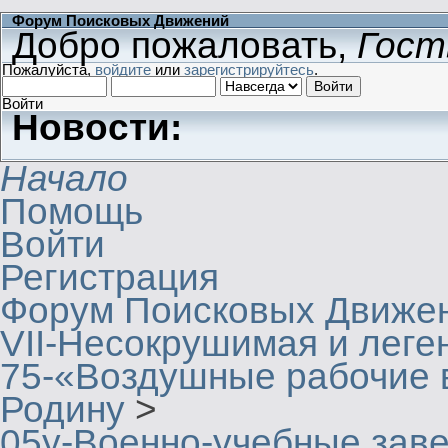
Форум Поисковых Движений
Добро пожаловать,
Гост
Пожалуйста,
войдите
или
зарегистрируйтесь
.
Войти
Новости:
Начало
Помощь
Войти
Регистрация
Форум Поисковых Движе
VII-Несокрушимая и леге
75-«Воздушные рабочие в
Родину
>
05у-Военно-учебные зав