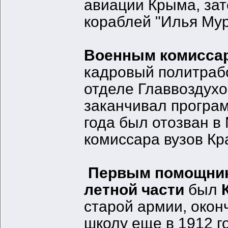
авиации Крыма, за
кораблей "Илья Му
Военным комисса
кадровый политраб
отделе Главвоздух
заканчивал програм
года был отозван в
комиссара вузов Кр
Первым помощник
летной части
был
К
старой армии, око
школу еще в 1912 г