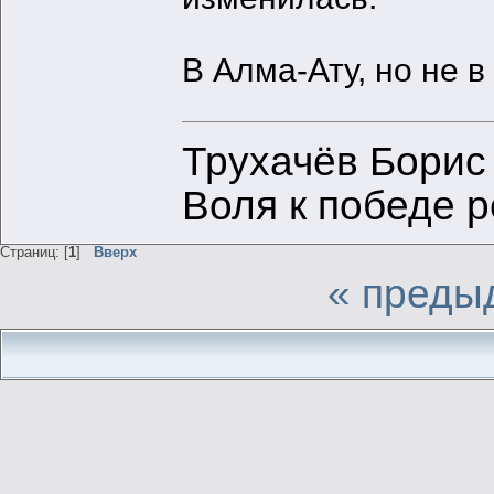
В Алма-Ату, но не 
Трухачёв Борис
Воля к победе 
Страниц: [
1
]
Вверх
« преды