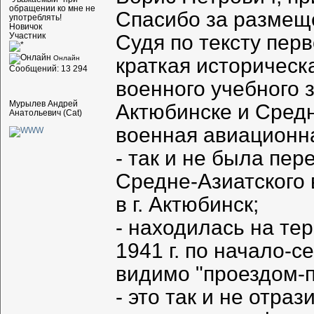
обращении ко мне не
Спасибо за размеще
употреблять!
Новичок
Судя по тексту пер
Участник
краткая историческ
Онлайн
Сообщений: 13 294
военного учебного 
Мурылев Андрей
Актюбинске и Средн
Анатольевич (Cat)
военная авиационн
- так и не была пе
Средне-Азиатского 
в г. Актюбинск;
- находилась на те
1941 г. по начало-с
видимо "проездом-
- это так и не отра