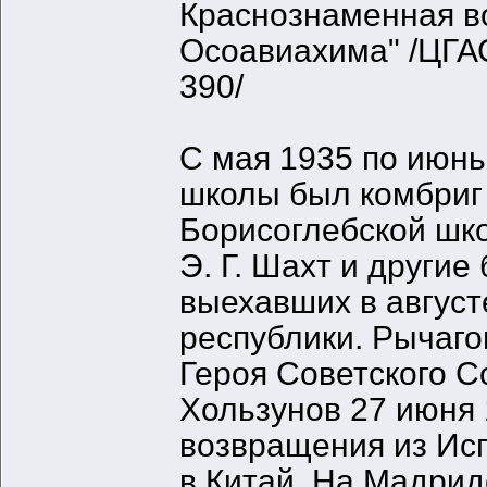
Краснознаменная в
Осоавиахима" /ЦГАСА,
390/
С мая 1935 по июнь
школы был комбриг 
Борисоглебской шко
Э. Г. Шахт и други
выехавших в август
республики. Рычаго
Героя Советского С
Хользунов 27 июня 
возвращения из Ис
в Китай. На Мадрид