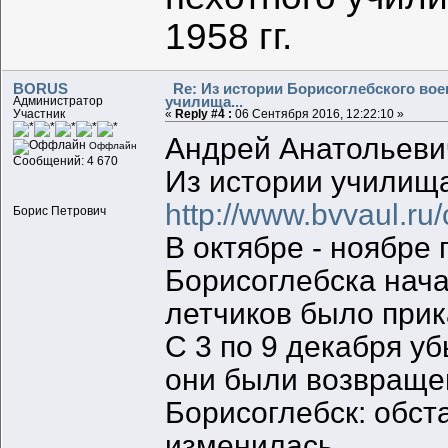
1958 гг.
BORUS
Re: Из истории Борисоглебского во
училища...
Администратор
Участник
«
Reply #4 :
06 Сентября 2016, 12:22:10 »
Андрей Анатольевич
Оффлайн
Сообщений: 4 670
Из истории училищ
http://www.bvvaul.ru
Борис Петрович
В октябре - ноябр
Борисоглебска нача
летчиков было прик
С 3 по 9 декабря у
они были возвращен
Борисоглебск: обст
изменилась.