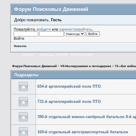
Форум Поисковых Движений
Добро пожаловать,
Гость
Пожалуйста,
войдите
или
зарегистрируйтесь
.
Войти
Новости:
НАЧАЛО
ПОМОЩЬ
ВОЙТИ
РЕГИСТРАЦИЯ
Форум Поисковых Движений
>
VII-Несокрушимая и легендарная
>
72-«Бог войн
Подразделы
654-й артиллерийский полк ПТО
731-й артиллерийский полк ПТО
390-й отдельный минно-сапёрный батальон 8-й а
169-й отдельный автотранспортный батальон