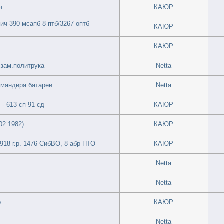
ч
КАЮР
ч 390 мсапб 8 птб/3267 оптб
КАЮР
КАЮР
 зам.политрука
Netta
омандира батареи
Netta
- 613 сп 91 сд
КАЮР
02.1982)
КАЮР
18 г.р. 1476 СибВО, 8 абр ПТО
КАЮР
Netta
Netta
.
КАЮР
Netta