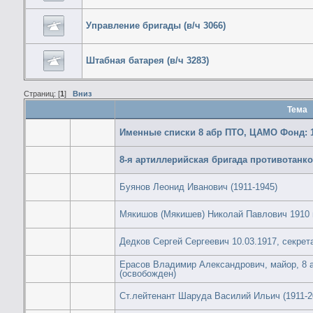
Управление бригады (в/ч 3066)
Штабная батарея (в/ч 3283)
Страниц: [
1
]
Вниз
Тема
Именные списки 8 абр ПТО, ЦАМО Фонд: 1
8-я артиллерийская бригада противотанк
Буянов Леонид Иванович (1911-1945)
Мякишов (Мякишев) Николай Павлович 1910 г
Дедков Сергей Сергеевич 10.03.1917, секрета
Ерасов Владимир Александрович, майор, 8 а
(освобожден)
Ст.лейтенант Шаруда Василий Ильич (1911-2