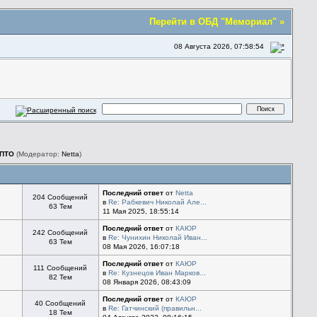
Перейти в ОБД "Мемориал" »
08 Августа 2026, 07:58:54
 ПТО
(Модератор:
Netta
)
Последний ответ
от
Netta
204 Сообщений
в
Re: Рабкевич Николай Але...
63 Тем
11 Мая 2025, 18:55:14
Последний ответ
от
КАЮР
242 Сообщений
в
Re: Чунихин Николай Иван...
63 Тем
08 Мая 2026, 16:07:18
Последний ответ
от
КАЮР
111 Сообщений
в
Re: Кузнецов Иван Марков...
82 Тем
08 Января 2026, 08:43:09
Последний ответ
от
КАЮР
40 Сообщений
в
Re: Гатчинский (правильн...
18 Тем