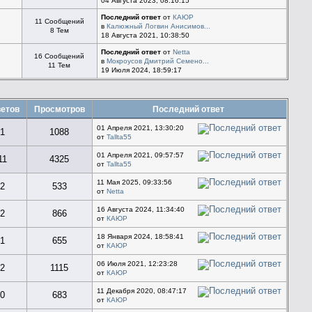
04 Августа 2023, 08:16:15
Последний ответ
от
КАЮР
11 Сообщений
в
Калюжный Логвин Анисимов...
8 Тем
18 Августа 2021, 10:38:50
Последний ответ
от
Netta
16 Сообщений
в
Мокроусов Дмитрий Семено...
11 Тем
19 Июля 2024, 18:59:17
етов
Просмотров
Последний ответ
01 Апреля 2021, 13:30:20
1
1088
от
Tallta55
01 Апреля 2021, 09:57:57
11
4325
от
Tallta55
11 Мая 2025, 09:33:56
2
533
от
Netta
16 Августа 2024, 11:34:40
2
866
от
КАЮР
18 Января 2024, 18:58:41
1
655
от
КАЮР
06 Июля 2021, 12:23:28
2
1115
от
КАЮР
11 Декабря 2020, 08:47:17
0
683
от
КАЮР