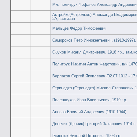
Мл. политрук Фофанов Александр Андрееви
Астрейко(Астрелько) Александр Владимирови
3А,партизан
Мальцев Федор Тимофеевич
Самороков Петр Иннокентьевич, (1918-1997),
Обухов Михаил Дмитриевич, 1918 г.р., зам.к
Политрук Никитин Антон Федотович, в/ч 1476 
Варлаков Сергей Яковлевич (02.07.1912 - 17.
Стринадко (Стренадко) Михаил Степанович 19
Полевщуков Иван Васильевич, 1919 г.р.
Аносов Василий Андреевич (1910-1944)
Деньчик (Денчик) Григорий Захарович 1914 г.р
Гуменюк Николай Петрович, 1908 г.р.