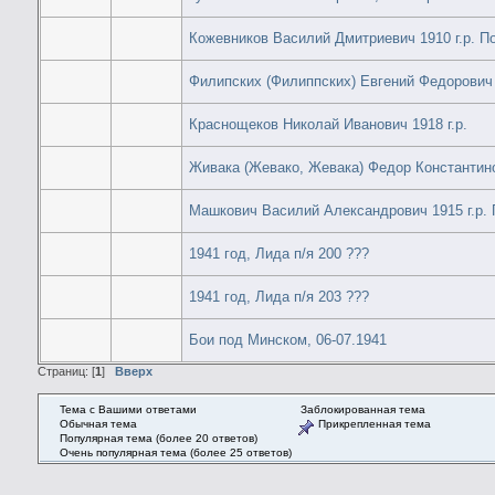
Кожевников Василий Дмитриевич 1910 г.р. Пол
Филипских (Филиппских) Евгений Федорович 
Краснощеков Николай Иванович 1918 г.р.
Живака (Жевако, Жевака) Федор Константинов
Машкович Василий Александрович 1915 г.р. П
1941 год, Лида п/я 200 ???
1941 год, Лида п/я 203 ???
Бои под Минском, 06-07.1941
Страниц: [
1
]
Вверх
Тема с Вашими ответами
Заблокированная тема
Обычная тема
Прикрепленная тема
Популярная тема (более 20 ответов)
Очень популярная тема (более 25 ответов)