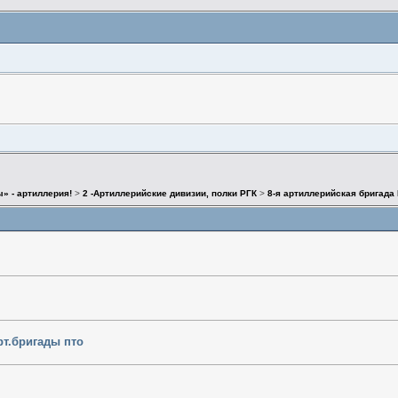
ы» - артиллерия!
>
2 -Артиллерийские дивизии, полки РГК
>
8-я артиллерийская бригада
рт.бригады пто