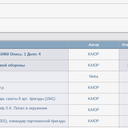
Автор
Отв
0460 Опись: 1 Дело: 4
КАЮР
овой обороны
КАЮР
Netta
.р.
КАЮР
рь газеты 8 арт. бригады (1941)
КАЮР
бр 3 А. Попал в окружение
КАЮР
001), командир партизанской бригады
КАЮР