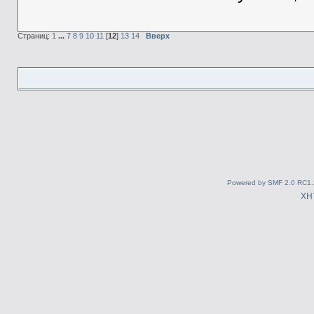
Страниц:
1
...
7
8
9
10
11
[
12
]
13
14
Вверх
Powered by SMF 2.0 RC1.
XH