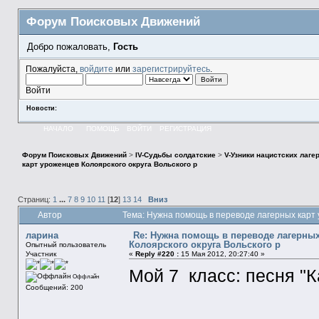
Форум Поисковых Движений
Добро пожаловать,
Гость
Пожалуйста,
войдите
или
зарегистрируйтесь
.
Войти
Новости:
НАЧАЛО
ПОМОЩЬ
ВОЙТИ
РЕГИСТРАЦИЯ
Форум Поисковых Движений
>
IV-Судьбы солдатские
>
V-Узники нацистских лаге
карт уроженцев Колоярского округа Вольского р
Страниц:
1
...
7
8
9
10
11
[
12
]
13
14
Вниз
Автор
Тема: Нужна помощь в переводе лагерных карт 
ларина
Re: Нужна помощь в переводе лагерных
Колоярского округа Вольского р
Опытный пользователь
Участник
«
Reply #220 :
15 Мая 2012, 20:27:40 »
Мой 7 класс: песня "К
Оффлайн
Сообщений: 200