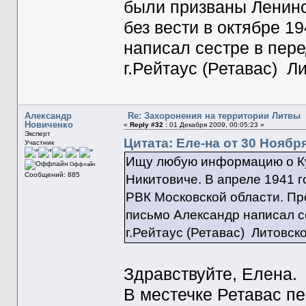
были призваны Ленинс
без вести в октябре 1
написал сестре в пере
г.Рейтаус (Ретавас) Л
Александр
Re: Захоронения на территории Литвы
Новиченко
«
Reply #32 :
01 Декабря 2009, 00:05:23 »
Эксперт
Цитата: Еле-на от 30 Ноября
Участник
Ищу любую информацию о Ку
Оффлайн
Сообщений: 885
Никитовиче. В апреле 1941 
РВК Московской области. Про
письмо Александр написал се
г.Рейтаус (Ретавас) Литовск
Здравствуйте, Елена.
В местечке Ретавас п