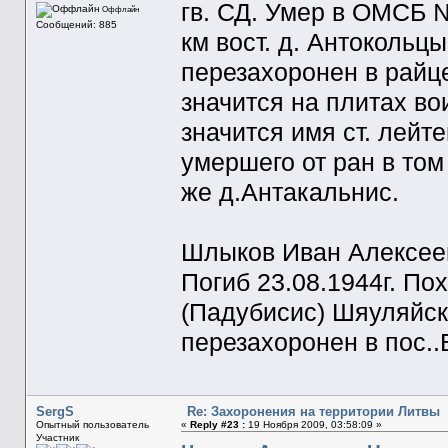
гв. СД. Умер в ОМСБ №
Оффлайн
Сообщений: 885
км вост. д. Антокольц
перезахоронен в райц
значится на плитах во
значится имя ст. лей
умершего от ран в том
же д.Антакальнис.
Шлыков Иван Алексеевич
Погиб 23.08.1944г. Пох
(Падубисис) Шяуляйск
перезахоронен в пос..
SergS
Re: Захоронения на территории Литвы
Опытный пользователь
«
Reply #23 :
19 Ноября 2009, 03:58:09 »
Участник