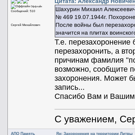
Цитата: Александр Новиченк
Оффлайн
Шахурин Михаил Алексеевич 1
Сообщений: 510
№ 469 19.07.1944г. Похоронен
После войны был перезахоро
Сергей Михайлович
значится на плитах воинског
Т.е. перезахоронение 
перезахоронить, а втор
причинам фамилия "пот
возможно, сообщите п
захоронения. Может бы
запись...
Спасибо Вам и Вашим
С уважением, Се
АПО Память
Re: Захоронения на территории Литвы