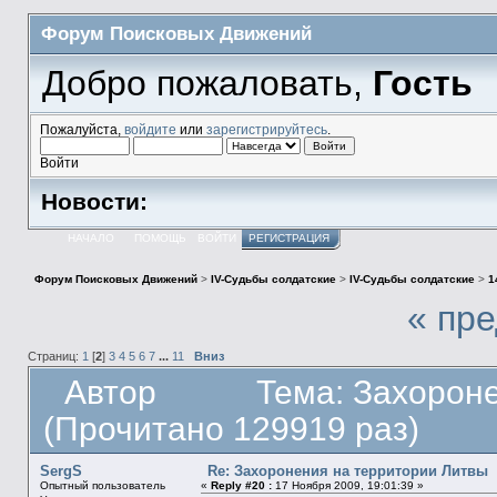
Форум Поисковых Движений
Добро пожаловать,
Гость
Пожалуйста,
войдите
или
зарегистрируйтесь
.
Войти
Новости:
НАЧАЛО
ПОМОЩЬ
ВОЙТИ
РЕГИСТРАЦИЯ
Форум Поисковых Движений
>
IV-Судьбы солдатские
>
IV-Судьбы солдатские
>
1
« пр
Страниц:
1
[
2
]
3
4
5
6
7
...
11
Вниз
Автор
Тема: Захорон
(Прочитано 129919 раз)
SergS
Re: Захоронения на территории Литвы
Опытный пользователь
«
Reply #20 :
17 Ноября 2009, 19:01:39 »