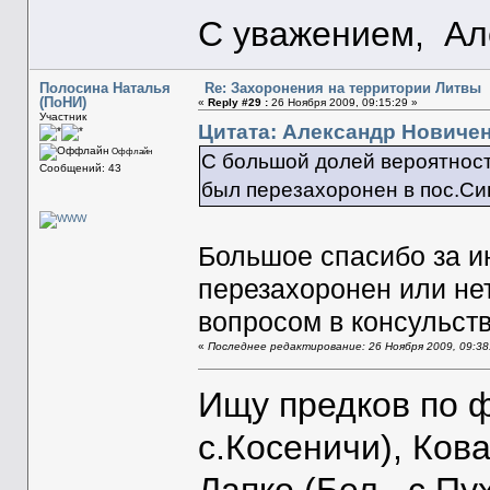
С уважением, Ал
Полосина Наталья
Re: Захоронения на территории Литвы
(ПоНИ)
«
Reply #29 :
26 Ноября 2009, 09:15:29 »
Участник
Цитата: Александр Новиченк
Оффлайн
С большой долей вероятност
Сообщений: 43
был перезахоронен в пос.Си
Большое спасибо за и
перезахоронен или не
вопросом в консульст
«
Последнее редактирование: 26 Ноября 2009, 09:3
Ищу предков по ф
с.Косеничи), Кова
Лапко (Бел., с.Пу