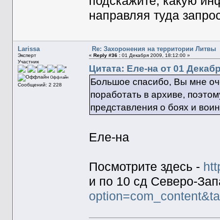
подскажите, какую ин
направляя туда запро
Larissa
Re: Захоронения на территории Литвы
Эксперт
«
Reply #36 :
01 Декабря 2009, 18:12:00 »
Участник
Цитата: Еле-на от 01 Декабр
Оффлайн
Большое спасибо, Вы мне оч
Сообщений: 2 228
поработать в архиве, поэт
представления о боях и вои
Еле-на
Посмотрите здесь -
htt
и по 10 сд Северо-За
option=com_content&ta