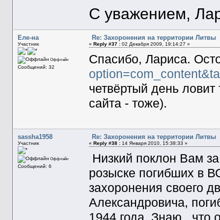
С уважением, Ла
Еле-на
Re: Захоронения на территории Литвы
Участник
«
Reply #37 :
02 Декабря 2009, 19:14:27 »
Спасибо, Лариса. Ост
Оффлайн
Сообщений: 32
option=com_content&ta
четвёртый день ловит 
сайта - тоже).
sassha1958
Re: Захоронения на территории Литвы
Участник
«
Reply #38 :
14 Января 2010, 15:38:33 »
Низкий поклон Вам за
Оффлайн
Сообщений: 6
розыске погибших в В
захоронения своего д
Александровича, погиб
1944 года. Знаю , что