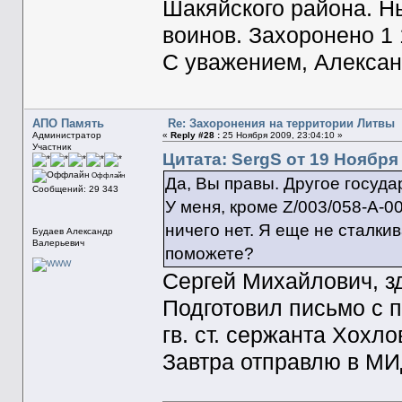
Шакяйского района. Н
воинов. Захоронено 1 
С уважением, Алексан
АПО Память
Re: Захоронения на территории Литвы
Администратор
«
Reply #28 :
25 Ноября 2009, 23:04:10 »
Участник
Цитата: SergS от 19 Ноября 
Оффлайн
Да, Вы правы. Другое государ
Сообщений: 29 343
У меня, кроме Z/003/058-А-0
ничего нет. Я еще не сталки
Будаев Александр
Валерьевич
поможете?
Сергей Михайлович, з
Подготовил письмо с 
гв. ст. сержанта Хохл
Завтра отправлю в МИ