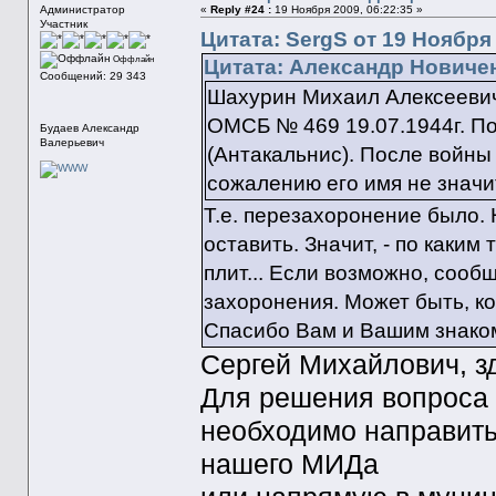
Администратор
«
Reply #24 :
19 Ноября 2009, 06:22:35 »
Участник
Цитата: SergS от 19 Ноября 
Оффлайн
Цитата: Александр Новиченк
Сообщений: 29 343
Шахурин Михаил Алексеевич 1
ОМСБ № 469 19.07.1944г. Пох
Будаев Александр
Валерьевич
(Антакальнис). После войны
сожалению его имя не значи
Т.е. перезахоронение было. 
оставить. Значит, - по каки
плит... Если возможно, сооб
захоронения. Может быть, ког
Спасибо Вам и Вашим знако
Сергей Михайлович, з
Для решения вопроса 
необходимо направить
нашего МИДа