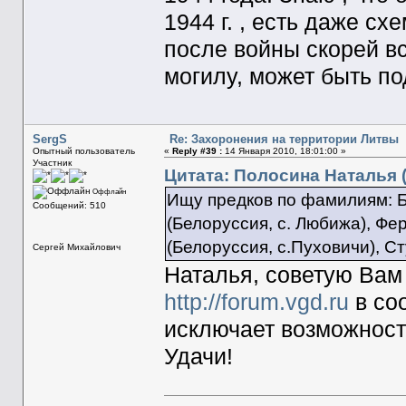
1944 г. , есть даже сх
после войны скорей вс
могилу, может быть п
SergS
Re: Захоронения на территории Литвы
Опытный пользователь
«
Reply #39 :
14 Января 2010, 18:01:00 »
Участник
Цитата: Полосина Наталья (
Оффлайн
Ищу предков по фамилиям: Б
Сообщений: 510
(Белоруссия, с. Любижа), Фе
(Белоруссия, с.Пуховичи), Ст
Сергей Михайлович
Наталья, советую Вам
http://forum.vgd.ru
в со
исключает возможност
Удачи!