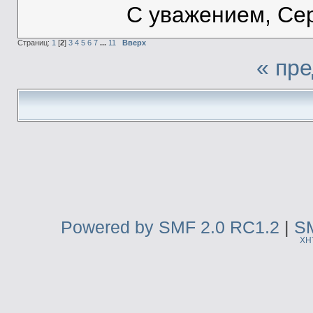
С уважением, Се
Страниц:
1
[
2
]
3
4
5
6
7
...
11
Вверх
« пр
Powered by SMF 2.0 RC1.2
|
SM
XH