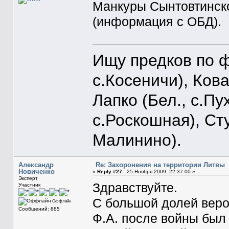
Манкуры Сынтовтинско
(информация с ОБД).
Ищу предков по ф
с.Косеничи), Кова
Лапко (Бел., с.Пу
с.Роскошная), Ст
Малинино).
Александр
Re: Захоронения на территории Литвы
Новиченко
«
Reply #27 :
25 Ноября 2009, 22:37:00 »
Эксперт
Здравствуйте.
Участник
С большой долей веро
Оффлайн
Сообщений: 885
Ф.А. после войны был