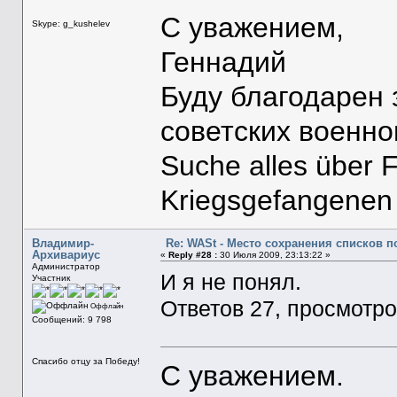
С уважением,
Skype: g_kushelev
Геннадий
Буду благодарен
советских военн
Suche alles über 
Kriegsgefangenen
Владимир-
Re: WASt - Место сохранения списков п
Архивариус
«
Reply #28 :
30 Июля 2009, 23:13:22 »
Администратор
И я не понял.
Участник
Ответов 27, просмотро
Оффлайн
Сообщений: 9 798
Спасибо отцу за Победу!
С уважением.