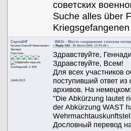
советских военн
Suche alles über 
Kriegsgefangenen
СергейНГ
WASt - Место сохранения списков поте
Гуськов Сергей Николаевич
«
Reply #24 :
30 Июля 2009, 13:55:48 »
Эксперт
Здравствуйте, Геннади
Участник
Здравствуйте, Всем!
Оффлайн
Сообщений: 4 306
Для всех участников 
поступивший ответ из
1948-2015
архивов. На немецком
"Die Abkürzung lautet r
der Abkürzung WAST han
Wehrmachtauskunftstelle
Дословный перевод на