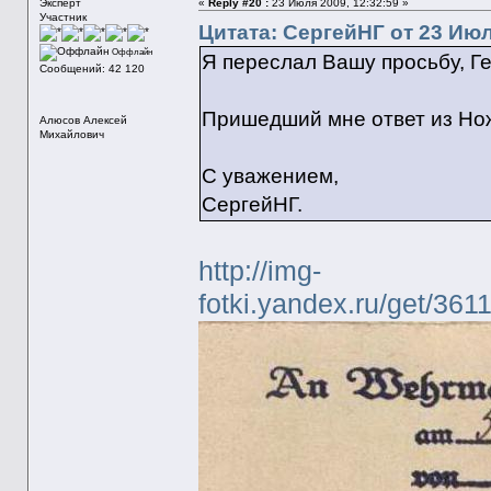
Эксперт
«
Reply #20 :
23 Июля 2009, 12:32:59 »
Участник
Цитата: СергейНГ от 23 Июл
Оффлайн
Я переслал Вашу просьбу, Ге
Сообщений: 42 120
Пришедший мне ответ из Нож
Алюсов Алексей
Михайлович
С уважением,
СергейНГ.
http://img-
fotki.yandex.ru/get/36