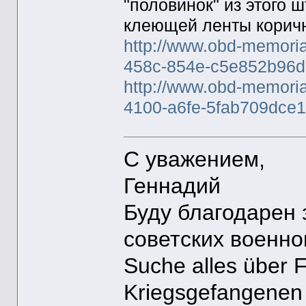
"половинок" из этого
клеющей ленты коричн
http://www.obd-memoria
458c-854e-c5e852b96
http://www.obd-memoria
4100-a6fe-5fab709dce
С уважением,
Геннадий
Буду благодарен
советских военн
Suche alles über 
Kriegsgefangenen