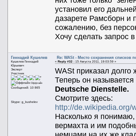
них тоже только "зеле
установил его дальне
дазарете Рамсборн и п
сожалению, без персон
Хочу сделать запрос в
Геннадий Кушелев
Re: WASt - Место сохранения списков п
Кушелев Геннадий
«
Reply #32 :
15 Августа 2011, 19:03:59 »
Юрьевич
WASt приказал долго ж
Эксперт
Участник
Теперь он называется
Оффлайн
Deutsche Dienstelle.
Сообщений: 10 865
Смотрите здесь:
Skype: g_kushelev
http://de.wikipedia.org
Насколько я понимаю,
вермахта и им подобны
немцами на их же кла