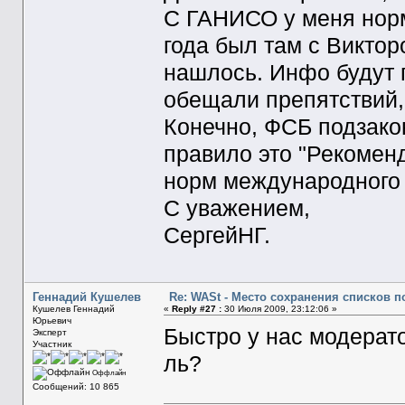
С ГАНИСО у меня нор
года был там с Викто
нашлось. Инфо будут 
обещали препятствий, 
Конечно, ФСБ подзакон
правило это "Рекомен
норм международного 
С уважением,
СергейНГ.
Геннадий Кушелев
Re: WASt - Место сохранения списков п
Кушелев Геннадий
«
Reply #27 :
30 Июля 2009, 23:12:06 »
Юрьевич
Быстро у нас модерато
Эксперт
Участник
ль?
Оффлайн
Сообщений: 10 865