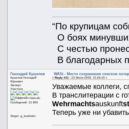
“По крупицам со
О боях минувших
С честью пронес
В благодарных п
Геннадий Кушелев
WASt - Место сохранения списков поте
Кушелев Геннадий
«
Reply #21 :
23 Июля 2009, 15:26:20 »
Юрьевич
Уважаемые коллеги, с
Эксперт
Участник
В транслитерации с го
Оффлайн
Wehrmachts
auskunft
s
Сообщений: 10 865
Теперь уже ни убавить
Skype: g_kushelev