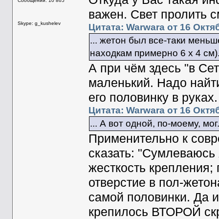
Сообщений: 10 865
важен. Свет пролить 
Skype: g_kushelev
Цитата: Warwara от 16 Октяб
... жетон был все-таки мень
находкам примерно 6 х 4 см)
А при чём здесь "в Се
маленький. Надо найт
его половинку в руках.
Цитата: Warwara от 16 Октяб
... А вот одной, по-моему, мог
Применительно к совр
сказать: "Сумлеваюсь 
жесткость крепления; 
отверстие в пол-жетон
самой половинки. Да и
крепилось ВТОРОЙ ск