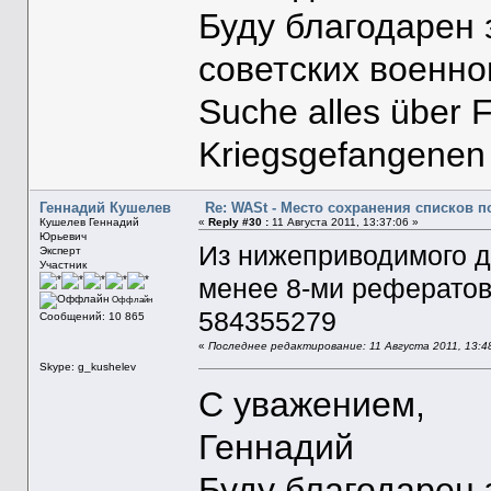
Буду благодарен
советских военн
Suche alles über 
Kriegsgefangenen
Геннадий Кушелев
Re: WASt - Место сохранения списков п
Кушелев Геннадий
«
Reply #30 :
11 Августа 2011, 13:37:06 »
Юрьевич
Из нижеприводимого д
Эксперт
Участник
менее 8-ми рефератов 
Оффлайн
584355279
Сообщений: 10 865
«
Последнее редактирование: 11 Августа 2011, 13:4
Skype: g_kushelev
С уважением,
Геннадий
Буду благодарен