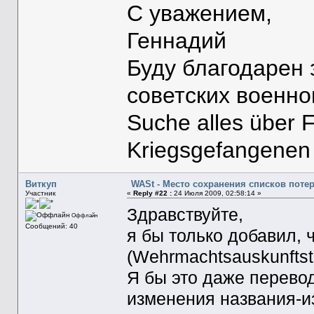
С уважением,
Геннадий
Буду благодарен
советских военн
Suche alles über 
Kriegsgefangenen
Виткуп
WASt - Место сохранения списков поте
Участник
«
Reply #22 :
24 Июля 2009, 02:58:14 »
Здравствуйте,
Оффлайн
Сообщений: 40
я бы только добавил,
(Wehrmachtsauskunftstel
Я бы это даже перевод
изменения названия-и