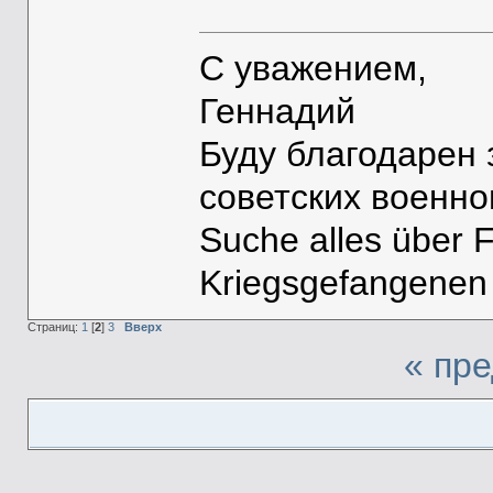
С уважением,
Геннадий
Буду благодарен
советских военн
Suche alles über 
Kriegsgefangenen
Страниц:
1
[
2
]
3
Вверх
« пр