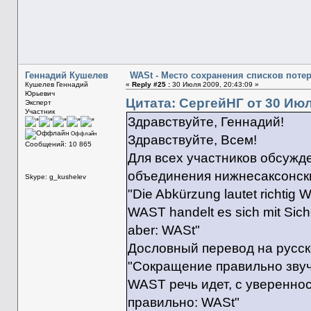
Геннадий Кушелев
WASt - Место сохранения списков поте
Кушелев Геннадий
«
Reply #25 :
30 Июля 2009, 20:43:09 »
Юрьевич
Цитата: СергейНГ от 30 Июл
Эксперт
Участник
Здравствуйте, Геннадий!
Оффлайн
Здравствуйте, Всем!
Сообщений: 10 865
Для всех участников обсужд
объединения нижнесаксонски
Skype: g_kushelev
"Die Abkürzung lautet richtig
WAST handelt es sich mit Siche
aber: WASt"
Дословный перевод на русск
"Сокращение правильно звуч
WAST речь идет, с увереннос
правильно: WASt"