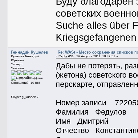
Буду благодарен
советских военн
Suche alles über 
Kriegsgefangenen
Геннадий Кушелев
Re: WASt - Место сохранения списков п
Кушелев Геннадий
«
Reply #36 :
26 Августа 2011, 18:49:51 »
Юрьевич
Дабы не потерять, ра
Эксперт
Участник
(жетона) советского в
Оффлайн
перскарте, отправленн
Сообщений: 10 865
Skype: g_kushelev
Номер записи 72205
Фамилия Федулов
Имя Дмитрий
Отчество Константин