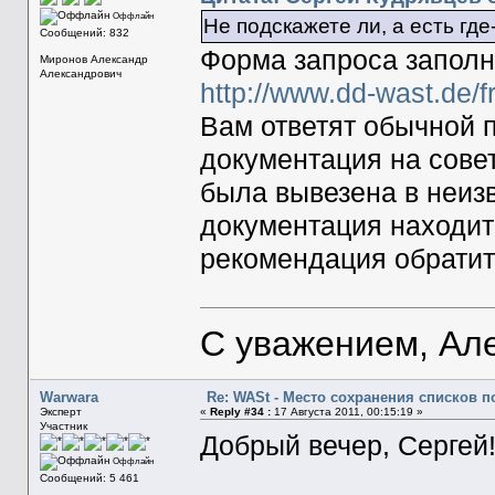
Оффлайн
Не подскажете ли, а есть гд
Сообщений: 832
Форма запроса заполн
Миронов Александр
Александрович
http://www.dd-wast.de/
Вам ответят обычной п
документация на совет
была вывезена в неиз
документация находит
рекомендация обратит
С уважением, Ал
Warwara
Re: WASt - Место сохранения списков п
Эксперт
«
Reply #34 :
17 Августа 2011, 00:15:19 »
Участник
Добрый вечер, Сергей
Оффлайн
Сообщений: 5 461