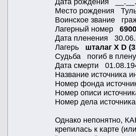
Дата рождения __.__
Место рождения Тульс
Воинское звание гра
Лагерный номер
690
Дата пленения 30.06
Лагерь
шталаг X D (3
Судьба погиб в плен
Дата смерти 01.08.19
Название источника
Номер фонда источн
Номер описи источни
Номер дела источник
Однако непонятно, КА
крепилась к карте (ил