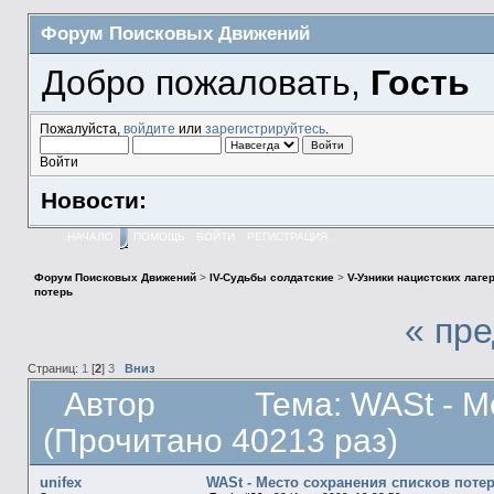
Форум Поисковых Движений
Добро пожаловать,
Гость
Пожалуйста,
войдите
или
зарегистрируйтесь
.
Войти
Новости:
НАЧАЛО
ПОМОЩЬ
ВОЙТИ
РЕГИСТРАЦИЯ
Форум Поисковых Движений
>
IV-Судьбы солдатские
>
V-Узники нацистских лаге
потерь
« пр
Страниц:
1
[
2
]
3
Вниз
Автор
Тема: WASt - М
(Прочитано 40213 раз)
unifex
WASt - Место сохранения списков поте