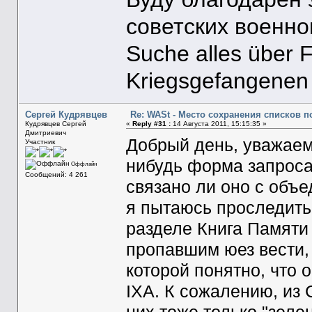
советских военн
Suche alles über 
Kriegsgefangenen
Сергей Кудрявцев
Re: WASt - Место сохранения списков п
Кудрявцев Сергей
«
Reply #31 :
14 Августа 2011, 15:15:35 »
Дмитриевич
Добрый день, уважаемы
Участник
нибудь форма запрос
Оффлайн
Сообщений: 4 261
связано ли оно с об
я пытаюсь проследить
разделе Книга Памяти
пропавшим юез вести, 
которой понятно, что 
IXA. К сожалению, из 