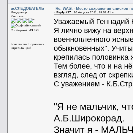
исСЛЕДОВАТЕЛЬ
Re: WASt - Место сохранения списков п
Модератор
«
Reply #37 :
26 Августа 2011, 19:02:41 »
Участник
Уважаемый Геннадий 
Оффлайн
Я лично вижу на верхн
Сообщений: 43 095
военнопленного ясные
Константин Борисович
обыкновенных". Учиты
Стрельбицкий
крепилась половинка 
Тем более, что и на нё
взгляд, след от скрепк
С уважением - К.Б.Ст
"Я не мальчик, ч
А.Б.Широкорад.
Значит я - МАЛЬЧ