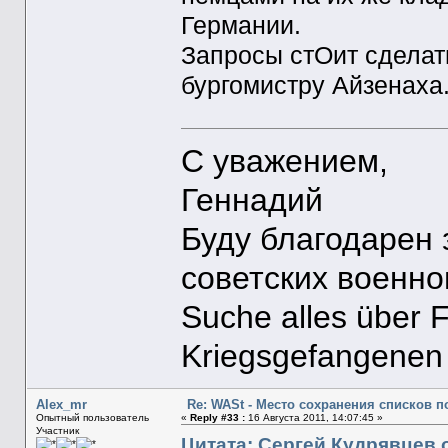
Германии.
Запросы стОит сделать
бургомистру Айзенаха
С уважением,
Геннадий
Буду благодарен
советских военн
Suche alles über 
Kriegsgefangenen
Alex_mr
Re: WASt - Место сохранения списков п
Опытный пользователь
«
Reply #33 :
16 Августа 2011, 14:07:45 »
Участник
Цитата: Сергей Кудрявцев о