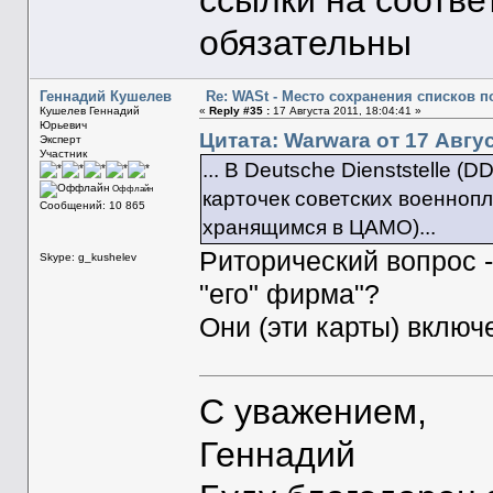
ссылки на соотве
обязательны
Геннадий Кушелев
Re: WASt - Место сохранения списков п
Кушелев Геннадий
«
Reply #35 :
17 Августа 2011, 18:04:41 »
Юрьевич
Цитата: Warwara от 17 Авгус
Эксперт
Участник
... В Deutsche Dienststelle 
Оффлайн
карточек советских военноп
Сообщений: 10 865
хранящимся в ЦАМО)...
Риторический вопрос - 
Skype: g_kushelev
"его" фирма"?
Они (эти карты) вклю
С уважением,
Геннадий