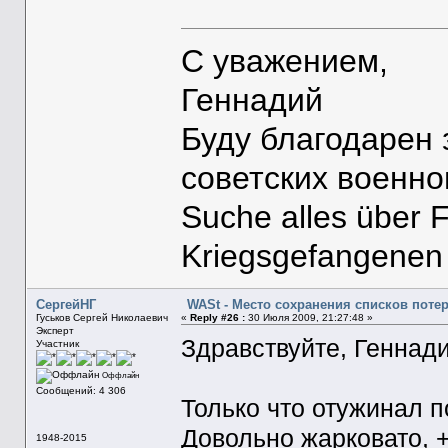
С уважением,
Геннадий
Буду благодарен
советских военн
Suche alles über 
Kriegsgefangenen
СергейНГ
WASt - Место сохранения списков поте
Гуськов Сергей Николаевич
«
Reply #26 :
30 Июля 2009, 21:27:48 »
Эксперт
Здравствуйте, Геннади
Участник
Оффлайн
Сообщений: 4 306
Только что отужинал 
Довольно жарковато, 
1948-2015