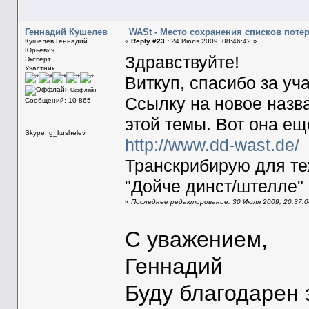
Геннадий Кушелев
WASt - Место сохранения списков поте
Кушелев Геннадий
«
Reply #23 :
24 Июля 2009, 08:46:42 »
Юрьевич
Здравствуйте!
Эксперт
Участник
Виткуп, спасибо за уч
Оффлайн
Ссылку на новое назв
Сообщений: 10 865
этой темы. Вот она ещ
Skype: g_kushelev
http://www.dd-wast.de/
Транскрибирую для тех
"Дойче динст/штелле"
«
Последнее редактирование: 30 Июля 2009, 20:37:
С уважением,
Геннадий
Буду благодарен