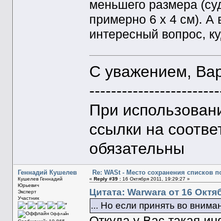
меньшего размера (су
примерно 6 х 4 см). А 
интересный вопрос, к
С уважением, Ва
------------------------
При использован
ссылки на соотве
обязательны
Геннадий Кушелев
Re: WASt - Место сохранения списков п
Кушелев Геннадий
«
Reply #39 :
16 Октября 2011, 19:29:27 »
Юрьевич
Цитата: Warwara от 16 Октяб
Эксперт
Участник
... Но если принять во внима
Оффлайн
Откуда у Вас такая и