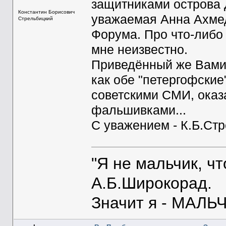
защитниками острова 
Константин Борисович
уважаемая Анна Ахмед
Стрельбицкий
Форума. Про что-либо
мне неизвестно.
Приведённый же Вами 
как обе "петергофски
советскими СМИ, оказ
фальшивками...
С уважением - К.Б.Ст
"Я не мальчик, ч
А.Б.Широкорад.
Значит я - МАЛЬЧ