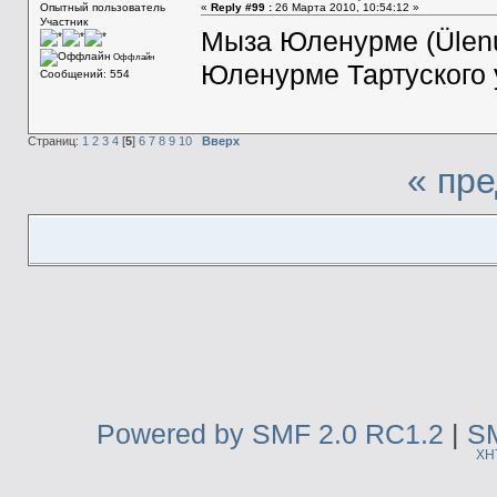
Опытный пользователь
«
Reply #99 :
26 Марта 2010, 10:54:12 »
Участник
Мыза Юленурме (Ülenu
Оффлайн
Юленурме Тартуского у
Сообщений: 554
Страниц:
1
2
3
4
[
5
]
6
7
8
9
10
Вверх
« пр
Powered by SMF 2.0 RC1.2
|
SM
XH