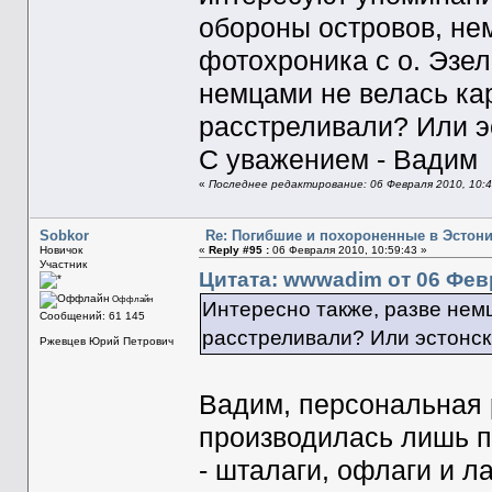
обороны островов, не
фотохроника с о. Эзель
немцами не велась ка
расстреливали? Или э
С уважением - Вадим
«
Последнее редактирование: 06 Февраля 2010, 10:
Sobkor
Re: Погибшие и похороненные в Эстон
Новичок
«
Reply #95 :
06 Февраля 2010, 10:59:43 »
Участник
Цитата: wwwadim от 06 Февр
Оффлайн
Интересно также, разве нем
Сообщений: 61 145
расстреливали? Или эстонс
Ржевцев Юрий Петрович
Вадим, персональная 
производилась лишь п
- шталаги, офлаги и л