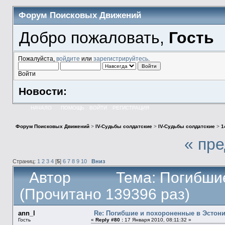
Форум Поисковых Движений
Добро пожаловать,
Гость
Пожалуйста,
войдите
или
зарегистрируйтесь
.
Войти
Новости:
НАЧАЛО
ПОМОЩЬ
ВОЙТИ
РЕГИСТРАЦИЯ
Форум Поисковых Движений
>
IV-Судьбы солдатские
>
IV-Судьбы солдатские
>
1
« пр
Страниц:
1
2
3
4
[
5
]
6
7
8
9
10
Вниз
Автор
Тема: Погибши
(Прочитано 139396 раз)
ann_l
Re: Погибшие и похороненные в Эстон
Гость
«
Reply #80 :
17 Января 2010, 08:11:32 »