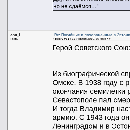
но не сдаёмся…"
ann_l
Re: Погибшие и похороненные в Эстон
Гость
«
Reply #81 :
17 Января 2010, 08:56:57 »
Герой Советского Со
Из биографической спр
Омске. В 1938 году с 
окончания семилетки р
Севастополе пал смер
И тогда Владимир наст
армию. С 1943 года он
Ленинградом и в Эстон