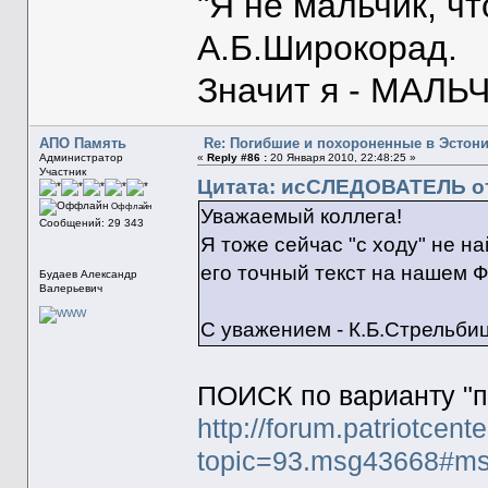
"Я не мальчик, ч
А.Б.Широкорад.
Значит я - МАЛЬЧ
АПО Память
Re: Погибшие и похороненные в Эстон
Администратор
«
Reply #86 :
20 Января 2010, 22:48:25 »
Участник
Цитата: исСЛЕДОВАТЕЛЬ от 
Оффлайн
Уважаемый коллега!
Сообщений: 29 343
Я тоже сейчас "с ходу" не на
его точный текст на нашем Ф
Будаев Александр
Валерьевич
С уважением - К.Б.Стрельби
ПОИСК по варианту "п
http://forum.patriotcent
topic=93.msg43668#m