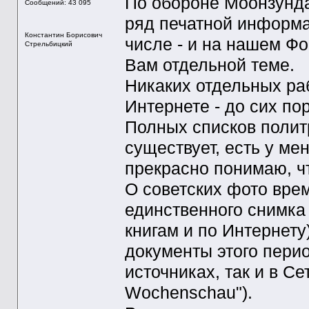
По обороне Моонзунда
Сообщений: 43 095
ряд печатной информац
Константин Борисович
числе - и на нашем Фо
Стрельбицкий
Вам отдельной теме.
Никаких отдельных раб
Интернете - до сих пор
Полных списков полит
существует, есть у ме
прекрасно понимаю, чт
О советских фото вре
единственного снимка 
книгам и по Интернету
документы этого пери
источниках, так и в Се
Wochenschau").