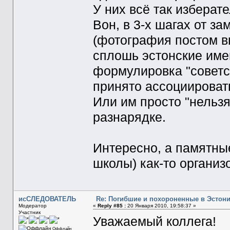
У них всё так изберат
Вон, в 3-х шагах от з
(фотография постом вы
сплошь эстонские име
формулировка "советск
принято ассоциировать
Или им просто "нельзя"
разнарядке.
Интересно, а памятны
школы) как-то органи
исСЛЕДОВАТЕЛЬ
Re: Погибшие и похороненные в Эстон
Модератор
«
Reply #85 :
20 Января 2010, 19:58:37 »
Участник
Уважаемый коллега!
Оффлайн