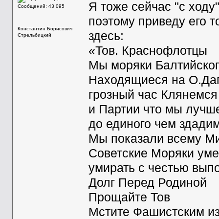
Я тоже сейчас "с ходу"
Сообщений: 43 095
поэтому приведу его 
Константин Борисович
здесь:
Стрельбицкий
«Тов. Краснофлотцы
Мы моряки Балтийског
Находящиеся на О.Даг
грозный час Клянемся
и Партии что мы лучш
до единого чем здади
Мы показали всему Ми
Советские Моряки ум
умирать с честью вып
Долг Перед Родиной
Прощайте Тов
Мстите Фашистским и