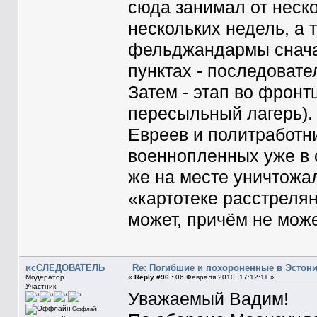
сюда занимал от неско
нескольких недель, а 
фельджандармы снача
пунктах - последовате
Затем - этап во фронт
пересыльный лагерь). 
Евреев и политработн
военнопленных уже в 
же на месте уничтожал
«картотеке расстреля
может, причём не може
исСЛЕДОВАТЕЛЬ
Re: Погибшие и похороненные в Эстон
Модератор
«
Reply #96 :
06 Февраля 2010, 17:12:11 »
Участник
Уважаемый Вадим!
Оффлайн