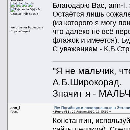
Участник
Благодарю Вас, ann-I,
Оффлайн
Остаётся лишь сожалет
Сообщений: 43 095
(из которого я могу по
Константин Борисович
что далеко не всё пер
Стрельбицкий
флажок и имеется). Бу
С уважением - К.Б.Ст
"Я не мальчик, ч
А.Б.Широкорад.
Значит я - МАЛЬЧ
ann_l
Re: Погибшие и похороненные в Эстон
Гость
«
Reply #89 :
22 Января 2010, 17:45:16 »
Константин, использу
сайты целиком). Сред