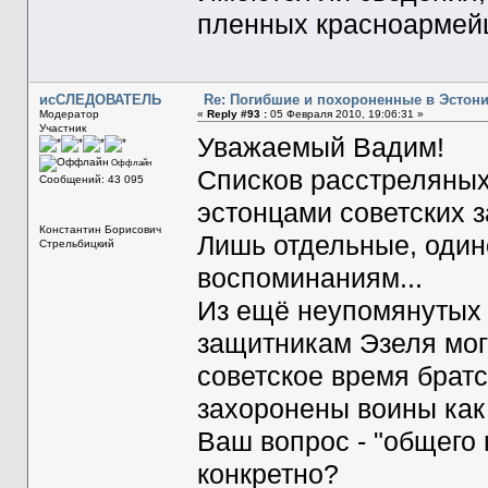
пленных красноармей
исСЛЕДОВАТЕЛЬ
Re: Погибшие и похороненные в Эстон
Модератор
«
Reply #93 :
05 Февраля 2010, 19:06:31 »
Участник
Уважаемый Вадим!
Оффлайн
Списков расстреляных
Сообщений: 43 095
эстонцами советских з
Константин Борисович
Лишь отдельные, один
Стрельбицкий
воспоминаниям...
Из ещё неупомянутых 
защитникам Эзеля мог
советское время братс
захоронены воины как 1
Ваш вопрос - "общего 
конкретно?