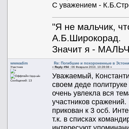
С уважением - К.Б.Ст
"Я не мальчик, ч
А.Б.Широкорад.
Значит я - МАЛЬЧ
wwwadim
Re: Погибшие и похороненные в Эстон
Участник
«
Reply #94 :
06 Февраля 2010, 10:28:08 »
Уважаемый, Константи
Оффлайн
Сообщений: 13
своем деде политруке 
очень увлекла вся те
участников сражений.
прикован к 3 осб. Инт
т.к. в списках команди
интересуют упоминани