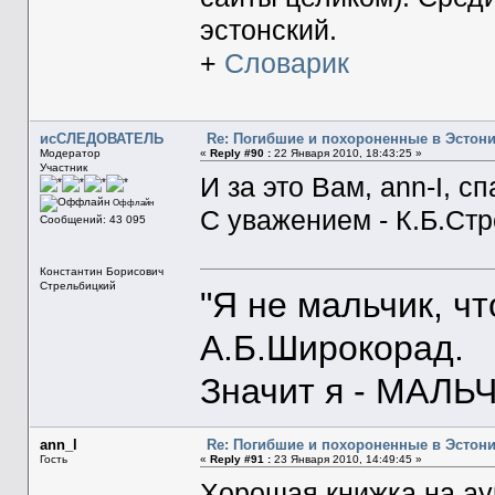
эстонский.
+
Словарик
исСЛЕДОВАТЕЛЬ
Re: Погибшие и похороненные в Эстон
Модератор
«
Reply #90 :
22 Января 2010, 18:43:25 »
Участник
И за это Вам, ann-I, с
Оффлайн
С уважением - К.Б.Ст
Сообщений: 43 095
Константин Борисович
Стрельбицкий
"Я не мальчик, ч
А.Б.Широкорад.
Значит я - МАЛЬЧ
ann_l
Re: Погибшие и похороненные в Эстон
Гость
«
Reply #91 :
23 Января 2010, 14:49:45 »
Хорошая книжка на а