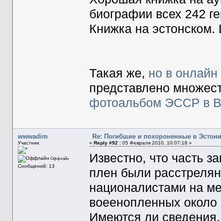
биографии всех 242 г
Книжка на эстонском. 
Такая же,
но в онлайн
представлено множест
фотоальбом ЭССР в 
wwwadim
Re: Погибшие и похороненные в Эстон
Участник
«
Reply #92 :
05 Февраля 2010, 10:07:18 »
Известно, что часть з
Оффлайн
Сообщений: 13
плен были расстреля
националистами на ме
воеенопленных около 
Имеются ли сведения,