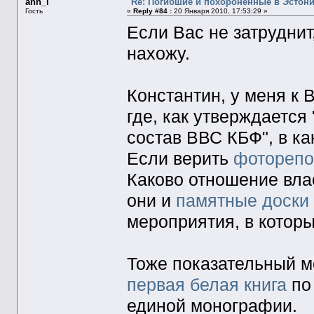
ann_l
Re: Погибшие и похороненные в Эстон
Гость
«
Reply #84 :
20 Января 2010, 17:53:29 »
Если Вас не затруднит
нахожу.
Константин, у меня к 
где, как утверждаетс
состав ВВС КБФ", в ка
Если верить
фоторепо
Каково отношение вл
они и
памятные доски
мероприятия, в котор
Тоже показательный м
первая белая книга
по 
единой монографии.