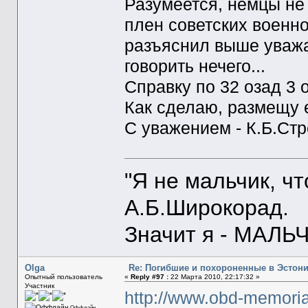
Разумеется, немцы не
плен советских военн
разъяснил выше уважа
говорить нечего...
Справку по 32 озад 3 о
Как сделаю, размещу 
С уважением - К.Б.Ст
"Я не мальчик, ч
А.Б.Широкорад.
Значит я - МАЛЬЧ
Olga
Re: Погибшие и похороненные в Эстон
Опытный пользователь
«
Reply #97 :
22 Марта 2010, 22:17:32 »
Участник
http://www.obd-memori
Оффлайн