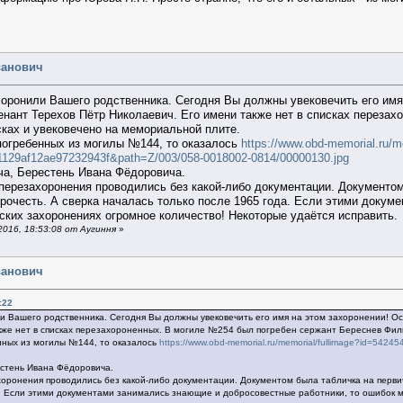
ванович
хоронили Вашего родственника. Сегодня Вы должны увековечить его имя 
нант Терехов Пётр Николаевич. Его имени также нет в списках переза
сках и увековечено на мемориальной плите.
погребенных из могилы №144, то оказалось
https://www.obd-memorial.ru/m
129af12ae97232943f&path=Z/003/058-0018002-0814/00000130.jpg
ча, Берестень Ивана Фёдоровича.
перезахоронения проводились без какой-либо документации. Документом
прочесть. А сверка началась только после 1965 года. Если этими докум
ких захоронениях огромное количество! Некоторые удаётся исправить.
016, 18:53:08 от Аугиння
»
ванович
:22
и Вашего родственника. Сегодня Вы должны увековечить его имя на этом захоронении! О
кже нет в списках перезахороненных. В могиле №254 был погребен сержант Береснев Фили
нных из могилы №144, то оказалось
https://www.obd-memorial.ru/memorial/fullimage?id=5
естень Ивана Фёдоровича.
оронения проводились без какой-либо документации. Документом была табличка на первич
а. Если этими документами занимались знающие и добросовестные работники, то ошибок 