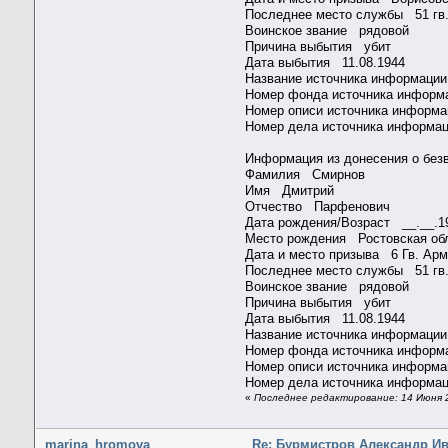
Последнее место службы 51 г
Воинское звание рядовой
Причина выбытия убит
Дата выбытия 11.08.1944
Название источника информ
Номер фонда источника инфо
Номер описи источника инфор
Номер дела источника информа
Информация из донесения о без
Фамилия Смирнов
Имя Дмитрий
Отчество Парфенович
Дата рождения/Возраст __.__
Место рождения Ростовская обл
Дата и место призыва 6 Гв. А
Последнее место службы 51 г
Воинское звание рядовой
Причина выбытия убит
Дата выбытия 11.08.1944
Название источника информ
Номер фонда источника инфо
Номер описи источника инфор
Номер дела источника информа
«
Последнее редактирование: 14 Июня 2
marina_hromova
Re: Бурмистров Александр И