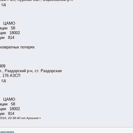
в. сд
ации ЦАМО
рмации 58
мации 18002
ции 814
возвратных потерях
.1909
., Раздорский р-н, ст. Раздорская
рм. 176 АЗСП
в. сд
ации ЦАМО
рмации 58
мации 18002
ции 814
016, 20:38:40 от Аугиння
»
ванович