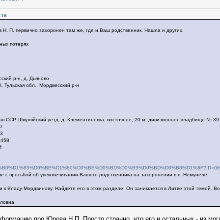
:16
. П. первично захоронен там же, где и Ваш родственник. Нашла и других.
ных потерях
сский р-н, д. Дьяново
, Тульская обл., Мордвесский р-н
я ССР, Шяуляйский уезд, д. Клементиновка, восточнее, 20 м, дивизионное кладбище № 
АМО
 33
11458
4
D0%B7%D0%B0%D1%85%D0%BE%D1%80%D0%BE%D0%BD%D0%B5%D0%BD%D0%B8%D1%8F?ID=06
ве с просьбой об увековечивании Вашего родственника на захоронении в п. Немунелё.
 к Владу Мордвинову. Найдёте его в этом разделе. Он занимается в Литве этой темой. Во
йловна.
нформацию про Юрова Н.П. Просто странно, что его и остальных - из мо