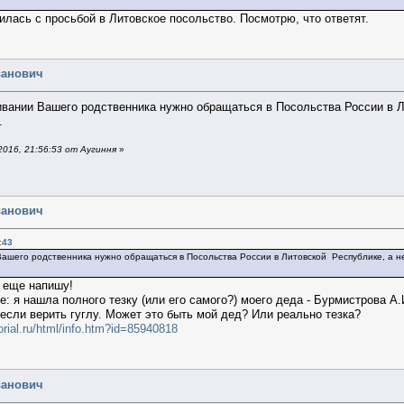
илась с просьбой в Литовское посольство. Посмотрю, что ответят.
ванович
ивании Вашего родственника нужно обращаться в Посольства России в Л
.
016, 21:56:53 от Аугиння
»
ванович
:43
Вашего родственника нужно обращаться в Посольства России в Литовской Республике, а не
а еще напишу!
: я нашла полного тезку (или его самого?) моего деда - Бурмистрова А.
если верить гуглу. Может это быть мой дед? Или реально тезка?
rial.ru/html/info.htm?id=85940818
ванович