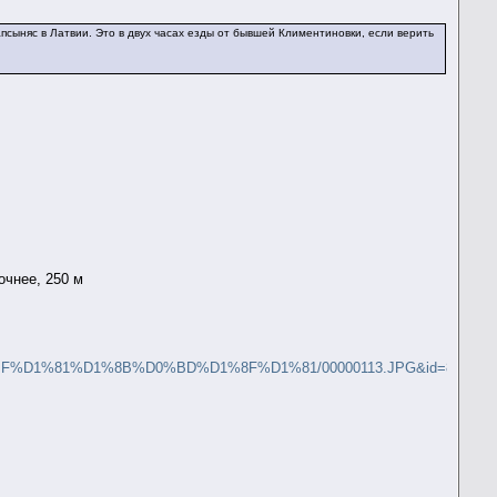
апсыняс в Латвии. Это в двух часах езды от бывшей Климентиновки, если верить
очнее, 250 м
81%D1%8B%D0%BD%D1%8F%D1%81/00000113.JPG&id=86361658&id1