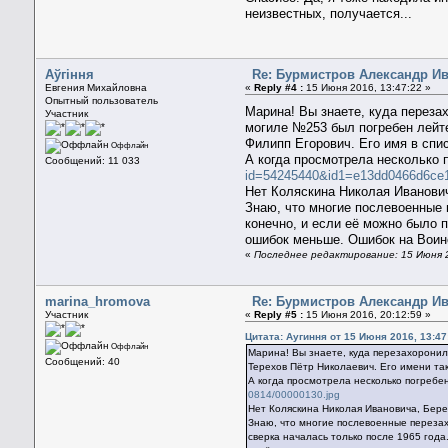
неизвестных, получается...
Aўгiння
Re: Бурмистров Александр И
Евгения Михайловна
«
Reply #4 :
15 Июня 2016, 13:47:22 »
Опытный пользователь
Марина! Вы знаете, куда переза
Участник
могиле №253 был погребен лейте
Филипп Егорович. Его имя в спи
Оффлайн
А когда просмотрела несколько 
Сообщений: 11 033
id=54245440&id1=e13dd0466d6ce1
Нет Коляскина Николая Иванови
Знаю, что многие послевоенные 
конечно, и если её можно было 
ошибок меньше. Ошибок на Воинс
«
Последнее редактирование: 15 Июня 2
marina_hromova
Re: Бурмистров Александр И
Участник
«
Reply #5 :
15 Июня 2016, 20:12:59 »
Цитата: Аугиння от 15 Июня 2016, 13:47
Оффлайн
Марина! Вы знаете, куда перезахоронил
Сообщений: 40
Терехов Пётр Николаевич. Его имени та
А когда просмотрела несколько погребе
0814/00000130.jpg
Нет Коляскина Николая Ивановича, Бер
Знаю, что многие послевоенные перезах
сверка началась только после 1965 год