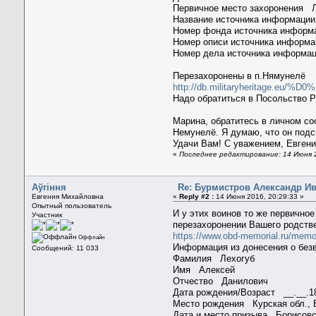
Первичное место захоронения Л
Название источника информ
Номер фонда источника инфо
Номер описи источника инфор
Номер дела источника информа
Перезахоронены в п.Нямунелё
http://db.militaryheritag
Надо обратиться в Посольство Р
Марина, обратитесь в личном со
Немунелё. Я думаю, что он подс
Удачи Вам! С уважением, Евген
«
Последнее редактирование: 14 Июня 2
Aўгiння
Re: Бурмистров Александр И
Евгения Михайловна
«
Reply #2 :
14 Июня 2016, 20:29:33 »
Опытный пользователь
И у этих воинов то же первично
Участник
перезахоронении Вашего родстве
https://www.obd-memorial.ru/mem
Оффлайн
Информация из донесения о без
Сообщений: 11 033
Фамилия Лехогуб
Имя Алексей
Отчество Данилович
Дата рождения/Возраст __.__
Место рождения Курская обл., 
Дата и место призыва Борисовс