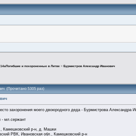
>
14аПогибшие и похороненные в Литве
>
Бурмистров Александр Иванович
вич (Прочитано 5305 раз)
ович
сто захоронения моего двоюродного деда - Бурмистрова Александра Ива
 - мл.сержант
, Камешковский р-н, д. Машки
вский РВК, Ивановская обл., Камешковский р-н