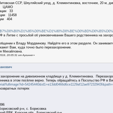
итовская ССР, Шяуляйский уезд, д. Клементиновка, восточнее, 20 м,
ации ЦАМО
рмации 33
мации 11458
ции 404
e.eu/%D0%B7%D0%B0%D1%85%D0%BE%D1%80%D0%BE%D0%BD%D0%B5%D0
Ф в Литве с просьбой об увековечивании Вашего родственника на захоро
общении к Владу Мордвинову. Найдёте его в этом разделе. Он занимает
кажет Вам, куда точно было перезахоронение.
ия Михайловна.
016, 20:05:31 от Аугиння
»
ванович
е захоронение на дивизионном кладбище у д. Клементиновка. Перезахор
нника в этом посёлке верно. Теперь обращайтесь в Посольство РФ в В
orial/fullimage?id=54245440&id1=e13dd0466d6ce1129af12ae97232943f&path=
возвратных потерях
.1896
Борисовский р-н, с. Борисовка
кий РВК, Курская обл., Борисовский р-н