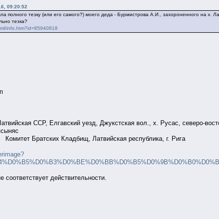
6, 09:20:52
ла полного тезку (или его самого?) моего деда - Бурмистрова А.И., захороненного на х. Л
льно тезка?
html/info.htm?id=85940818
п
твийская ССР, Елгавский уезд, Джукстская вол., х. Русас, северо-вост
псыняс
 Комитет Братских Кладбищ, Латвийская республика, г. Рига
terimage?
%94%D0%B5%D0%B3%D0%BE%D0%BB%D0%B5%D0%9B%D0%B0%D0%BF%D1%
не соответствует действительности.