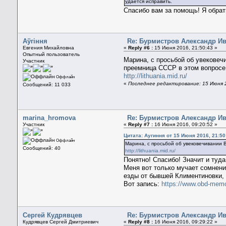
удаётся исправить.
Спасибо вам за помощь! Я обрат
Aўгiння
Re: Бурмистров Александр И
Евгения Михайловна
«
Reply #6 :
15 Июня 2016, 21:50:43 »
Опытный пользователь
Марина, с просьбой об увековеч
Участник
преемница СССР в этом вопросе
http://lithuania.mid.ru/
Оффлайн
«
Последнее редактирование: 15 Июня 2
Сообщений: 11 033
marina_hromova
Re: Бурмистров Александр И
Участник
«
Reply #7 :
16 Июня 2016, 09:20:52 »
Цитата: Аугиння от 15 Июня 2016, 21:50
Оффлайн
Марина, с просьбой об увековечивании 
Сообщений: 40
http://lithuania.mid.ru/
Понятно! Спасибо! Значит и туд
Меня вот только мучает сомнение
езды от бывшей Климентиновки, 
Вот запись:
https://www.obd-memo
Сергей Кудрявцев
Re: Бурмистров Александр И
Кудрявцев Сергей Дмитриевич
«
Reply #8 :
16 Июня 2016, 09:29:22 »