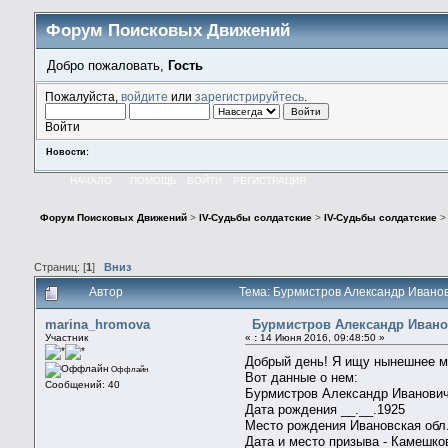
Форум Поисковых Движений
Добро пожаловать,
Гость
Пожалуйста,
войдите
или
зарегистрируйтесь
.
Войти
Новости:
НАЧАЛО
ПОМОЩЬ
ВОЙТИ
РЕГИСТРАЦИЯ
Форум Поисковых Движений
>
IV-Судьбы солдатские
>
IV-Судьбы солдатские
Страниц: [
1
]
Вниз
Автор
Тема: Бурмистров Александр Ивано
marina_hromova
Бурмистров Александр Иван
Участник
«
:
14 Июня 2016, 09:48:50 »
Добрый день! Я ищу нынешнее ме
Оффлайн
Вот данные о нем:
Сообщений: 40
Бурмистров Александр Иванович
Дата рождения __.__.1925
Место рождения Ивановская обл.
Дата и место призыва - Камешко