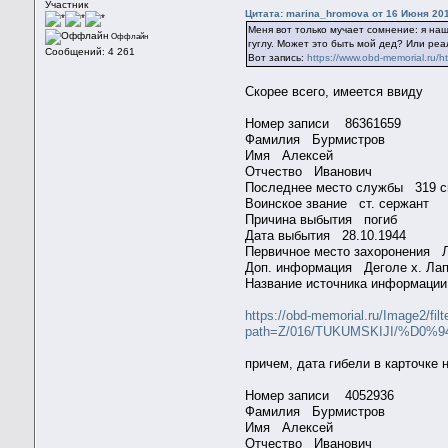
Участник
Цитата: marina_hromova от 16 Июня 201
Меня вот только мучает сомнение: я наш
Оффлайн
гуглу. Может это быть мой дед? Или реа
Сообщений: 4 261
Вот запись:
https://www.obd-memorial.ru/
Скорее всего, имеется ввиду
Номер записи 86361659
Фамилия Бурмистров
Имя Алексей
Отчество Иванович
Последнее место службы 319 с
Воинское звание ст. сержант
Причина выбытия погиб
Дата выбытия 28.10.1944
Первичное место захоронения Ла
Доп. информация Деголе х. Ла
Название источника информации
https://obd-memorial.ru/Image2/fil
path=Z/016/TUKUMSKIJI/%D0
причем, дата гибели в карточке 
Номер записи 4052936
Фамилия Бурмистров
Имя Алексей
Отчество Иванович