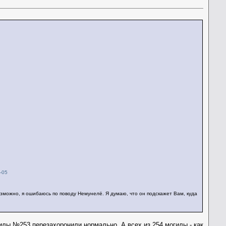
39
-05
зможно, я ошибаюсь по поводу Немунелё. Я думаю, что он подскажет Вам, куда
гилы №253 перезахоронили нормально. А всех из 254 могилы - как