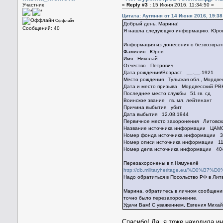
Участник
«
Reply #3 :
15 Июня 2016, 11:34:50 »
Цитата: Аугиння от 14 Июня 2016, 19:38
Оффлайн
Добрый день, Марина!
Сообщений: 40
Я нашла следующую информацию. Юров Н
Информация из донесения о безвозврат
Фамилия Юров
Имя Николай
Отчество Петрович
Дата рождения/Возраст __.__.1921
Место рождения Тульская обл., Мордве
Дата и место призыва Мордвесский РВК
Последнее место службы 51 гв. сд
Воинское звание гв. мл. лейтенант
Причина выбытия убит
Дата выбытия 12.08.1944
Первичное место захоронения Литовска
Название источника информации Ц
Номер фонда источника информации
Номер описи источника информации 
Номер дела источника информации 40
Перезахоронены в п.Нямунелё
http://db.militaryheritage.eu/%
Надо обратиться в Посольство РФ в Лит
Марина, обратитесь в личном сообщении
точно было перезахоронение.
Удачи Вам! С уважением, Евгения Миха
Спасибо! Да, я тоже находила и