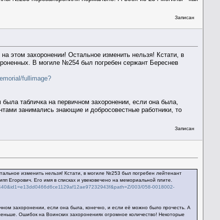
Записан
на этом захоронении! Остальное изменить нельзя! Кстати, в
хороненных. В могиле №254 был погребен сержант Береснев
emorial/fullimage?
 была табличка на первичном захоронении, если она была,
ентами занимались знающие и добросовестные работники, то
Записан
стальное изменить нельзя! Кстати, в могиле №253 был погребен лейтенант
пп Егорович. Его имя в списках и увековечено на мемориальной плите.
4245440&id1=e13dd0466d6ce1129af12ae97232943f&path=Z/003/058-0018002-
ном захоронении, если она была, конечно, и если её можно было прочесть. А
меньше. Ошибок на Воинских захоронениях огромное количество! Некоторые