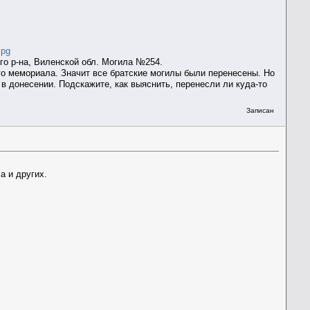
jpg
го р-на, Виленской обл. Могила №254.
ого мемориала. Значит все братские могилы были перенесены. Но
н в донесении. Подскажите, как выяснить, перенесли ли куда-то
Записан
а и других.