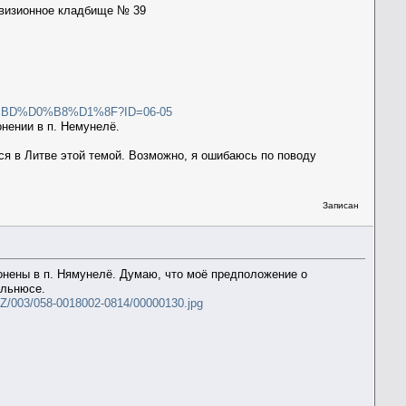
 дивизионное кладбище № 39
%BD%D0%B8%D1%8F?ID=06-05
нении в п. Немунелё.
ся в Литве этой темой. Возможно, я ошибаюсь по поводу
Записан
онены в п. Нямунелё. Думаю, что моё предположение о
ильнюсе.
Z/003/058-0018002-0814/00000130.jpg