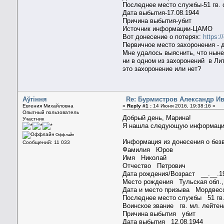
Последнее место службы-51 гв. 
Дата выбытия-17.08.1944
Причина выбытия-убит
Источник информации-ЦАМО
Вот донесение о потерях:
https:
Первичное место захоронения - 
Мне удалось выяснить, что ныне
ни в одном из захоронений в Лит
это захоронение или нет?
Aўгiння
Re: Бурмистров Александр И
Евгения Михайловна
«
Reply #1 :
14 Июня 2016, 19:38:16 »
Опытный пользователь
Добрый день, Марина!
Участник
Я нашла следующую информацию.
Оффлайн
Информация из донесения о без
Сообщений: 11 033
Фамилия Юров
Имя Николай
Отчество Петрович
Дата рождения/Возраст __.__
Место рождения Тульская обл.,
Дата и место призыва Мордвесс
Последнее место службы 51 г
Воинское звание гв. мл. лейт
Причина выбытия убит
Дата выбытия 12.08.1944