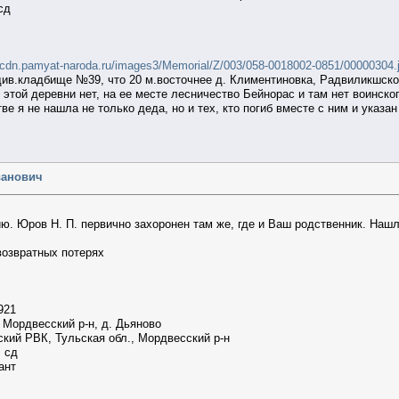
сд
//cdn.pamyat-naroda.ru/images3/Memorial/Z/003/058-0018002-0851/00000304.
див.кладбище №39, что 20 м.восточнее д. Климентиновка, Радвиликшско
 этой деревни нет, на ее месте лесничество Бейнорас и там нет воинск
ве я не нашла не только деда, но и тех, кто погиб вместе с ним и указа
ванович
 Юров Н. П. первично захоронен там же, где и Ваш родственник. Нашл
возвратных потерях
.1921
 Мордвесский р-н, д. Дьяново
кий РВК, Тульская обл., Мордвесский р-н
в. сд
енант