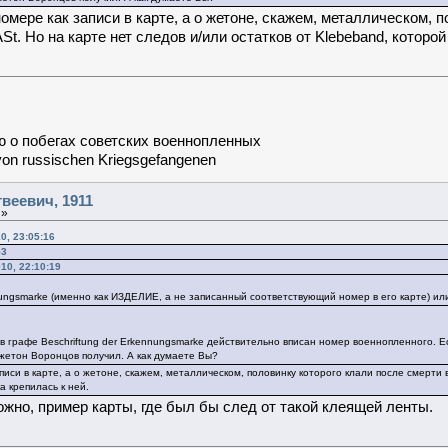
мере как записи в карте, а о жетоне, скажем, металлическом, 
t. Но на карте нет следов и/или остатков от Klebeband, которой
 о побегах советских военнопленных
von russischen Kriegsgefangenen
веевич, 1911
 »
0, 23:05:16
53
10, 22:10:19
ungsmarke (именно как ИЗДЕЛИЕ, а не записанный соответствующий номер в его карте) ил
 в графе Beschriftung der Erkennungsmarke действительно вписан номер военнопленного. 
жетон Воронцов получил. А как думаете Вы?
иси в карте, а о жетоне, скажем, металлическом, половинку которого клали после смерти 
а крепилась к ней.
жно, пример карты, где был бы след от такой клеящей ленты.