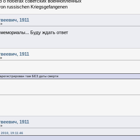
 о побегах советских военнопленных
von russischen Kriegsgefangenen
веевич, 1911
 »
 мемориалы... Буду ждать ответ
веевич, 1911
 »
арегистрирован там БЕЗ даты смерти
веевич, 1911
 »
2010, 19:11:46