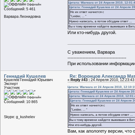
Цитата: Warwara от 24 Апреля 2010, 12:01:
Оффлайн
Цитата: Геннадий Кушелев от 24 Апреля 20
Сообщений: 5 461
Но их ответ начнется с
Варвара Леонидовна
"Leider, ... "
Нужно написать, а потом обсудим ответ ...
Вы к тому времени найдете выживших в Вит
Или кто-нибудь другой.
С уважением, Варвара
---------------------------------------
При использовании информации 
Геннадий Кушелев
Re: Воронцов Александр Мат
Кушелев Геннадий Юрьевич
«
Reply #43 :
24 Апреля 2010, 12:23:43
Эксперт
Цитата: Warwara от 24 Апреля 2010, 12:10:1
Участник
Цитата: Геннадий Кушелев от 24 Апреля 201
Цитата: Warwara от 24 Апреля 2010, 12:01:
Оффлайн
Цитата: Геннадий Кушелев от 24 Апреля 20
Сообщений: 10 865
Но их ответ начнется с
"Leider, ... "
Нужно написать, а потом обсудим ответ ...
Skype: g_kushelev
Вы к тому времени найдете выживших в Вит
Или кто-нибудь другой.
Вам, как апологету версии, что 