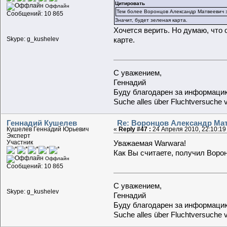
Цитировать
Оффлайн
Тем более Воронцов Александр Матвеевич 
Сообщений: 10 865
Значит, будет зеленая карта.
Хочется верить. Но думаю, что
Skype: g_kushelev
карте.
С уважением,
Геннадий
Буду благодарен за информацию
Suche alles über Fluchtversuche 
Геннадий Кушелев
Re: Воронцов Александр Мат
Кушелев Геннадий Юрьевич
«
Reply #47 :
24 Апреля 2010, 22:10:19
Эксперт
Участник
Уважаемая Warwara!
Как Вы считаете, получил Воро
Оффлайн
Сообщений: 10 865
С уважением,
Skype: g_kushelev
Геннадий
Буду благодарен за информацию
Suche alles über Fluchtversuche 