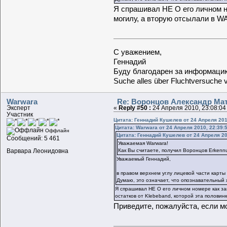
Я спрашивал НЕ О его личном но
могилу, а вторую отсылали в WAS
С уважением,
Геннадий
Буду благодарен за информацию
Suche alles über Fluchtversuche 
Warwara
Re: Воронцов Александр Мат
Эксперт
«
Reply #50 :
24 Апреля 2010, 23:08:04
Участник
Цитата: Геннадий Кушелев от 24 Апреля 201
Цитата: Warwara от 24 Апреля 2010, 22:39:
Оффлайн
Цитата: Геннадий Кушелев от 24 Апреля 20
Сообщений: 5 461
Уважаемая Warwara!
Варвара Леонидовна
Как Вы считаете, получил Воронцов Erkenn
Уважаемый Геннадий,
в правом верхнем углу лицевой части карты
Думаю, это означает, что опознавательный 
Я спрашивал НЕ О его личном номере как зап
остатков от Klebeband, которой эта половинк
Приведите, пожалуйста, если мо