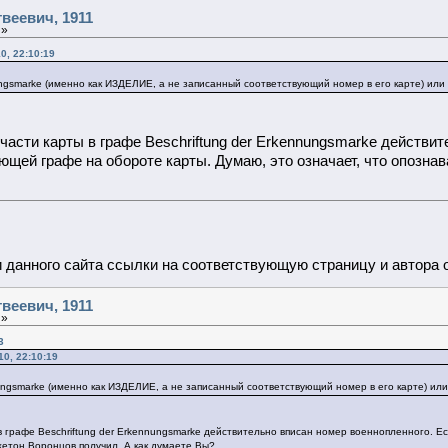
веевич, 1911
 »
0, 22:10:19
ngsmarke (именно как ИЗДЕЛИЕ, а не записанный соответствующий номер в его карте) или
части карты в графе Beschriftung der Erkennungsmarke действи
ющей графе на обороте карты. Думаю, это означает, что опозна
данного сайта ссылки на соответствующую страницу и автора 
веевич, 1911
 »
3
0, 22:10:19
ngsmarke (именно как ИЗДЕЛИЕ, а не записанный соответствующий номер в его карте) или
в графе Beschriftung der Erkennungsmarke действительно вписан номер военнопленного. Е
жетон Воронцов получил. А как думаете Вы?