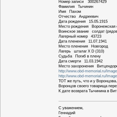
Номер записи 300267429
Фамилия Тычинин
Имя Пахом
Отчество Андреевич
Дата рождения 15.05.1915
Место рождения Воронежская 
Воинское звание солдат (рядо
Лагерный номер 43723
Дата пленения 11.07.1941
Место пленения Новгород
Лагерь шталаг X D (310)
Судьба Погиб в плену
Дата смерти 11.03.1942
Место захоронения Витцендо
http://www.obd-memorial.ru/Imag
http://www.obd-memorial.ru/Imag
ТОТ же путь, что и у Воронцова.
Воронцов своего товарища пере
К дате возврата Тычинина в Ви
С уважением,
Геннадий