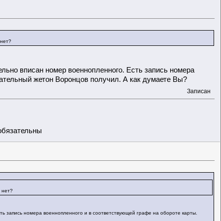
 нет?
тельно вписан номер военнопленного. Есть запись номера
вательный жетон Воронцов получил. А как думаете Вы?
Записан
обязательны
 нет?
сть запись номера военнопленного и в соответствующей графе на обороте карты.