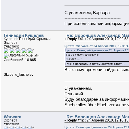
С уважением, Варвара
---------------------------------------
При использовании информации 
Геннадий Кушелев
Re: Воронцов Александр Мат
Кушелев Геннадий Юрьевич
«
Reply #41 :
24 Апреля 2010, 12:02:53
Эксперт
Цитата: Warwara от 24 Апреля 2010, 12:01:4
Участник
Цитата: Геннадий Кушелев от 24 Апреля 201
Но их ответ начнется с
Оффлайн
"Leider, ... "
Сообщений: 10 865
Нужно написать, а потом обсудим ответ ...
Вы к тому времени найдете выж
Skype: g_kushelev
С уважением,
Геннадий
Буду благодарен за информацию
Suche alles über Fluchtversuche 
Warwara
Re: Воронцов Александр Мат
Эксперт
«
Reply #42 :
24 Апреля 2010, 12:10:15
Участник
Цитата: Геннадий Кушелев от 24 Апреля 201