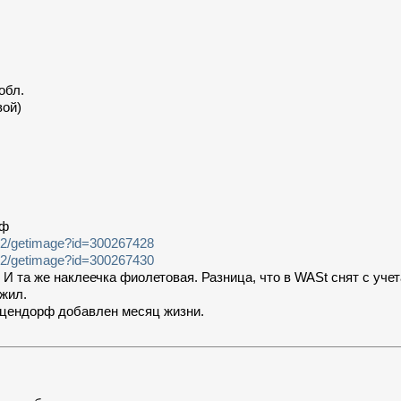
обл.
вой)
рф
e2/getimage?id=300267428
e2/getimage?id=300267430
 И та же наклеечка фиолетовая. Разница, что в WASt снят с учет
жил.
тцендорф добавлен месяц жизни.