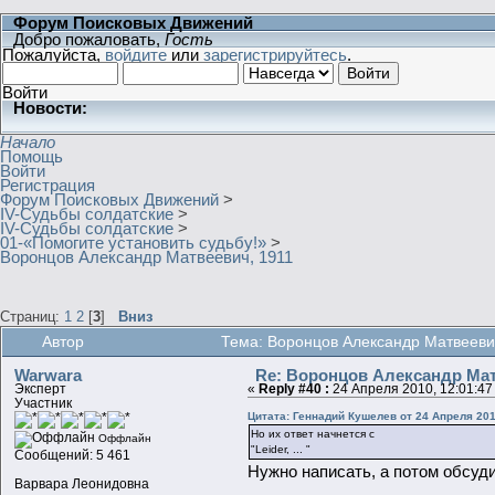
Форум Поисковых Движений
Добро пожаловать,
Гость
Пожалуйста,
войдите
или
зарегистрируйтесь
.
Войти
Новости:
Начало
Помощь
Войти
Регистрация
Форум Поисковых Движений
>
IV-Судьбы солдатские
>
IV-Судьбы солдатские
>
01-«Помогите установить судьбу!»
>
Воронцов Александр Матвеевич, 1911
Страниц:
1
2
[
3
]
Вниз
Автор
Тема: Воронцов Александр Матвееви
Warwara
Re: Воронцов Александр Мат
Эксперт
«
Reply #40 :
24 Апреля 2010, 12:01:47
Участник
Цитата: Геннадий Кушелев от 24 Апреля 201
Но их ответ начнется с
Оффлайн
"Leider, ... "
Сообщений: 5 461
Нужно написать, а потом обсудим
Варвара Леонидовна