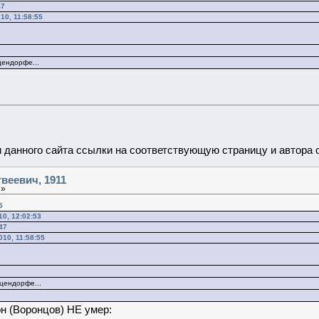
47
10, 11:58:55
цендорфе...
данного сайта ссылки на соответствующую страницу и автора 
веевич, 1911
 »
5
0, 12:02:53
47
10, 11:58:55
цендорфе...
он (Воронцов) НЕ умер: