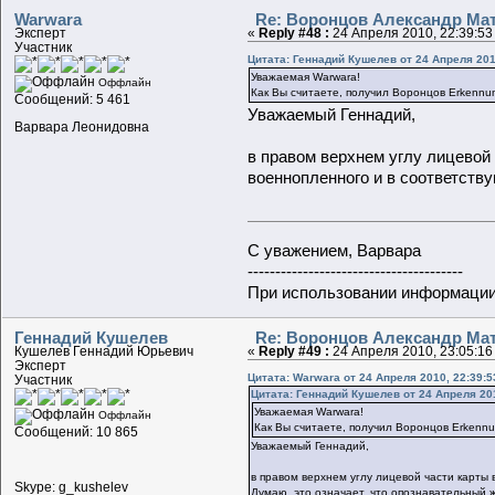
Warwara
Re: Воронцов Александр Мат
Эксперт
«
Reply #48 :
24 Апреля 2010, 22:39:53
Участник
Цитата: Геннадий Кушелев от 24 Апреля 201
Уважаемая Warwara!
Оффлайн
Как Вы считаете, получил Воронцов Erkennu
Сообщений: 5 461
Уважаемый Геннадий,
Варвара Леонидовна
в правом верхнем углу лицевой 
военнопленного и в соответству
С уважением, Варвара
---------------------------------------
При использовании информации 
Геннадий Кушелев
Re: Воронцов Александр Мат
Кушелев Геннадий Юрьевич
«
Reply #49 :
24 Апреля 2010, 23:05:16
Эксперт
Цитата: Warwara от 24 Апреля 2010, 22:39:5
Участник
Цитата: Геннадий Кушелев от 24 Апреля 201
Уважаемая Warwara!
Оффлайн
Как Вы считаете, получил Воронцов Erkennu
Сообщений: 10 865
Уважаемый Геннадий,
в правом верхнем углу лицевой части карты 
Skype: g_kushelev
Думаю, это означает, что опознавательный 