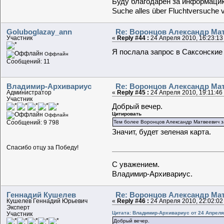
Буду благодарен за информацию
Suche alles über Fluchtversuche 
Goluboglazay_ann
Re: Воронцов Александр Мат
Участник
«
Reply #44 :
24 Апреля 2010, 16:23:13
Я послала запрос в Саксонские
Оффлайн
Сообщений: 11
Владимир-Архивариус
Re: Воронцов Александр Мат
Администратор
«
Reply #45 :
24 Апреля 2010, 19:11:46
Участник
Добрый вечер.
Цитировать
Оффлайн
Сообщений: 9 798
Тем более Воронцов Александр Матвеевич з
Значит, будет зеленая карта.
Спасибо отцу за Победу!
С уважением.
Владимир-Архивариус.
Геннадий Кушелев
Re: Воронцов Александр Мат
Кушелев Геннадий Юрьевич
«
Reply #46 :
24 Апреля 2010, 22:02:02
Эксперт
Цитата: Владимир-Архивариус от 24 Апреля 
Участник
Добрый вечер.