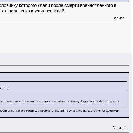
половинку которого клали после смерти военнопленного в
 эта половинка крепилась к ней.
Записан
и нет?
Есть запись номера военнопленного и в соответствующей графе на обороте карты.
военнопленного в могилу, а вторую отсылали в WASt. Но на карте нет следов и/или
Записан