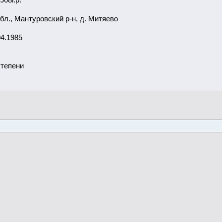
л., Мантуровский р-н, д. Митяево
04.1985
степени