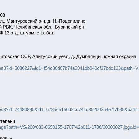
908
., Мантуровский р-н, д. Н.-Поцепилино
 РВК, Челябинская обл., Буринский р-н
13 отд. штурм. стр. бат.
итовская ССР, Алитусский уезд, д. Думблянцы, южная окраина
mages3?id=5086227&id1=f54c86d67b74a2941db940cf37bdc123&path=V
mages3?id=74480895&id1=678ac5156d2cc741d35200254e7f7b85&path=
степени
ilterimage?path=VS/260/033-0690155-1707%2b011-1706/00000027.jp
08г.р.