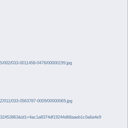
S/002/033-0011458-0476/00000199.jpg
Z/011/033-0563787-0009/00000069.jpg
g&id=32453863&id1=4ac1a8374df19244d68aaeb1c0a6a4e9