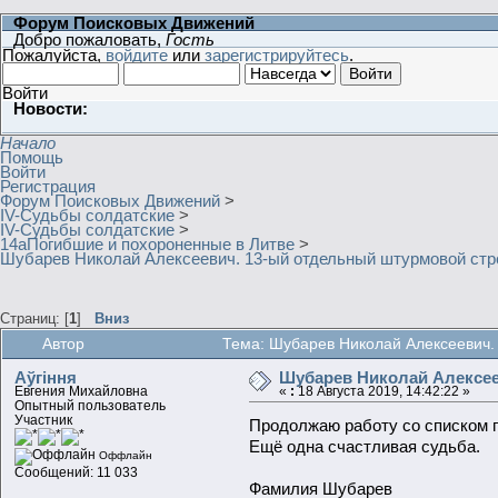
Форум Поисковых Движений
Добро пожаловать,
Гость
Пожалуйста,
войдите
или
зарегистрируйтесь
.
Войти
Новости:
Начало
Помощь
Войти
Регистрация
Форум Поисковых Движений
>
IV-Судьбы солдатские
>
IV-Судьбы солдатские
>
14аПогибшие и похороненные в Литве
>
Шубарев Николай Алексеевич. 13-ый отдельный штурмовой стр
Страниц: [
1
]
Вниз
Автор
Тема: Шубарев Николай Алексеевич.
Aўгiння
Шубарев Николай Алексее
Евгения Михайловна
«
:
18 Августа 2019, 14:42:22 »
Опытный пользователь
Участник
Продолжаю работу со списком п
Ещё одна счастливая судьба.
Оффлайн
Сообщений: 11 033
Фамилия Шубарев