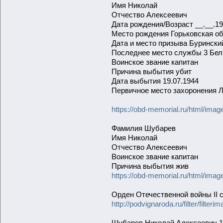
Имя Николай
Отчество Алексеевич
Дата рождения/Возраст __.__.1
Место рождения Горьковская обл
Дата и место призыва Буринский
Последнее место службы 3 БелФ 
Воинское звание капитан
Причина выбытия убит
Дата выбытия 19.07.1944
Первичное место захоронения Л
https://obd-memorial.ru/html/i
Фамилия Шубарев
Имя Николай
Отчество Алексеевич
Воинское звание капитан
Причина выбытия жив
https://obd-memorial.ru/html/i
Орден Отечественной войны II 
http://podvignaroda.ru/filter/f
Шубарев Николай Алексеевич 19