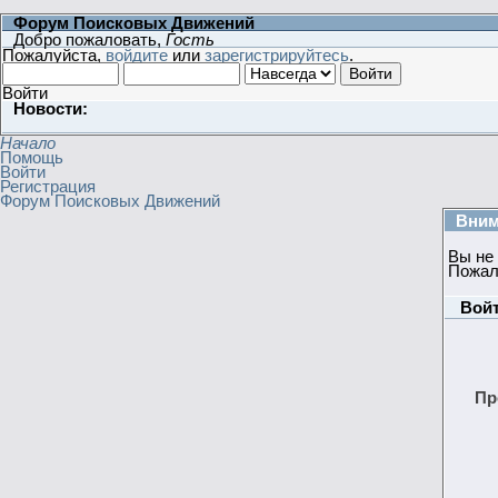
Форум Поисковых Движений
Добро пожаловать,
Гость
Пожалуйста,
войдите
или
зарегистрируйтесь
.
Войти
Новости:
Начало
Помощь
Войти
Регистрация
Форум Поисковых Движений
Вним
Вы не
Пожал
Вой
Пр