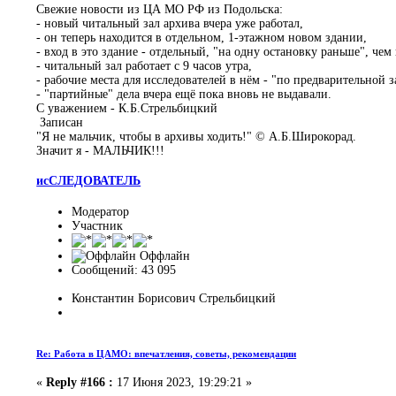
Свежие новости из ЦА МО РФ из Подольска:
- новый читальный зал архива вчера уже работал,
- он теперь находится в отдельном, 1-этажном новом здании,
- вход в это здание - отдельный, "на одну остановку раньше", ч
- читальный зал работает с 9 часов утра,
- рабочие места для исследователей в нём - "по предварительной з
- "партийные" дела вчера ещё пока вновь не выдавали.
С уважением - К.Б.Стрельбицкий
Записан
"Я не мальчик, чтобы в архивы ходить!" © А.Б.Широкорад.
Значит я - МАЛЬЧИК!!!
исСЛЕДОВАТЕЛЬ
Модератор
Участник
Оффлайн
Сообщений: 43 095
Константин Борисович Стрельбицкий
Re: Работа в ЦАМО: впечатления, советы, рекомендации
«
Reply #166 :
17 Июня 2023, 19:29:21 »