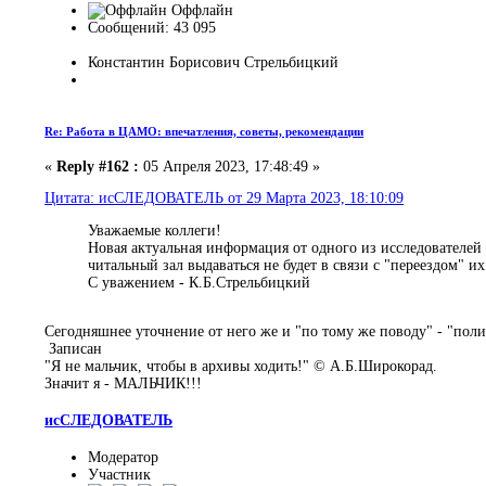
Оффлайн
Сообщений: 43 095
Константин Борисович Стрельбицкий
Re: Работа в ЦАМО: впечатления, советы, рекомендации
«
Reply #162 :
05 Апреля 2023, 17:48:49 »
Цитата: исСЛЕДОВАТЕЛЬ от 29 Марта 2023, 18:10:09
Уважаемые коллеги!
Новая актуальная информация от одного из исследователе
читальный зал выдаваться не будет в связи с "переездом" и
С уважением - К.Б.Стрельбицкий
Сегодняшнее уточнение от него же и "по тому же поводу" - "поли
Записан
"Я не мальчик, чтобы в архивы ходить!" © А.Б.Широкорад.
Значит я - МАЛЬЧИК!!!
исСЛЕДОВАТЕЛЬ
Модератор
Участник