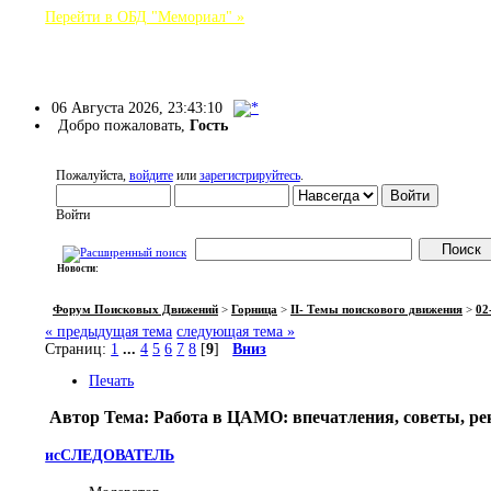
Перейти в ОБД "Мемориал" »
Форум Поисковых Движений
06 Августа 2026, 23:43:10
Добро пожаловать,
Гость
Пожалуйста,
войдите
или
зарегистрируйтесь
.
Войти
Новости:
НАЧАЛО
ПОМОЩЬ
ВОЙТИ
РЕГИСТРАЦИЯ
Форум Поисковых Движений
>
Горница
>
II- Темы поискового движения
>
02
« предыдущая тема
следующая тема »
Страниц:
1
...
4
5
6
7
8
[
9
]
Вниз
Печать
Автор
Тема: Работа в ЦАМО: впечатления, советы, ре
исСЛЕДОВАТЕЛЬ