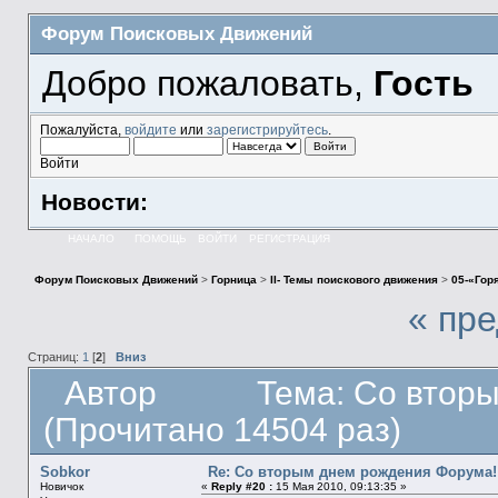
Форум Поисковых Движений
Добро пожаловать,
Гость
Пожалуйста,
войдите
или
зарегистрируйтесь
.
Войти
Новости:
НАЧАЛО
ПОМОЩЬ
ВОЙТИ
РЕГИСТРАЦИЯ
Форум Поисковых Движений
>
Горница
>
II- Темы поискового движения
>
05-«Гор
« пр
Страниц:
1
[
2
]
Вниз
Автор
Тема: Со втор
(Прочитано 14504 раз)
Sobkor
Re: Со вторым днем рождения Форума!
Новичок
«
Reply #20 :
15 Мая 2010, 09:13:35 »