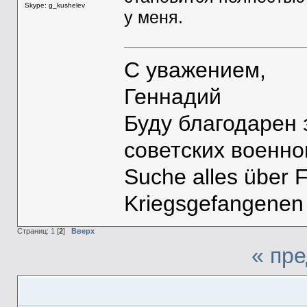
Skype: g_kushelev
у меня.
С уважением,
Геннадий
Буду благодарен
советских военн
Suche alles über 
Kriegsgefangenen
Страниц:
1
[
2
]
Вверх
« пр