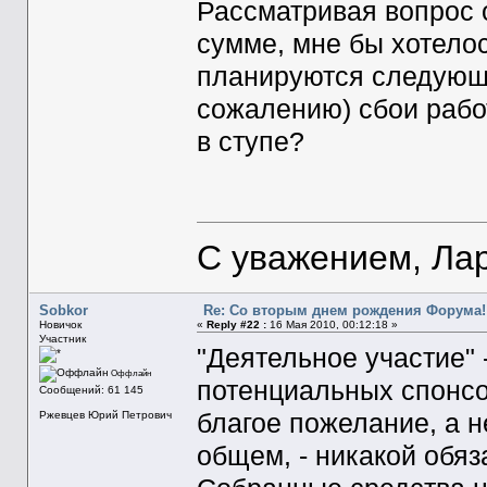
Рассматривая вопрос 
сумме, мне бы хотелось
планируются следующи
сожалению) сбои рабо
в ступе?
С уважением, Ла
Sobkor
Re: Со вторым днем рождения Форума!
Новичок
«
Reply #22 :
16 Мая 2010, 00:12:18 »
Участник
"Деятельное участие" 
Оффлайн
потенциальных спонсор
Сообщений: 61 145
благое пожелание, а н
Ржевцев Юрий Петрович
общем, - никакой обяза