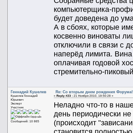
Собранные средства ц
компьютерщика-профи,
будет доведена до ума.
А в сбоях, которые им
косвенно виноваты лиш
отключили в связи с 
наперёд лимита. Вина
оплачивая годовой хос
стремительно-пиковый
Геннадий Кушелев
Re: Со вторым днем рождения Форума!
Кушелев Геннадий
«
Reply #23 :
21 Ноября 2010, 19:50:28 »
Юрьевич
Неладно что-то в наше
Эксперт
Участник
день периодически не
Оффлайн
(происходит "зависани
Сообщений: 10 865
становится полностью