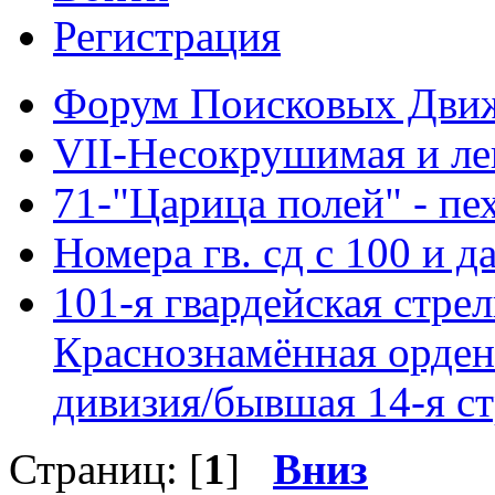
Регистрация
Форум Поисковых Дви
VII-Несокрушимая и ле
71-"Царица полей" - пе
Номера гв. сд с 100 и д
101-я гвардейская стре
Краснознамённая орден
дивизия/бывшая 14-я ст
Страниц: [
1
]
Вниз