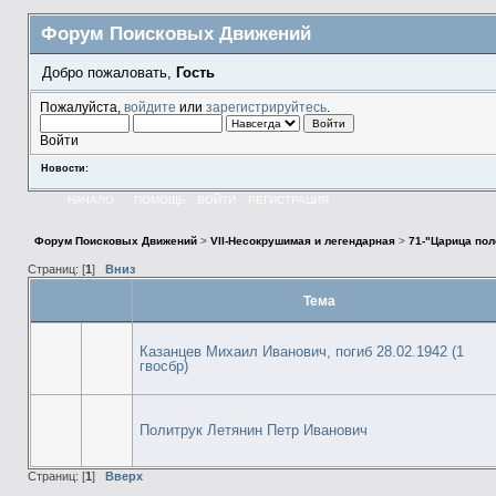
Форум Поисковых Движений
Добро пожаловать,
Гость
Пожалуйста,
войдите
или
зарегистрируйтесь
.
Войти
Новости:
НАЧАЛО
ПОМОЩЬ
ВОЙТИ
РЕГИСТРАЦИЯ
Форум Поисковых Движений
>
VII-Несокрушимая и легендарная
>
71-"Царица пол
Страниц: [
1
]
Вниз
Тема
Казанцев Михаил Иванович, погиб 28.02.1942 (1
гвосбр)
Политрук Летянин Петр Иванович
Страниц: [
1
]
Вверх