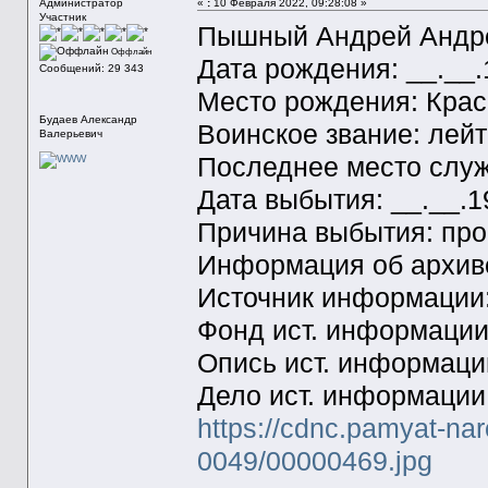
Администратор
«
:
10 Февраля 2022, 09:28:08 »
Участник
Пышный Андрей Андр
Оффлайн
Дата рождения: __.__
Сообщений: 29 343
Место рождения: Крас
Будаев Александр
Воинское звание: лей
Валерьевич
Последнее место служб
Дата выбытия: __.__.1
Причина выбытия: про
Информация об архиве
Источник информаци
Фонд ист. информации
Опись ист. информаци
Дело ист. информации
https://cdnc.pamyat-na
0049/00000469.jpg