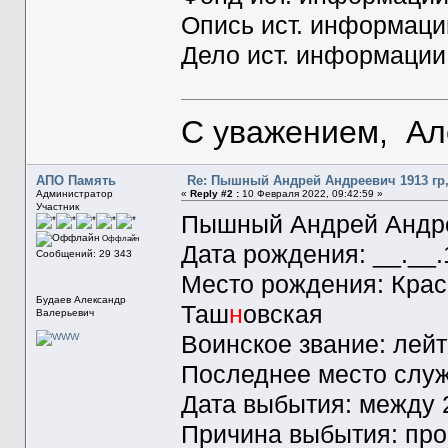
Опись ист. информаци
Дело ист. информации
С уважением, Ал
АПО Память
Re: Пышный Андрей Андреевич 1913 гр,
Администратор
«
Reply #2 :
10 Февраля 2022, 09:42:59 »
Участник
Пышный Андрей Андр
Оффлайн
Дата рождения: __.__
Сообщений: 29 343
Место рождения: Крас
Будаев Александр
Таш
н
овская
Валерьевич
Воинское звание: лей
Последнее место служ
Дата выбытия: между 2
Причина выбытия: про