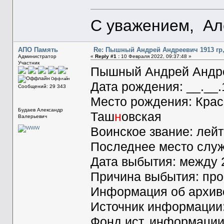
С уважением, Ал
АПО Память
Re: Пышный Андрей Андреевич 1913 гр,
Администратор
«
Reply #1 :
10 Февраля 2022, 09:37:48 »
Участник
Пышный Андрей Андр
Оффлайн
Дата рождения: __.__
Сообщений: 29 343
Место рождения: Крас
Будаев Александр
Таш
н
овская
Валерьевич
Воинское звание: лей
Последнее место служ
Дата выбытия: между 2
Причина выбытия: про
Информация об архиве
Источник информаци
Фонд ист. информации