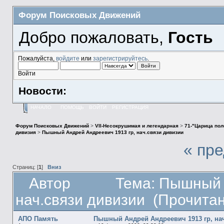
Форум Поисковых Движений
Добро пожаловать,
Гость
Пожалуйста,
войдите
или
зарегистрируйтесь
.
Войти
Новости:
НАЧАЛО
ПОМОЩЬ
ВОЙТИ
РЕГИСТРАЦИЯ
Форум Поисковых Движений
>
VII-Несокрушимая и легендарная
>
71-"Царица пол
дивизия
>
Пышный Андрей Андреевич 1913 гр, нач.связи дивизии
« пр
Страниц: [
1
]
Вниз
Автор
Тема: Пышный 
нач.связи дивизии (Прочитан
АПО Память
Пышный Андрей Андреевич 1913 гр, на