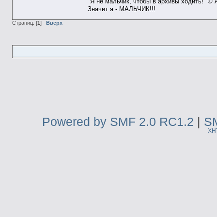
"Я не мальчик, чтобы в архивы ходить!" ©
Значит я - МАЛЬЧИК!!!
Страниц: [
1
]
Вверх
Powered by SMF 2.0 RC1.2
|
SM
XH