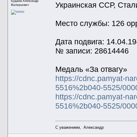
Будаев Александр
Украинская ССР, Стал
Валерьевич
Место службы: 126 ор
Дата подвига: 14.04.1
№ записи: 28614446
Медаль «За отвагу»
https://cdnc.pamyat-na
5516%2b040-5525/0000
https://cdnc.pamyat-na
5516%2b040-5525/0000
С уважением, Александр