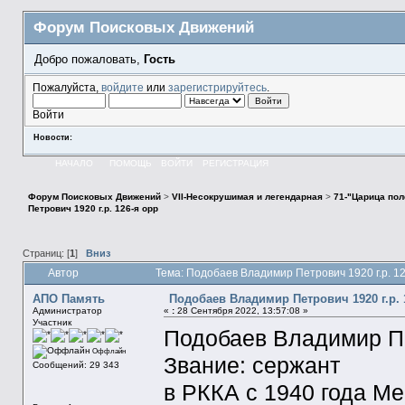
Форум Поисковых Движений
Добро пожаловать,
Гость
Пожалуйста,
войдите
или
зарегистрируйтесь
.
Войти
Новости:
НАЧАЛО
ПОМОЩЬ
ВОЙТИ
РЕГИСТРАЦИЯ
Форум Поисковых Движений
>
VII-Несокрушимая и легендарная
>
71-"Царица пол
Петрович 1920 г.р. 126-я орр
Страниц: [
1
]
Вниз
Автор
Тема: Подобаев Владимир Петрович 1920 г.р. 1
АПО Память
Подобаев Владимир Петрович 1920 г.р. 
Администратор
«
:
28 Сентября 2022, 13:57:08 »
Участник
Подобаев Владимир Пе
Оффлайн
Звание: сержант
Сообщений: 29 343
в РККА с 1940 года М