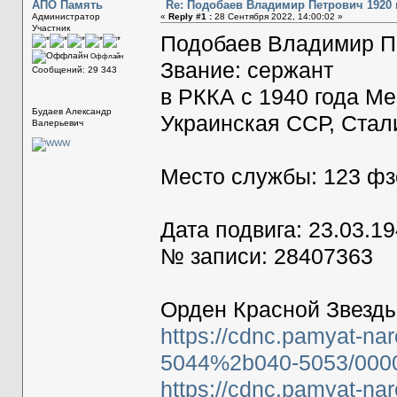
АПО Память
Re: Подобаев Владимир Петрович 1920 г
Администратор
«
Reply #1 :
28 Сентября 2022, 14:00:02 »
Участник
Подобаев Владимир Пе
Оффлайн
Звание: сержант
Сообщений: 29 343
в РККА с 1940 года М
Будаев Александр
Украинская ССР, Стал
Валерьевич
Место службы: 123 фз
Дата подвига: 23.03.1
№ записи: 28407363
Орден Красной Звезд
https://cdnc.pamyat-na
5044%2b040-5053/0000
https://cdnc.pamyat-na