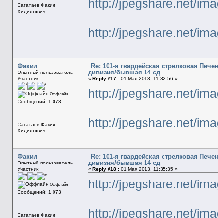
http://jpegshare.net/i
Сагатаев Факил
Хидиятович
http://jpegshare.net/
Факил
Re: 101-я гвардейская стрелковая Печ
дивизия/бывшая 14 сд
Опытный пользователь
Участник
«
Reply #17 :
01 Мая 2013, 11:32:56 »
http://jpegshare.net/
Оффлайн
Сообщений: 1 073
http://jpegshare.net/
Сагатаев Факил
Хидиятович
Факил
Re: 101-я гвардейская стрелковая Печ
дивизия/бывшая 14 сд
Опытный пользователь
Участник
«
Reply #18 :
01 Мая 2013, 11:35:35 »
http://jpegshare.net/
Оффлайн
Сообщений: 1 073
http://jpegshare.net/i
Сагатаев Факил