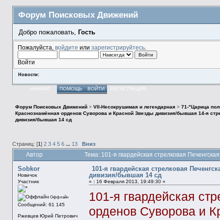
Форум Поисковых Движений
Добро пожаловать,
Гость
Пожалуйста,
войдите
или
зарегистрируйтесь
.
Войти
Новости:
НАЧАЛО
ПОМОЩЬ
ВОЙТИ
РЕГИСТРАЦИЯ
Форум Поисковых Движений
>
VII-Несокрушимая и легендарная
>
71-"Царица пол
Краснознамённая орденов Суворова и Красной Звезды дивизия/бывшая 14-я стре
дивизия/бывшая 14 сд
Страниц: [
1
]
2
3
4
5
6
...
13
Вниз
Автор
Тема: 101-я гвардейская стрелковая Печенгск
Sobkor
101-я гвардейская стрелковая Печенгс
дивизия/бывшая 14 сд
Новичок
Участник
«
:
16 Февраля 2013, 19:49:30 »
101-я гвардейская ст
Оффлайн
Сообщений: 61 145
орденов Суворова и К
Ржевцев Юрий Петрович