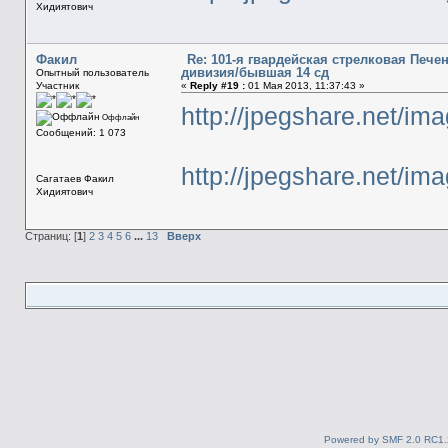
Хидиятович
Факил
Re: 101-я гвардейская стрелковая Печ
дивизия/бывшая 14 сд
Опытный пользователь
Участник
«
Reply #19 :
01 Мая 2013, 11:37:43 »
http://jpegshare.net/
Оффлайн
Сообщений: 1 073
http://jpegshare.net/i
Сагатаев Факил
Хидиятович
Страниц: [
1
]
2
3
4
5
6
...
13
Вверх
Powered by SMF 2.0 RC1.