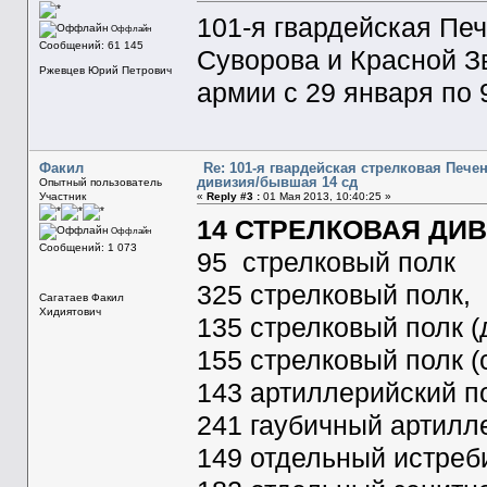
101-я гвардейская Пе
Оффлайн
Сообщений: 61 145
Суворова и Красной З
Ржевцев Юрий Петрович
армии с 29 января по
Факил
Re: 101-я гвардейская стрелковая Печ
дивизия/бывшая 14 сд
Опытный пользователь
Участник
«
Reply #3 :
01 Мая 2013, 10:40:25 »
14 СТРЕЛКОВАЯ ДИ
Оффлайн
Сообщений: 1 073
95 стрелковый полк
325 стрелковый полк,
Сагатаев Факил
Хидиятович
135 стрелковый полк (до
155 стрелковый полк (с 
143 артиллерийский п
241 гаубичный артилл
149 отдельный истреб