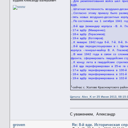
Будаев Александр Валерьевич
...Для укомплектования войск шел пр
ВДВ.
...Штатная численность воздушно-деса
...Согласно этому приказу было разве
- пять новых воздушно-десантных корпу
...По состоянию на 1 октября 1941 г
...8-й вдк (командир корпуса - В. А.
- 17-я вдбр (Макаренко);
- 18-я вдбр (Герасимов);
- 19-я вдбр (Котляров).
...К январю 1942 года 6-й, 7-й, 8-й,
...8-й вдк передислоцирован в г. Ще
корпуса - генерал-майор В. А. Глазко
...В мае 1942 года в связи со сложи
фронта, сформировать гвардейские ст
...К концу лета в гвардейские стрел
...8-й вдк переформирован в 35-ю гв с
- 17-я вдбр переформирована в 100-й 
- 18-я вдбр переформирована в 101-й 
- 19-я вдбр переформирована в 102-й 
1
-сейчас c. Усатово Краснокутского рай
Цитата: Alex_K от 25 Июня 2013, 08:15:
С уважением, Александр
groven
Re: 8-й вдк. Историческая сп