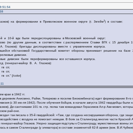
9:51:54
:38
1
 Глазков) на формировании в Приволжском военном округе (г. 3кгейм
) в составе:
 9-й и 10-й вдк были передислоцированы в Московский военный округ:
лково (по другим данным, в соответствии с распоряжением Ставки ВГК с 15 декабря 
 А. Глазков): бригады дислоцированы вместе с управлением корпуса.
ившейся обстановкой Государственный комитет обороны принимает решение на базе 2-
релковые дивизии.
ковые дивизии были переформированы все оставшиеся корпуса.
сд (генерал-майор В. А. Глазков):
 гв сп;
 гв сп;
 сп." [/color]
:11
м крае в 1942 гг.
 (в деревнях Анискино, Райки, Топорково и поселке Биокомбината) идет формирование 8-г
дивизия (с 30 ию-ля 1942). После обучения бойцов, в начале августа 1942 гвардейцы были 
зков). Де-сантниками 101 гв. стр. полка там командовал Герасимов Ал-р Аки-мович, которы
ском рай-оне.
везда» так писала о 35-й гвардейской: «Там, где создана несокрушимая оборона, где защ
е воздействие с воздуха не помогает немцам. В боях за Сталинград многие части Красно
т генерал-майор Глазков. Упорно защищая подступы к Сталинграду, мужественные воины э
ась в самом Сталинграде (у элеватора) в составе знаменитой 62-й армии (ком. В.И.Чуйков