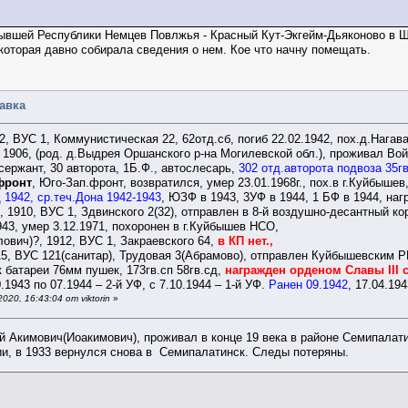
бывшей Республики Немцев Повлжья - Красный Кут-Экгейм-Дьяконово в Ше
которая давно собирала сведения о нем. Кое что начну помещать.
равка
2, ВУС 1, Коммунистическая 22, 62отд.сб, погиб 22.02.1942, пох.д.Нагав
1906, (род. д.Выдрея Оршанского р-на Могилевской обл.), проживал Войк
сержант, 30 авторота, 1Б.Ф., автослесарь,
302 отд.авторота подвоза 35г
фронт
, Юго-Зап.фронт, возвратился, умер 23.01.1968г., пох.в г.Куйбыш
 1942, ср.теч.Дона 1942-1943
, ЮЗФ в 1943, 3УФ в 1944, 1 БФ в 1944, на
 1910, ВУС 1, Здвинского 2(32), отправлен в 8-й воздушно-десантный кор
943, умер 3.12.1971, похоронен в г.Куйбышев НСО,
ович)?, 1912, ВУС 1, Закраевского 64,
в КП нет.,
5, ВУС 121(санитар), Трудовая 3(Абрамово), отправлен Куйбышевским РВ
к батареи 76мм пушек, 173гв.сп 58гв.сд,
награжден орденом Славы III с
.1943 по 07.1944 – 2-й УФ, с 7.10.1944 – 1-й УФ.
Ранен 09.1942
, 17.04.194
20, 16:43:04 от viktorin
»
 Акимович(Иоакимович), проживал в конце 19 века в районе Семипалати
ии, в 1933 вернулся снова в Семипалатинск. Следы потеряны.