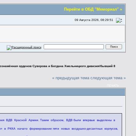
Перейти в ОБД "Мемориал" »
09 Августа 2026, 08:29:51
нознамённая орденов Суворова и Богдана Хмельницкого дивизия/бывший 8
« предыдущая тема
следующая тема »
ПЕЧАТЬ
ния ВДВ Красной Армии. Таким об­разом, ВДВ были впервые выделены в
» в РККА начато формирование пяти новых воздушно-десантных корпусов,