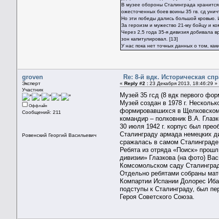
В музее обороны Сталинграда хранится ш
ожесточенных боев воины 35 гв. сд унич
Но эти победы дались большой кровью. 
За героизм и мужество 21-му бойцу и к
Через 2,5 года 35-я дивизия добивала в
зон капитулировал. [13]
У нас пока нет точных данных о том, к
groven
Re: 8-й вдк. Историческая сп
Эксперт
«
Reply #2 :
23 Декабря 2013, 18:46:29 »
Участник
Музей 35 гсд (8 вдк первого фо
Музей создан в 1978 г. Несколь
Оффлайн
формировавшихся в Щелковском р
Сообщений: 211
командир – полковник В.А. Глазк
30 июля 1942 г. корпус был прео
Сталинграду армада немецких див
Ровенский Георгий Васильевич
сражалась в самом Сталинграде
Ребята из отряда «Поиск» прошл
дивизии» Глазкова (на фото) Вас
Комсомольском саду Сталинград
Отдельно ребятами собраны матер
Компартии Испании Долорес Ибар
подступы к Сталинграду, был пе
Героя Советского Союза.