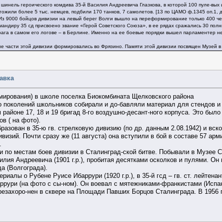
инель героического комдива 35-й Василия Андреевича Глазкова, в которой 100 пуле-вых и
тожили более 5 тыс. немцев, подбили 170 танков, 7 самолетов. [13 по ЦАМО ф.1345 оп.1, д.
Из 9000 бойцов дивизии на левый берег Волги вышло на переформирование только 400 че
омандиру 35 сд присвоено звание «Герой Советского Союза», в ее рядах сражались 30 пол
рага в самом его логове – в Берлине. Именно на ее боевые порядки вышел парламентер не
акие части этой дивизии формировались во Фрязино. Памяти этой дивизии посвящен Музей 
равка
рмирования) в школе поселка Биокомбината Щелковского района
ко поколений школьников собирали и до-бавляли материал для стендов и 
айоне 17, 18 и 19 бригад 8-го воздушно-десант-ного корпуса. Это был
ов ( на фото).
бразован в 35-ю гв. стрелковую дивизию (по др. данным 2.08.1942) и вск
изий. Почти сразу же (11 августа) она вступили в бой в составе 57 арм
.
и по местам боев дивизии в Сталинград-ской битве. Побывали в Музее 
илия Андреевича (1901 г.р.), пробитая десятками осколков и пулями. Он 
а (Волгограда).
иалы о Рубене Руисе Ибаррури (1920 г.р.), в 35-й гсд – гв. ст. лейтена
рури (на фото с сы-ном). Он воевал с мятежниками-франкистами (Испания
резахоро-нен в сквере на Площади Павших Борцов Сталинграда. В 1956 