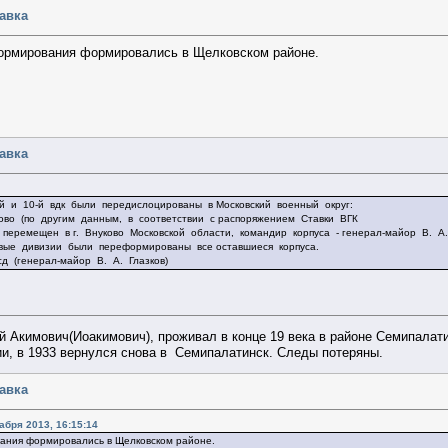
равка
 формирования формировались в Щелковском районе.
равка
 9-й и 10-й вдк были передислоцированы в Московский военный округ:
лково (по другим данным, в соответствии с распоряжением Ставки ВГК
 перемещен в г. Внуково Московской области, командир корпуса - генерал-майор В. А.
ковые дивизии были переформированы все оставшиеся корпуса.
сд (генерал-майор В. А. Глазков)
 Акимович(Иоакимович), проживал в конце 19 века в районе Семипалати
ии, в 1933 вернулся снова в Семипалатинск. Следы потеряны.
равка
абря 2013, 16:15:14
вания формировались в Щелковском районе.