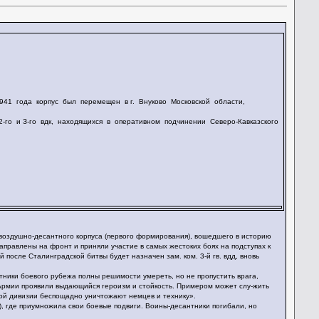
1941 года корпус был перемещен в г. Внуково Московской области,
го и З-го вдк, находящихся в оперативном подчинении Северо-Кавказского
о воздушно-десантного корпуса (первого формирования), вошедшего в историю
направлены на фронт и приняли участие в самых жестоких боях на подступах к
й после Сталинградской битвы будет назначен зам. ком. 3-й гв. вдд, вновь
итники боевого рубежа полны решимости умереть, но не пропустить врага,
й Армии проявили выдающийся героизм и стойкость. Примером может слу-жить
той дивизии беспощадно уничтожают немцев и технику».
), где приумножила свои боевые подвиги. Воины-десантники погибали, но