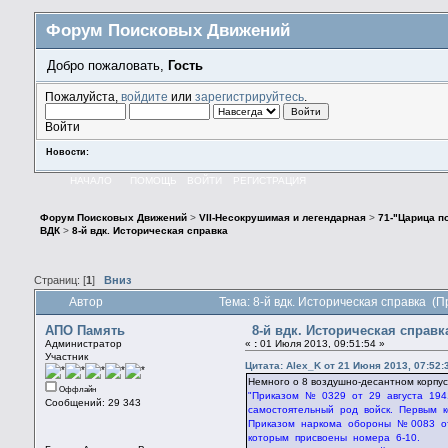
Форум Поисковых Движений
Добро пожаловать,
Гость
Пожалуйста,
войдите
или
зарегистрируйтесь
.
Войти
Новости:
НАЧАЛО
ПОМОЩЬ
ВОЙТИ
РЕГИСТРАЦИЯ
Форум Поисковых Движений
>
VII-Несокрушимая и легендарная
>
71-"Царица по
ВДК
>
8-й вдк. Историческая справка
Страниц: [
1
]
Вниз
Автор
Тема: 8-й вдк. Историческая справка (
АПО Память
8-й вдк. Историческая справк
Администратор
«
:
01 Июля 2013, 09:51:54 »
Участник
Цитата: Alex_K от 21 Июня 2013, 07:52:
Немного о 8 воздушно-десантном корпус
Оффлайн
"Приказом № 0329 от 29 августа 194
Сообщений: 29 343
самостоятельный род войск. Первым 
Приказом наркома обороны № 0083 от
которым присвоены номера 6-10.