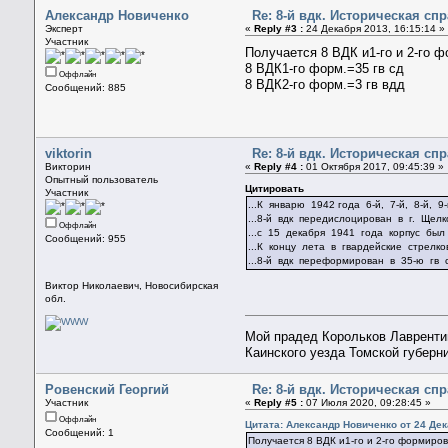
Александр Новиченко
Re: 8-й вдк. Историческая сп
Эксперт
«
Reply #3 :
24 Декабря 2013, 16:15:14 »
Участник
Получается 8 ВДК и1-го и 2-го
8 ВДК1-го форм.=35 гв сд
Оффлайн
8 ВДК2-го форм.=3 гв вдд
Сообщений: 885
viktorin
Re: 8-й вдк. Историческая сп
Викторин
«
Reply #4 :
01 Октября 2017, 09:45:39 »
Опытный пользователь
Цитировать
Участник
...К январю 1942 года 6-й, 7-й, 8-й,
...8-й вдк передислоцирован в г. Ще
Оффлайн
...с 15 декабря 1941 года корпус был
Сообщений: 955
...К концу лета в гвардейские стрел
...8-й вдк переформирован в 35-ю гв 
Виктор Николаевич, Новосибирская
обл.
Мой прадед Корольков Лаврентий
Каинского уезда Томской губерн
Ровенский Георгий
Re: 8-й вдк. Историческая сп
Участник
«
Reply #5 :
07 Июля 2020, 09:28:45 »
Оффлайн
Цитата: Александр Новиченко от 24 Дек
Сообщений: 1
Получается 8 ВДК и1-го и 2-го формиро