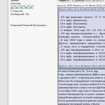
Эксперт
«
Reply #1 :
22 Декабря 2013, 08:18:01 »
Участник
Цитата: АПО Память от 01 Июля 2013, 0
Цитата: Alex_K от 21 Июня 2013, 07:52
Оффлайн
Сообщений: 211
...8-й вдк (командир корпуса - В. А.
- 17-я вдбр (Макаренко);
- 18-я вдбр (Герасимов);
Ровенский Георгий Васильевич
- 19-я вдбр (Котляров).
...К январю 1942 года 6-й, 7-й, 8-й,
...8-й вдк передислоцирован в г. Ще
командир корпуса - генерал-майор В.
...В мае 1942 года в связи со слож
фронта, сформировать гвардейские ст
...К концу лета в гвардейские стрел
...8-й вдк переформирован в 35-ю гв 
- 17-я вдбр переформирована в 100-й
- 18-я вдбр переформирована в 101-й
- 19-я вдбр переформирована в 102-й гв
Цитата: Alex_K от 25 Июня 2013, 08:15
Из книги Ровенского Гв, "З-я гв. вдд
8 вдк - первое формирование ВДВ в наше
С декабря 1941 г. в Щелковском районе
войны как 35-я гвардейская стрелковая 
Сталинграду (ком. генерал-майор В.А.Гла
сформированной снова в том же Щелков
4 сентября 1942 года газета «Красная З
никакое преимущество в танках, никако
гвардейская дивизия, которой командуе
После докомплектования дивизия сражал
удержали последний рубеж у Волги.