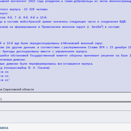
изывной контингент 1922 года рождения, а также добровольцы из числа военнослужащ
нтного корпуса - 10 328 человек
рнyто:
сов: 6-й, 7 -й, 8-й, 9-й и 10-й;
ода в составе войск Красной армии значились следующие части и соединения ВДВ:
1
 Глазков) на формировании в Приволжском военном округе (г. 3кгейм
) в составе:
 9-й и 10-й вдк были передислоцированы в Московский военный округ:
лково (по другим данным, в соответствии с распоряжением Ставки ВГК с 15 декабря 
в): бригады дислоцированы вместе с управлением корпуса.
вшейся обстановкой Государственный комитет обороны принимает решение на базе 2-
релковые дивизии.
ковые дивизии были переформированы все оставшиеся корпуса.
д (генерал-майор В. А. Глазков):
гв сп;
гв сп;
гв сп."
она Саратовской области
11
равка