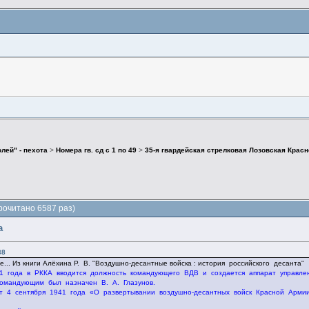
лей" - пехота
>
Номера гв. сд с 1 по 49
>
35-я гвардейская стрелковая Лозовская Крас
Прочитано 6587 раз)
а
38
е... Из книги Aлёхина Р. В. "Воздушно-десантные войска : история российского десанта"
1 года в РККА вводится должность командующего ВДВ и создается аппарат управле
командующим был назначен В. А. Глазунов.
 4 сентября 1941 года «О развертывании воздушно-десантных войск Красной Армии