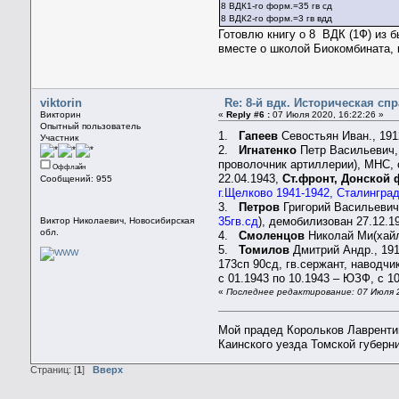
8 ВДК1-го форм.=35 гв сд
8 ВДК2-го форм.=3 гв вдд
Готовлю книгу о 8 ВДК (1Ф) из 
вместе о школой Биокомбината, 
viktorin
Re: 8-й вдк. Историческая сп
Викторин
«
Reply #6 :
07 Июля 2020, 16:22:26 »
Опытный пользователь
1.
Гапеев
Севостьян Иван., 191
Участник
2.
Игнатенко
Петр Васильевич, 
проволочник артиллерии), МНС, 
Оффлайн
22.04.1943,
Ст.фронт, Донской 
Сообщений: 955
г.Щелково 1941-1942, Сталинград
3.
Петров
Григорий Васильевич,
35гв.сд
), демобилизован 27.12.1
Виктор Николаевич, Новосибирская
обл.
4.
Смоленцов
Николай Ми(хайл
5.
Томилов
Дмитрий Андр., 191
173сп 90сд, гв.сержант, наводчи
с 01.1943 по 10.1943 – ЮЗФ, с 10
«
Последнее редактирование: 07 Июля 20
Мой прадед Корольков Лаврентий
Каинского уезда Томской губерн
Страниц: [
1
]
Вверх