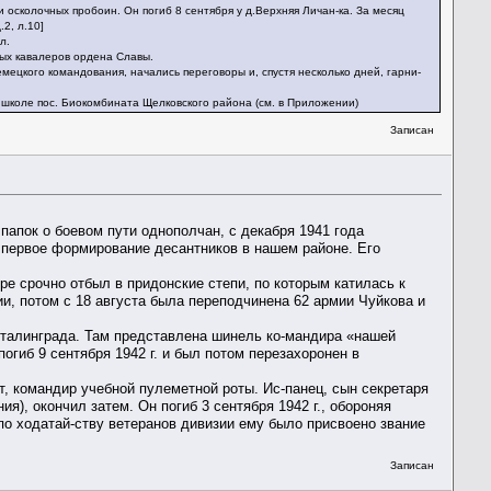
 осколочных пробоин. Он погиб 8 сентября у д.Верхняя Личан-ка. За месяц
2, л.10]
л.
ных кавалеров ордена Славы.
мецкого командования, начались переговоры и, спустя несколько дней, гарни-
в школе пос. Биокомбината Щелковского района (см. в Приложении)
Записан
папок о боевом пути однополчан, с декабря 1941 года
о первое формирование десантников в нашем районе. Его
оре срочно отбыл в придонские степи, по которым катилась к
ии, потом с 18 августа была переподчинена 62 армии Чуйкова и
Сталинграда. Там представлена шинель ко-мандира «нашей
погиб 9 сентября 1942 г. и был потом перезахоронен в
нт, командир учебной пулеметной роты. Ис-панец, сын секретаря
), окончил затем. Он погиб 3 сентября 1942 г., обороняя
по ходатай-ству ветеранов дивизии ему было присвоено звание
Записан