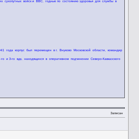
их сухопутных войск и ВВС, годные по состоянию здоровья для службы в
1941 года корпус был перемещен в г. Внуково Московской области, командир
го и З-го вдк, находящихся в оперативном подчинении Северо-Кавказского
Записан