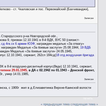
лково - ст. Чкаловская и пос. Первомайский (Бахчиванджи),
Записан
а Старорусского р-на Новгородской обл.,
ова 9, призван 12.10.1941 в 8-й ВДК, ВУС 50 (связист-
в.сд 4гв.ск 6 армии ЮЗФ,
награжден медалью «За отвагу»
ев, награжден Медалью «За боевые заслуги» 25.08.1944,
19 ВДБ
гражден Медалью «За боевые заслуги» 24.05.1945,
пус 12.10.1941, сержант, 262сп 184сд(
18 отд.воздушная бригада
К в 8-й воздушно-десантный корпус(8вдк) 12.10.1941, сержант,
тепени 29.01.1945,
в ДА с 02.1942 по 01.1943 – Донской фронт,
3г., умер 14.01.1985,
Записан
нска, с 1900г жил в д.Елизаветинка Верхне-Каинской волости
ПЕЧАТЬ
« предыдущая тема
следующая тема »