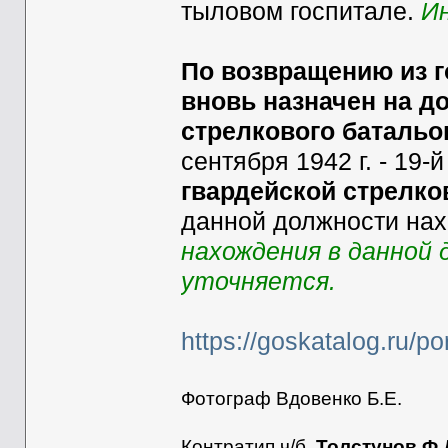
тыловом госпитале.
И
По возвращению из го
вновь назначен на д
стрелкового батальон
сентября 1942 г. - 19
гвардейской стрелко
данной должности нах
нахождения в данной
уточняется.
https://goskatalog.ru/p
Фотограф Вдовенко Б.Е.
Контратип ч/б.
Толстунов Ф.