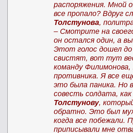
распоряжения. Мной о
все пропало? Вдруг с
Толстунова
, политр
– Смотрите на своего
он остался один, а вы
Этот голос дошел до
свистят, вот тут ве
команду Филимонова,
противника. Я все ещ
это была паника. Но 
совесть солдата, ка
Толстунову
, которы
обратно. Это был му
когда все побежали. 
приписывали мне отва