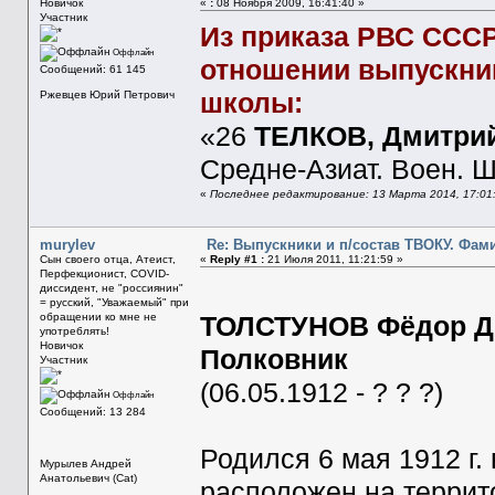
Новичок
«
:
08 Ноября 2009, 16:41:40 »
Участник
Из приказа РВС СССР 
Оффлайн
отношении выпускник
Сообщений: 61 145
школы:
Ржевцев Юрий Петрович
«26
ТЕЛКОВ, Дмитри
Средне-Азиат. Воен. 
«
Последнее редактирование: 13 Марта 2014, 17:01:
murylev
Re: Выпускники и п/состав ТВОКУ. Фами
Сын своего отца, Атеист,
«
Reply #1 :
21 Июля 2011, 11:21:59 »
Перфекционист, COVID-
диссидент, не "россиянин"
= русский, "Уважаемый" при
обращении ко мне не
ТОЛСТУНОВ Фёдор Д
употреблять!
Новичок
Полковник
Участник
(06.05.1912 - ? ? ?)
Оффлайн
Сообщений: 13 284
Родился 6 мая 1912 г. 
Мурылев Андрей
Анатольевич (Cat)
расположен на террит