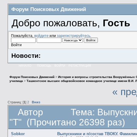
Форум Поисковых Движений
Добро пожаловать,
Гость
Пожалуйста,
войдите
или
зарегистрируйтесь
.
Войти
Новости:
НАЧАЛО
ПОМОЩЬ
ВОЙТИ
РЕГИСТРАЦИЯ
Форум Поисковых Движений
>
История и вопросы строительства Вооружённых 
училища
>
Ташкентское высшее общевойсковое командное училище имени В.И. Л
« пр
Страниц: [
1
]
2
Вниз
Автор
Тема: Выпускни
"Т" (Прочитано 26398 раз)
Sobkor
Выпускники и п/состав ТВОКУ. Фамилии