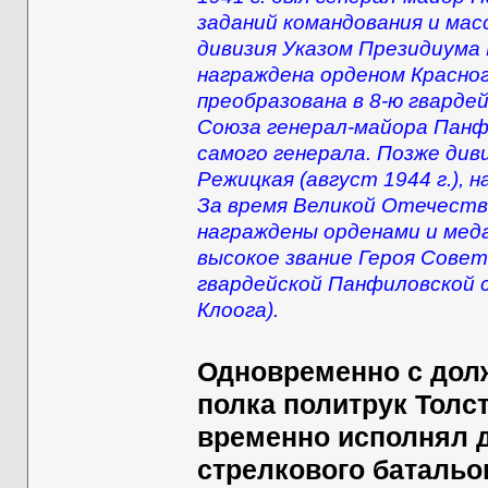
заданий командования и мас
дивизия Указом Президиума 
награждена орденом Красного
преобразована в 8-ю гварде
Союза генерал-майора Панфи
самого генерала. Позже див
Режицкая (август 1944 г.), 
За время Великой Отечеств
награждены орденами и мед
высокое звание Героя Совет
гвардейской Панфиловской с
Клоога).
Одновременно с дол
полка политрук Толст
временно исполнял д
стрелкового батальон