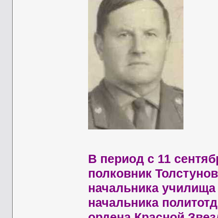
В период с 11 сентяб
полковник Толстунов
начальника училища 
начальника политотд
ордена Красной Зве