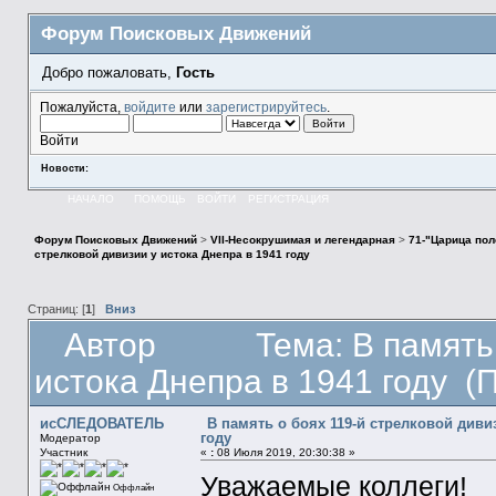
Форум Поисковых Движений
Добро пожаловать,
Гость
Пожалуйста,
войдите
или
зарегистрируйтесь
.
Войти
Новости:
НАЧАЛО
ПОМОЩЬ
ВОЙТИ
РЕГИСТРАЦИЯ
Форум Поисковых Движений
>
VII-Несокрушимая и легендарная
>
71-"Царица пол
стрелковой дивизии у истока Днепра в 1941 году
Страниц: [
1
]
Вниз
Автор
Тема: В память
истока Днепра в 1941 году (
исСЛЕДОВАТЕЛЬ
В память о боях 119-й стрелковой диви
году
Модератор
Участник
«
:
08 Июля 2019, 20:30:38 »
Уважаемые коллеги!
Оффлайн