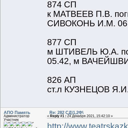
874 СП
к МАТВЕЕВ П.В. по
СИВОКОНЬ И.М. 06
877 СП
м ШТИВЕЛЬ Ю.А. по
05.42, м ВАЧЕЙШВИ
826 АП
ст.л КУЗНЕЦОВ Я.И.
АПО Память
Re: 282 СД\1,2Ф\
Администратор
«
Reply #1 :
24 Декабря 2021, 15:42:10 »
Участник
http://www.teatrska