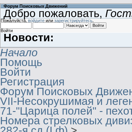
Форум Поисковых Движений
Добро пожаловать,
Гост
Пожалуйста,
войдите
или
зарегистрируйтесь
.
Войти
Новости:
Начало
Помощь
Войти
Регистрация
Форум Поисковых Движе
VII-Несокрушимая и леге
71-"Царица полей" - пехо
Номера стрелковых дивиз
282-я сд (I ф)
>