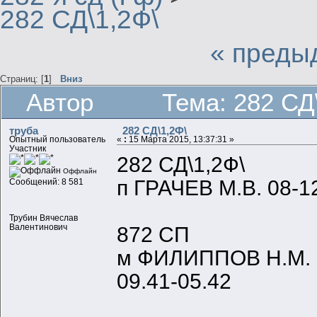
282 СД\1,2Ф\
« преды
Страниц: [
1
]
Вниз
Автор
Тема: 282 СД
труба
282 СД\1,2Ф\
Опытный пользователь
«
:
15 Марта 2015, 13:37:31 »
Участник
282 СД\1,2Ф\
Оффлайн
п ГРАЧЕВ М.В. 08-1
Сообщений: 8 581
Трубин Вячеслав
Валентинович
872 СП
м ФИЛИППОВ Н.М. п
09.41-05.42