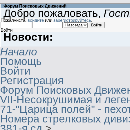
Форум Поисковых Движений
Добро пожаловать,
Гост
Пожалуйста,
войдите
или
зарегистрируйтесь
.
Войти
Новости:
Начало
Помощь
Войти
Регистрация
Форум Поисковых Движе
VII-Несокрушимая и леге
71-"Царица полей" - пехо
Номера стрелковых дивиз
381-я сд
>