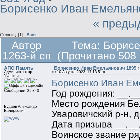
Борисенко Иван Емельяно
« преды
Страниц: [
1
]
Вниз
Автор
Тема: Борисе
1263-й сп (Прочитано 508 
АПО Память
Борисенко Иван Емельянович 1895 гр
Администратор
«
:
10 Августа 2023, 17:13:51 »
Участник
Борисенко Иван Ем
Оффлайн
Год рождения: __._
Сообщений: 29 343
Место рождения Бел
Будаев Александр
Валерьевич
Уваровичский р-н, д
Дата призыва __.__
Воинское звание ря