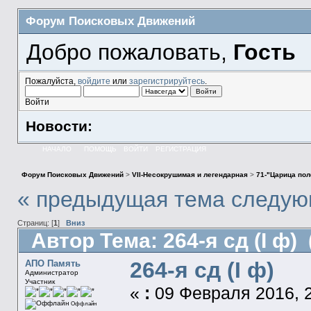
Форум Поисковых Движений
Добро пожаловать,
Гость
Пожалуйста,
войдите
или
зарегистрируйтесь
.
Войти
Новости:
НАЧАЛО
ПОМОЩЬ
ВОЙТИ
РЕГИСТРАЦИЯ
Форум Поисковых Движений
>
VII-Несокрушимая и легендарная
>
71-"Царица пол
« предыдущая тема
следую
Страниц: [
1
]
Вниз
Автор
Тема: 264-я сд (I ф)
264-я сд (I ф)
АПО Память
Администратор
Участник
«
:
09 Февраля 2016, 2
Оффлайн