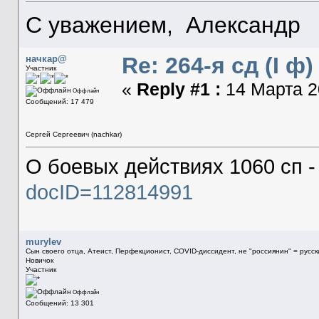
С уважением, Александр
Re: 264-я сд (I ф)
начкар@
Участник
«
Reply #1 :
14 Марта 20
Оффлайн
Сообщений: 17 479
Сергей Сергеевич (nachkar)
О боевых действиях 1060 сп 
docID=112814991
murylev
Сын своего отца, Атеист, Перфекционист, COVID-диссидент, не "россиянин" = русс
Новичок
Участник
Оффлайн
Сообщений: 13 301