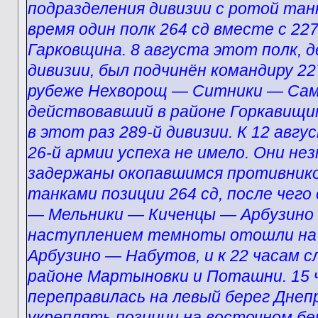
подразделения дивизии с ротой тан
время один полк 264 сд вместе с 22
Гарковщина. 8 августа этот полк,
дивизии, был подчинён командиру 227
рубеже Нехворощ — Ситники — Самор
действовавший в районе Горкавищи
в этот раз 289-й дивизии. К 12 авг
26-й армии успеха не имело. Они не
задержаны окопавшимся противнико
танками позиции 264 сд, после чего
— Мельники — Киченцы — Арбузино —
наступлением темноты отошли на
Арбузино — Набутов, и к 22 часам с
районе Мартыновки и Поташни. 15 чис
переправилась на левый берег Днепр
укреплять позиции на восточном бе