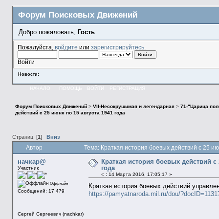
Форум Поисковых Движений
Добро пожаловать,
Гость
Пожалуйста,
войдите
или
зарегистрируйтесь
.
Войти
Новости:
НАЧАЛО
ПОМОЩЬ
ВОЙТИ
РЕГИСТРАЦИЯ
Форум Поисковых Движений
>
VII-Несокрушимая и легендарная
>
71-"Царица пол
действий с 25 июня по 15 августа 1941 года
Страниц: [
1
]
Вниз
Автор
Тема: Краткая история боевых действий с 25 ию
начкар@
Краткая история боевых действий с 
года
Участник
«
:
14 Марта 2016, 17:05:17 »
Оффлайн
Краткая история боевых действий управлени
Сообщений: 17 479
https://pamyatnaroda.mil.ru/dou/?docID=113
Сергей Сергеевич (nachkar)