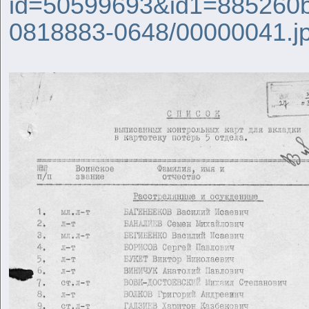
id=50599693&id1=885260b
0818883-0648/00000041.j