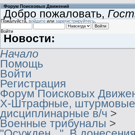
Форум Поисковых Движений
Добро пожаловать,
Гост
Пожалуйста,
войдите
или
зарегистрируйтесь
.
Войти
Новости:
Начало
Помощь
Войти
Регистрация
Форум Поисковых Движе
X-Штрафные, штурмовые
дисциплинарные в/ч
>
Военные трибуналы
>
"Осужден...". В донесения