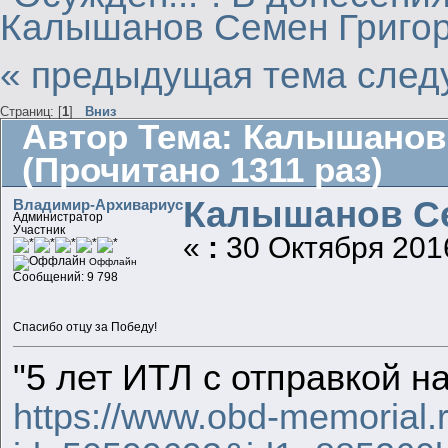
Калышанов Семен Григо
« предыдущая тема
след
Страниц: [
1
]
Вниз
Автор
Тема: Калышанов
(Прочитано 1311 раз)
Калышанов Се
Владимир-Архивариус
Администратор
Участник
«
:
30 Октября 2016
Оффлайн
Сообщений: 9 798
Спасибо отцу за Победу!
"5 лет ИТЛ с отправкой н
https://www.obd-memorial.