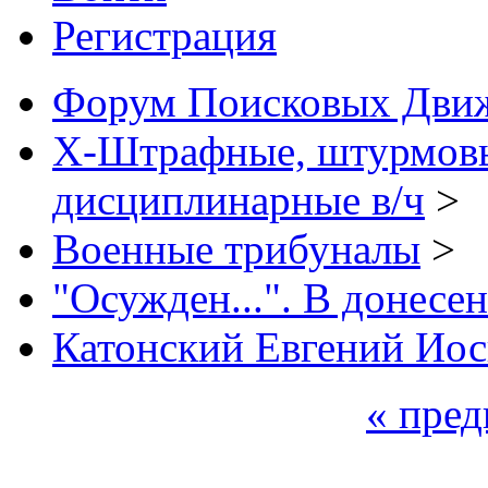
Регистрация
Форум Поисковых Дви
X-Штрафные, штурмовы
дисциплинарные в/ч
>
Военные трибуналы
>
"Осужден...". В донесен
Катонский Евгений Ио
« пре