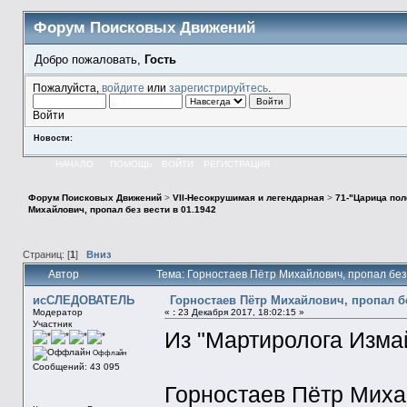
Форум Поисковых Движений
Добро пожаловать,
Гость
Пожалуйста,
войдите
или
зарегистрируйтесь
.
Войти
Новости:
НАЧАЛО
ПОМОЩЬ
ВОЙТИ
РЕГИСТРАЦИЯ
Форум Поисковых Движений
>
VII-Несокрушимая и легендарная
>
71-"Царица пол
Михайлович, пропал без вести в 01.1942
Страниц: [
1
]
Вниз
Автор
Тема: Горностаев Пётр Михайлович, пропал без
исСЛЕДОВАТЕЛЬ
Горностаев Пётр Михайлович, пропал бе
Модератор
«
:
23 Декабря 2017, 18:02:15 »
Участник
Из "Мартиролога Измай
Оффлайн
Сообщений: 43 095
Горностаев Пётр Мих