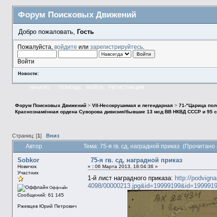
Форум Поисковых Движений
Добро пожаловать,
Гость
Пожалуйста,
войдите
или
зарегистрируйтесь
.
Войти
Новости:
НАЧАЛО
ПОМОЩЬ
ВОЙТИ
РЕГИСТРАЦИЯ
Форум Поисковых Движений
>
VII-Несокрушимая и легендарная
>
71-"Царица пол
Краснознамённая ордена Суворова дивизия/бывшие 13 мсд ВВ НКВД СССР и 95 сд 
Страниц: [
1
]
Вниз
Автор
Тема: 75-я гв. сд, наградной приказ (Прочитано
Sobkor
75-я гв. сд, наградной приказ
Новичок
«
:
06 Марта 2013, 18:04:36 »
Участник
1-й лист наградного приказа:
http://podvign
4098/00000213.jpg&id=19999199&id=199991
Оффлайн
Сообщений: 61 145
Ржевцев Юрий Петрович