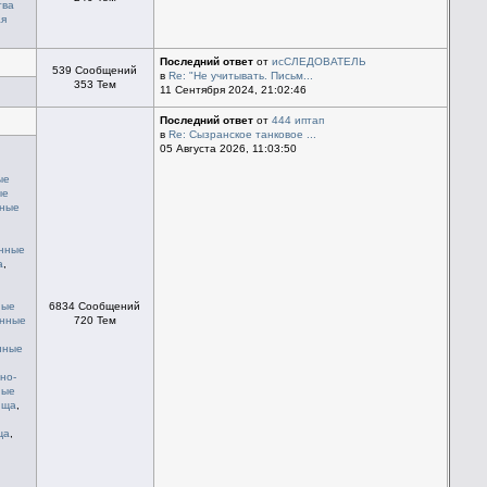
тва
ая
Последний ответ
от
исСЛЕДОВАТЕЛЬ
539 Сообщений
в
Re: "Не учитывать. Письм...
353 Тем
11 Сентября 2024, 21:02:46
Последний ответ
от
444 иптап
в
Re: Сызранское танковое ...
05 Августа 2026, 11:03:50
ые
ые
нные
енные
а
,
ные
6834 Сообщений
енные
720 Тем
нные
но-
ные
ища
,
ща
,