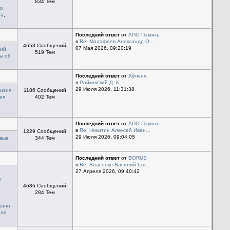
834 Тем
по
та
,
Последний ответ
от
АПО Память
в
Re: Малафеев Александр О...
4653 Сообщений
07 Мая 2026, 09:20:19
кий
519 Тем
ы об
Последний ответ
от
Aўгiння
в
Райковский Д. К.
29 Июля 2026, 11:31:38
визия
1186 Сообщений
ия
402 Тем
Последний ответ
от
АПО Память
в
Re: Никитин Алексей Иван...
1229 Сообщений
29 Июля 2026, 09:04:05
овые
344 Тем
Последний ответ
от
BORUS
в
Re: Власенко Василий Гав...
27 Апреля 2026, 09:40:42
я
4686 Сообщений
284 Тем
ушно-
ная