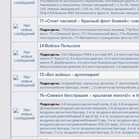
05ц-Авиачасти центрального подчинения
,
05и-Авиация других с
Авиакорпуса и авиагруппы
,
Номера авиадивизий с 1 по 49
,
Номер
149
,
Номера авиадивизий с 200 по 249
,
Номера авиадивизий с 2
05ф-3 ВА/бывшие ВВС Калининского фронта
,
Запасные авиацио
77-«Стоит часовой – Красный флот боевой»: сов
Подразделы
:
770-Поиск в отношении военных моряков
,
77ф-Вое
флот
,
77с-Северный флот
,
77т-Тихоокеанский флот
,
77м-Формиро
иностранных флотах
,
77э-Материалы о гражданских флотах СС
14-Войско Польское
Подразделы
:
15о-Офицеры РККА в составе ВП
,
1-я пехотная Кр
имени Р. Траугутта
,
5-я пехотная дивизия
,
10-я пехотная дивизия
имени Я. Домбровского
,
4-я пехотная Померанская Краснознамё
Краснознамённая дивизия
,
8-я пехотная дивизия
,
1-я кавалерийс
72-«Бог войны» - артиллерия!
Подразделы
:
2к-Армейские, корпусные артполки
,
2 -Артиллерийс
артиллерийские бригады, полки...
,
2з-Зенитно-артиллерийские 
76-«Символ бесстрашия – крылатая пехота!»: в 
Подразделы
:
4-й воздушно-десантный корпус (I ф)
,
4-й воздушно-
Днепровская воздушно-десантная операция
,
2-й воздушно-десан
воздушно десантная бригада
,
1-я гв. воздушно-десантная дивизи
десантная дивизия/бывший 8 вдк (II ф)
,
4-я гв. воздушно-десантн
воздушно-десантная дивизия/бывший 6 вдк
,
7-я гв. воздушно-де
воздушно-десантная дивизия/бывшие 204,211 вдбр
,
10-я гв. во
десантная бригада
,
3-я гв. воздушно-десантная бригада
,
4-я гв.
бригада
,
7-я гв. воздушно-десантная бригада
,
11-я гв. воздушно