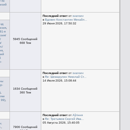
 по
визий
Последний ответ
от
svansev
в
Вдовин Константин Михайл...
29 Июня 2026, 17:50:32
 кд
изия
,
81-я
изия/
/
5945 Сообщений
/
668 Тем
с/
ия
,
ший
й
о-
Последний ответ
от
svansev
в
Re: Шемарулин Николай Ст...
14 Июля 2026, 15:08:44
ны
р-
1634 Сообщений
)
,
360 Тем
олки
 99)
,
Последний ответ
от
Aўгiння
в
Re: Третьяков Сергей Ива...
05 Августа 2026, 15:40:05
ы,
.
,
7906 Сообщений