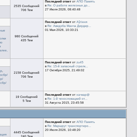
Последний ответ
от
АПО Память
в
Re: О работе железных до...
2535 Сообщений
27 Июля 2026, 08:40:48
706 Тем
Последний ответ
от
Aўгiння
в
Re: Авидзба Манча Дирдир...
01 Мая 2026, 10:33:21
ные
980 Сообщений
олки
435 Тем
по
и
алее,
Последний ответ
от
zu45
в
Re: 15-й запасный стрелк...
17 Октября 2025, 21:49:02
бр
,
2158 Сообщений
 зсбр/
706 Тем
бр/
зсбр/
Последний ответ
от
начкар@
19 Сообщений
в
Re: 1-й чехословацкий от...
5 Тем
31 Августа 2015, 23:45:58
Последний ответ
от
АПО Память
в
Re: Маршрут транспортиро...
20 Июля 2026, 10:48:20
4445 Сообщений
ация
240 Тем