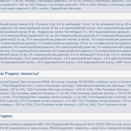
визий с 1 по 49
,
Номера стрелковых дивизий с 50 по 99
,
Номера стрелковых дивизий с 100
х дивизий с 200 по 249
,
Номера стрелковых дивизий с 250 по 299
,
Номера стрелковых ди
трелковых дивизий с 400 и далее
,
Гвардейские бригады
йский корпус имени И.В. Сталина (I ф)
,
6-й гв. кк/бывший 7-й кк
,
7-й гв. кк/бывший 8-й кк
,
45-я
 дивизия
,
6-й кавалерийский корпус (II ф)
,
4-й кавалерийский корпус
,
34-я кавалерийская див
валерийский корпус (II ф)
,
-Подвижная группа Чанчибадзе П.Г.
,
80-я кавалерийская дивизия
,
,
83-я кавалерийская дивизия/13 гв. кд
,
84-я кавалерийская дивизия
,
87-я кавалерийская див
дивизия/12 гв. кд
,
72-я кавалерийская дивизия/ переф. в омсбр
,
73-я кавалерийская дивизия
-я кавалерийская дивизия
,
77-я кавалерийская дивизия
,
5-й гв. кк
,
4-я кавалерийская дивизия
 дивизия
,
30-я кавалерийская дивизия
,
33-я кавалерийская дивизия
,
1-й кавалерийский корпу
ивизия
,
42-я кавалерийская дивизия
,
44-я кавалерийская дивизия
,
51-я кавалерийская дивиз
йский корпус (II ф)
,
38-я кавалерийская дивизия
,
3-й гв. кк/бывший 5-й кк (I ф)
,
4-й гв. кк/быв
ерийский корпус
,
11-й кавалерийский корпус
,
12-й кавалерийский корпус
,
13-й кавалерийски
6-й кавалерийский корпус
,
18-й кавалерийский корпус
,
19-й кавалерийский корпус
,
КМГ/ конн
 за Родину танкисты!
расной Армии
,
Бронетехника РККА
,
Военные училища АБТВ РККА, учебные части и полиго
,
73бр-Гвардейские мех. и мотострелковые бригады
,
73бр-Механизированные бригады
,
73б
мера с 50 по 99)
,
73бр-Танковые бригады (номера с 100 по 149)
,
73бр-Танковые бригады
далее)
,
73д-Танковые дивизии (номера с 1 по 49)
,
73д-Танковые дивизии (номера с 50 по 99
е полки
,
73тп-Гвардейские танковые полки (номера с 1 по 49)
,
73тп-Гвардейские танковые п
100 и далее)
,
73тп-Танковые полки (номера с 1 по 49)
,
73тп-Танковые полки (номера с 50 по
 (номера с 150 по 199)
,
73тп-Танковые полки (номера с 200 по 249)
,
73тп-Танковые полки
Родину
оенно-учебные заведения ВВС
,
05г-Гражданский Воздушный Флот СССР
,
05б-Состав, штат
05з-В/ч авиаремонта, авиасклады
,
05в-Вооружение: самолеты, аэростаты. Авиакатастрофы