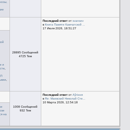
нозы,
кие
Последний ответ
от
svansev
в
Книга Памяти Камчатской ...
17 Июля 2026, 18:51:27
кой
28895 Сообщений
4725 Тем
и и
сти
,
КП
мыкии
,
Последний ответ
от
Aўгiння
в
Re: Маевский Николай Сте...
10 Марта 2026, 12:54:18
ии
1008 Сообщений
ски
932 Тем
ся на