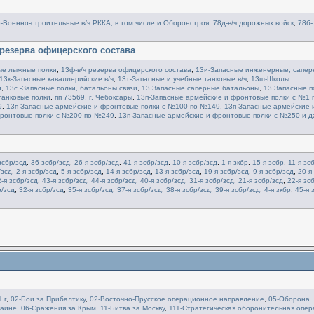
-Военно-строительные в/ч РККА, в том числе и Оборонстроя
,
78д-в/ч дорожных войск
,
78б-
 резерва офицерского состава
ые лыжные полки
,
13ф-в/ч резерва офицерского состава
,
13и-Запасные инженерные, сапер
13к-Запасные каваллерийские в/ч
,
13т-Запасные и учебные танковые в/ч
,
13ш-Школы
и
,
13с -Запасные полки, батальоны связи
,
13 Запасные саперные батальоны
,
13 Запасные п
танковые полки
,
пп 73569, г. Чебоксары
,
13п-Запасные армейские и фронтовые полки с №1 
9
,
13п-Запасные армейские и фронтовые полки с №100 по №149
,
13п-Запасные армейские 
фронтовые полки с №200 по №249
,
13п-Запасные армейские и фронтовые полки с №250 и д
зсбр/зсд
,
36 зсбр/зсд
,
26-я зсбр/зсд
,
41-я зсбр/зсд
,
10-я зсбр/зсд
,
1-я зкбр
,
15-я зсбр
,
11-я зс
/зсд
,
2-я зсбр/зсд
,
5-я зсбр/зсд
,
14-я зсбр/зсд
,
13-я зсбр/зсд
,
19-я зсбр/зсд
,
9-я зсбр/зсд
,
20-я
-я зсбр/зсд
,
43-я зсбр/зсд
,
44-я зсбр/зсд
,
40-я зсбр/зсд
,
31-я зсбр/зсд
,
21-я зсбр/зсд
,
22-я зс
р/зсд
,
32-я зсбр/зсд
,
35-я зсбр/зсд
,
37-я зсбр/зсд
,
38-я зсбр/зсд
,
39-я зсбр/зсд
,
4-я зкбр
,
45-я 
 г
,
02-Бои за Прибалтику
,
02-Восточно-Прусское операционное направление
,
05-Оборона
раине
,
06-Сражения за Крым
,
11-Битва за Москву
,
111-Стратегическая оборонительная опер