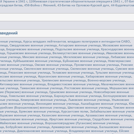
 Украине в 1941 г
,
116Киевская стратегическая оборонительная операция в 1941 г.
,
07-Би
градская битва
,
458-Война с Японией
,
43-Битва на Орловско-Курской дуге
,
44-Будапештск
заведений
енные училища
,
Курсы младших лейтенантов, младших политруков и интендантов САВО
,
илища
,
Свердловские военные училища
,
Ахтырские военные училища
,
Московские военные
ища
,
Бердичевские военные училища
,
Подольские военные училища
,
Краснодарские военн
ища
,
Горьковские военные училища
,
Великоустюгские военные училища
,
Ивановские военн
енные училища
,
Минские военные училища
,
Могилевские военные училища
,
Либавские вое
училища
,
Куйбышевские военные училища
,
Буйнакские военные училища
,
Новочеркасские
ские военные училища
,
Омские военные училища
,
Пуховичские военные училища
,
Рижские
оенные училища
,
Смоленские военные училища
,
Скопинские военные училища
,
Сумские во
лища
,
Рязанские военные училища
,
Телавские военные училища
,
Тульские военные училищ
исские военные училища
,
Фрунзенские военные училища
,
Хабаровские военные училища
,
ельсские военные училища
,
Урюпинские военные училища
,
Военно-морские училища
,
Житомирские военные училища
,
Владивостокские военные училища
,
Махачкалинские воен
ные училища
,
Таманские военные училища
,
Ростовские военные училища
,
Моршанские во
ие (Пермские) военные училища
,
Гурьевские военные училища
,
Новосибирские военные
илища
,
Гомельские военные училища
,
Барнаульские военные училища
,
Белоцерковские вое
нные училища
,
Кемеровские военные училища
,
Львовские военные училища
,
Ульяновcкие
ьские военные училища
,
Винницкие военные училища
,
Ашхабадские военные училища
,
Юж
сурийские (Ворошиловские) военные училища
,
Шкотовские военные училища
,
Томские воен
ные училища
,
Брянские военные училища
,
Курсантские полки
,
Забайкальские военные учил
бцовские военные училища
,
Казанские военные училища
,
Арзамасские военные училища
,
Камышловские военные училища
,
Иркутские военные училища
,
Сердобские военные учили
Майкопские военные училища
,
Ворошиловградские (Луганские) военные училища
,
ища
,
Бобруйские военные училища
,
Армавирские военные училища
,
Балашовские военные
е училища
,
Давлекановские военные училища
,
Владимирские военные училища
,
Ейские