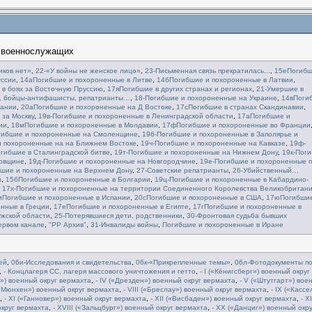
и военнослужащих
иков нет»
,
22-«У войны не женское лицо»
,
23-Письменная связь прекратилась...
,
15еПогибш
уссии
,
14аПогибшие и похороненные в Литве
,
14бПогибшие и похороненные в Латвии
,
 в боях за Восточную Пруссию
,
17яПогибшие в других странах и регионах
,
21-Умершие в
и, бойцы-антифашисты, репатрианты…
,
18-Погибшие и похороненные на Украине
,
14вПоги
мании
,
20аПогибшие и похороненные на Д Востоке
,
17сПогибшие в странах Скандинавии
,
 за Москву
,
19в-Погибшие и похороненные в Ленинградской области
,
17аПогибшие и
ии
,
18мПогибшие и похороненные в Молдавии
,
17фПогибшие и похороненные во Франции
гибшие и похороненные на Смоленщине
,
19б-Погибшие и похороненные в Заполярье и
 похороненные на на Ближнем Востоке
,
19ч-Погибшие и похороненные на Кавказе
,
19ф-
огибшие в Сталинградской битве
,
19т-Погибшие и похороненные на Нижнем Дону
,
19к-Пог
ковщине
,
19д-Погибшие и похороненные на Новгородчине
,
19е-Погибшие и похороненные 
бшие и похороненные на Верхнем Дону
,
27-Советские репатрианты
,
26-Убийственный…
и
,
15бПогибшие и похороненные в Болгарии
,
19ц-Погибшие и похороненные в Кабардино-
,
17х-Погибшие и похороненные на территории Соединенного Королевства Великобритани
иПогибшие и похороненные в Испании
,
20сПогибшие и похороненные в США
,
17юПогибшие
нные в Греции
,
17еПогибшие и похороненные в Египте
,
17гПогибшие и похороненные в
ужской области
,
25-Потерявшиеся дети, родственники
,
30-Фронтовая судьба бывших
ервом канале
,
"РР Архив"
,
31-Инвалиды войны
,
Погибшие и похороненные в Иране
ей
,
06и-Исследования и свидетельства
,
06к-«Прикрепленные темы»
,
06л-Фотодокументы п
,
- Концлагеря СС, лагеря массового уничтожения и гетто
,
- I («Кёнигсберг») военный округ
ин») военный округ вермахта
,
- IV («Дрезден») военный округ вермахта
,
- V («Штутгарт») вое
 («Мюнхен») военный округ вермахта
,
- VIII («Бреслау») военный округ вермахта
,
- IX («Кассе
,
- XI («Ганновер») военный округ вермахта
,
- XII («Висбаден») военный округ вермахта
,
- XI
округ вермахта
,
- XVIII («Зальцбург») военный округ вермахта
,
- XX («Данциг») военный окру