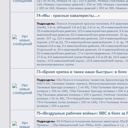
сд с 50 по 99
,
Номера гв. сд с 100 и далее
,
Номера стрелковых ди
149
,
Номера стрелковых дивизий с 150 по 199
,
Номера стрелковы
с 300 по 349
,
Номера стрелковых дивизий с 350 по 399
,
Номера с
74-«Мы - красные кавалеристы…»
Подразделы
:
Поиск в отношении красных конников
,
6-й кавалери
(ЗапФ)
,
1-й гв. кк/бывший 2-й кк (I ф)
,
2-й гв. кк
,
25-я кавалерийская
23-я кавалерийская дивизия
,
115-я кавалерийская дивизия
,
5-й ка
кавалерийская дивизия
,
82-я кавалерийская дивизия/укомп. 24 кд
укомп. 327 сд
,
110-я кавалерийская дивизия
,
116-я кавалерийская 
переим. в 55 кд (II)
,
75-я кавалерийская дивизия/укомп. 2 гв. кд
,
76
бывшая 210-я мд
,
9-я кавалерийская дивизия
,
29-я кавалерийская
Отдельный кк
,
40-я кавалерийская дивизия
,
41-я кавалерийская д
52-я кавалерийская дивизия
,
17-я горная кавдивизия
,
2-й кавалери
17-й кк
,
9-й кавалерийский корпус/бывший 2-й кк (III ф)
,
10-й кавал
корпус
,
14-й кавалерийский корпус
,
15-й кавалерийский корпус
,
1
механизированные группы
73-«Броня крепка и танки наши быстры»: в боях
Подразделы
:
03а-Поиск в отношении танкистов
,
Бронепоезда К
ГАБТУ КА
,
Танковые Армии, корпуса
,
Механизированные корпуса
Танковые бригады (номера с 1 по 49)
,
73бр-Танковые бригады (но
(номера с 150 по 199)
,
73бр-Танковые бригады (номера с 200 и 
73д-Танковые дивизии (номера с 100 и далее)
,
Учебные танковы
(номера с 50 по 99)
,
73тп-Гвардейские танковые полки (номера с 
73тп-Танковые полки (номера с 100 по 149)
,
73тп-Танковые полки
(номера с 250 и далее)
75-«Воздушные рабочие войны»: ВВС в боях за 
Подразделы
:
05-0-Поиск в отношении военных авиаторов
,
05у-В
Приказы...
,
05р-Авиационный тыл: РАБы, БАО, авиабазы и т.д.
,