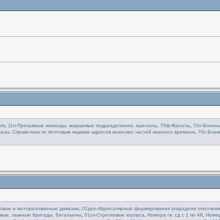
пп
,
11п-Призывные команды, маршевые подразделения, эшелоны
,
70ф-Фронты
,
70х-Военн
базы
,
Справочник по почтовым ящикам адресов воинских частей мирного времени
,
70с-Боев
овые и моторизованные дивизии
,
01дно-Иррегулярные формирования (народное ополчени
овые, лыжные бригады, батальоны
,
01ск-Стрелковые корпуса
,
Номера гв. сд с 1 по 49
,
Номер