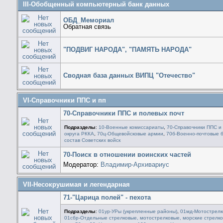
III-Обобщенный компьютерный банк данных
ОБД_Мемориал
Обратная связь
"ПОДВИГ НАРОДА", "ПАМЯТЬ НАРОДА"
Сводная база данных ВИПЦ "Отечество"
VI-Справочники ППС и пп
70-Справочники ППС и полевых почт
Подразделы
:
10-Военные комиссариаты
,
70-Справочники ППС и 
округа РККА
,
70ц-Общевойсковые армии
,
70б-Военно-почтовые 
состав Советских войск
70-Поиск в отношении воинских частей
Модератор:
Владимир-Архивариус
VII-Несокрушимая и легендарная
71-"Царица полей" - пехота
Подразделы
:
01ур-УРы (укрепленные районы)
,
01мд-Мотострелк
01сбр-Отдельные стрелковые, мотострелковые, морские стрелк