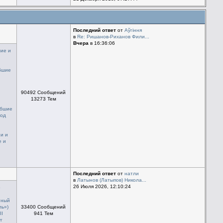
Последний ответ
от
Aўгiння
в
Re: Ришанов-Риханов Фили...
Вчера
в 16:36:06
ие и
бшие
,
90492 Сообщений
13273 Тем
ибшие
под
и и
 и
Последний ответ
от
натли
в
Латынов (Латыпов) Никола...
26 Июля 2026, 12:10:24
о
нный
ль»)
33400 Сообщений
II
941 Тем
г