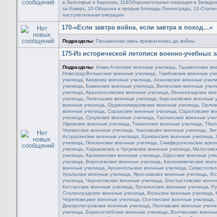
в Заполярье и Карелии
,
116Оборонительная операция в Западной
за Кавказ
,
10-Оборона и прорыв блокады Ленинграда
,
12-Сталин
наступательная операция
170-«Если завтра война, если завтра в поход…»
Подразделы
:
Письменная связь прекратилась до войны
175-Из исторической летописи военно-учебных 
Подразделы
:
Алма-Атинские военные училища
,
Ташкентские во
Новоград-Волынские военные училища
,
Тамбовские военные уч
училища
,
Киевские военные училища
,
Асиновские военные учил
училища
,
Бакинские военные училища
,
Виленские военные учил
училища
,
Краснохолмские военные училища
,
Ленинградские во
училища
,
Лепельские военные училища
,
Кирсановские военные 
военные училища
,
Орджоникидзевские военные училища
,
Орлов
военные училища
,
Саранские военные училища
,
Саратовские в
училища
,
Сухумские военные училища
,
Таллинские военные учи
Уфимские военные училища
,
Тюменские военные училища
,
Тбил
Черкасские военные училища
,
Чкаловские военные училища
,
Энг
Астраханские военные училища
,
Ереванские военные училища
,
училища
,
Пензенские военные училища
,
Симферопольские воен
училища
,
Харьковские и Чугуевские военные училища
,
Молотовск
училища
,
Калининские военные училища
,
Одесские военные уч
училища
,
Воронежские военные училища
,
Калинковические вое
военные училища
,
Архангельские военные училища
,
Севастопол
Уральские военные училища
,
Ярославские военные училища
,
Ус
училища
,
Черниговские военные училища
,
Златоустовские воен
Котласские военные училища
,
Грозненские военные училища
,
Ру
Сталинградские военные училища
,
Вольские военные училища
,
Череповецкие военные училища
,
Осетинские военные училища
,
Днепропетровские военные училища
,
Полтавские военные учил
училища
,
Борисоглебские военные училища
,
Волчанские военны