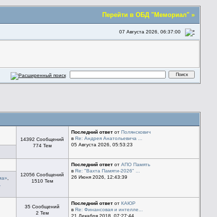
Перейти в ОБД "Мемориал" »
07 Августа 2026, 06:37:00
Последний ответ
от
Полянскович
в
Re: Андрея Анатольевича ...
14392 Сообщений
05 Августа 2026, 05:53:23
774 Тем
Последний ответ
от
АПО Память
в
Re: "Вахта Памяти-2026" ...
12056 Сообщений
26 Июня 2026, 12:43:39
ма»
,
1510 Тем
.
Последний ответ
от
КАЮР
35 Сообщений
в
Re: Финансовая и интелле...
2 Тем
21 Декабря 2018, 07:27:44