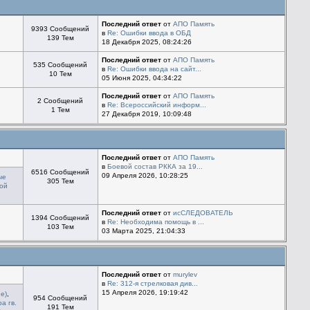
Последний ответ
от
АПО Память
9393 Сообщений
в
Re: Ошибки ввода в ОБД
139 Тем
18 Декабря 2025, 08:24:26
Последний ответ
от
АПО Память
535 Сообщений
в
Re: Ошибки ввода на сайт...
10 Тем
05 Июня 2025, 04:34:22
Последний ответ
от
АПО Память
2 Сообщений
в
Re: Всероссийский информ...
1 Тем
27 Декабря 2019, 10:09:48
Последний ответ
от
АПО Память
в
Боевой состав РККА за 19...
6516 Сообщений
09 Апреля 2026, 10:28:25
ые
305 Тем
ой
Последний ответ
от
исСЛЕДОВАТЕЛЬ
1394 Сообщений
в
Re: Необходима помощь в ...
103 Тем
03 Марта 2025, 21:04:33
Последний ответ
от
murylev
в
Re: 312-я стрелковая див...
15 Апреля 2026, 19:19:42
е)
,
954 Сообщений
а гв.
191 Тем