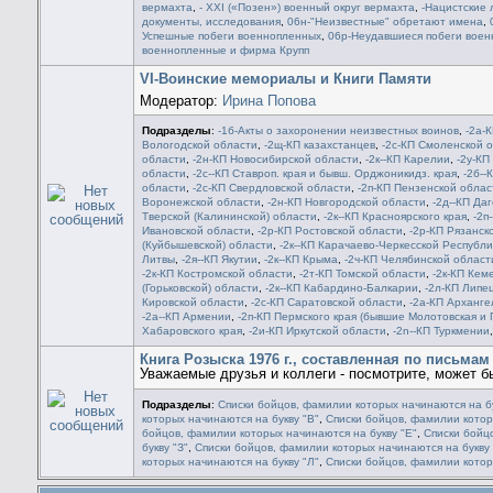
вермахта
,
- ХХI («Позен») военный округ вермахта
,
-Нацистские 
документы, исследования
,
06н-"Неизвестные" обретают имена
,
Успешные побеги военнопленных
,
06р-Неудавшиеся побеги вое
военнопленные и фирма Крупп
VI-Воинские мемориалы и Книги Памяти
Модератор:
Ирина Попова
Подразделы
:
-1б-Акты о захоронении неизвестных воинов
,
-2а-
Вологодской области
,
-2щ-КП казахстанцев
,
-2с-КП Смоленской 
области
,
-2н-КП Новосибирской области
,
-2к--КП Карелии
,
-2у-КП
области
,
-2c--КП Ставроп. края и бывш. Орджоникидз. края
,
-2б--
области
,
-2с-КП Свердловской области
,
-2п-КП Пензенской облас
Воронежской области
,
-2н-КП Новгородской области
,
-2д--КП Да
Тверской (Калининской) области
,
-2к--КП Красноярского края
,
-2п
Ивановской области
,
-2р-КП Ростовской области
,
-2р-КП Рязанск
(Куйбышевской) области
,
-2к--КП Карачаево-Черкесской Республи
Литвы
,
-2я--КП Якутии
,
-2к--КП Крыма
,
-2ч-КП Челябинской област
-2к-КП Костромской области
,
-2т-КП Томской области
,
-2к-КП Кем
(Горьковской) области
,
-2к--КП Кабардино-Балкарии
,
-2л-КП Липе
Кировской области
,
-2c-КП Саратовской области
,
-2а-КП Арханге
-2а--КП Армении
,
-2п-КП Пермского края (бывшие Молотовская и 
Хабаровского края
,
-2и-КП Иркутской области
,
-2n--КП Туркмении
Книга Розыска 1976 г., составленная по письмам 
Уважаемые друзья и коллеги - посмотрите, может бы
Подразделы
:
Списки бойцов, фамилии которых начинаются на бу
которых начинаются на букву "В"
,
Списки бойцов, фамилии котор
бойцов, фамилии которых начинаются на букву "Е"
,
Списки бойц
букву "З"
,
Списки бойцов, фамилии которых начинаются на букву 
которых начинаются на букву "Л"
,
Списки бойцов, фамилии котор