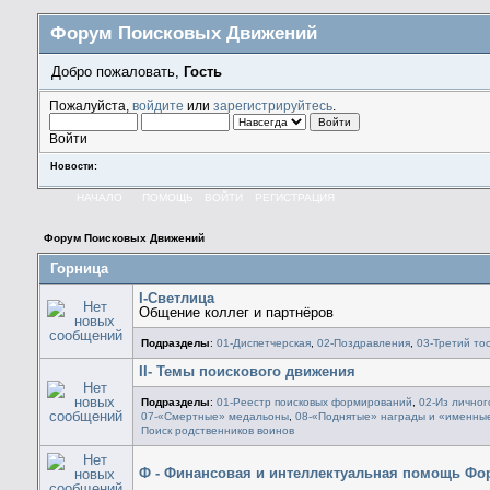
Форум Поисковых Движений
Добро пожаловать,
Гость
Пожалуйста,
войдите
или
зарегистрируйтесь
.
Войти
Новости:
НАЧАЛО
ПОМОЩЬ
ВОЙТИ
РЕГИСТРАЦИЯ
Форум Поисковых Движений
Горница
I-Светлица
Общение коллег и партнёров
Подразделы
:
01-Диспетчерская
,
02-Поздравления
,
03-Третий тос
II- Темы поискового движения
Подразделы
:
01-Реестр поисковых формирований
,
02-Из личног
07-«Смертные» медальоны
,
08-«Поднятые» награды и «именны
Поиск родственников воинов
Ф - Финансовая и интеллектуальная помощь Фо