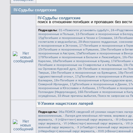
IV-Судьбы солдатские
IV-Судьбы солдатские
поиск в отношении погибших и пропавших без вест
Подразделы
:
01-«Помогите установить судьбу!»
,
24-«Родственн
похороненные в Польше
,
13-Погибшие и похороненные в Белор
15дПогибшие и похороненные в Чехии и Словакии
,
16-Погибшие
госпиталях и медсанбатах
,
29-Иностранно подданные, союзник
и похороненные в Эстонии
,
17-Погибшие и похороненные в Гер
15гПогибшие и похороненные в Румынии
,
19ж-Погибшие в битве
похороненные в Австрии
,
15вПогибшие и похороненные в Венгр
17бПогибшие и похороненные в Бельгии и Люксембурге
,
19з-По
Карелии
,
18аПогибшие и похороненные в Крыму
,
17ёПогибшие и
Погибшие и похороненные на Ставрополье и в Калмыкии
,
19c-П
на Орловско-Курской дуге
,
19г-Погибшие и похороненные на Пс
Тверью
,
19и-Погибшие и похороненные на Брянщине
,
19р-Поги
«дружественный огонь»
,
17цПогибшие и похороненные в Итали
Балкарии
,
19х-Погибшие и похороненные в Краснодарском крае
Северной Ирландии
,
17дПогибшие и похороненные в Дании
,
17
похороненные в Югославии и Албании
,
17гПогибшие и похороне
Голландии (Нидерландах)
,
19й-Погибшие и похороненные в Кал
осуждённых
,
33-Иные причины выбытия
,
Поиск по запросам на П
V-Узники нацистских лагерей
Подразделы
:
06а-ПОИСК сведений об узниках нацистских лагер
военнопленным
,
- Лагеря для пленённых лётчиков, моряков и др.
вермахта
,
- II («Штеттин») военный округ вермахта
,
- III («Берл
округ вермахта
,
- VI («Мюнстер») военный округ вермахта
,
- VII
военный округ вермахта
,
- X («Гамбург») военный округ вермахта
(«Нюрнберг») военный округ вермахта
,
- XVII («Вена») военный 