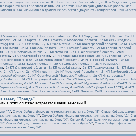
лагеря на оккупированных землях
,
06о-Попал в плен, был освобожден
,
06м-Медицина: диаг
06с-Варианты ФИО с записей латиницей
,
06т-Угнанные на принудительные работы
,
06п-
ннопленных
,
06х-Упоминания о пропавших без вести в документах концлагерей
,
06ш-Советс
КП Алтайского края
,
-2я-КП Ярославской области
,
-2м--КП Мордовии
,
-2о--КП Осетии
,
-2в-КП
области
,
-2т--КП Татарстана
,
-2м-КП Москвы и Московской области
,
-2л-КП Ленинградской
 Удмуртии
,
-2у--КП Украины
,
-2у--КП Узбекистана
,
-2в-КП Волгоградской области
,
-2о-КП Омс
КП Башкирии
,
-2б-КП Брянской области
,
-2т-КП Тульской области
,
-2к-КП Калининградской
ти
,
-2к--КП Республики КОМИ
,
-2ч--КП Чувашии
,
-2в-КП Владимирской области
,
-2в-КП
гестана
,
-2к-КП Калужской области
,
-2к--КП Краснодарского края
,
-2б--КП Беларуси
,
-2т-КП
--КП Приморского края
,
-2а-КП Астраханской области
,
-2п-КП Псковской области
,
-2и-КП
ой области
,
-2к-КП Курской области
,
-2о-КП Орловской области
,
-2c-КП Самарской
ки
,
-2у-КП Ульяновской области
,
-2а-КП Азербайджана
,
-2т--КП Таджикистана
,
-2л--КП Латви
и
,
-2г--КП Грузии
,
-2и--КП Ингушетии
,
-2ч--КП Чеченской Республики
,
-2т-КП Тамбовской обла
еровской области
,
-2о-КП Оренбургской (Чкаловской) области
,
-2н-КП Нижегородской
цкой области
,
-2б-КП Белгородской области
,
-2м--КП Молдавии
,
-2п--КП Приднестровья
,
-2к-
льской области
,
-2а-КП Абхазии
,
-2э--КП Эстонии
,
-2м-КП Мурманской области
,
-2к--КП Кал
Пермская области)
,
-2к-КП Курганской области
,
-2м-КП Марий-Эл (Марийская АССР)
,
-2х-КП
,
2к--КП Кыргызстана
,
-2ч-КП Читинской области
,
2х-КП Хакасии
,
2т-КП Тюменской области
в газету "Правда"
ть в этих списках встретятся ваши земляки !!!
кву "А"
,
Списки бойцов, фамилии которых начинаются на букву "Б"
,
Списки бойцов, фамил
ых начинаются на букву "Г"
,
Списки бойцов, фамилии которых начинаются на букву "Д"
,
Спи
ов, фамилии которых начинаются на букву "Ж"
,
Списки бойцов, фамилии которых начинают
"И"
,
Списки бойцов, фамилии которых начинаются на букву "К"
,
Списки бойцов, фамилии
ых начинаются на букву "М"