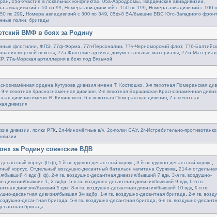
тран
,
05о-Участие в локальных конфликтах
,
05а-Аэродромы
,
Гвардейские авиадивизии
,
а авиадивизий с 50 по 99
,
Номера авиадивизий с 150 по 199
,
Номера авиадивизий с 100 
50 по 299
,
Номера авиадивизий с 300 по 349
,
05ф-8 ВА/бывшие ВВС Юго-Западного фрон
нные полки, бригады
етский ВМФ в боях за Родину
нные флотилии, ФПЭ
,
77ф-Форма
,
77п-Персоналии
,
77ч-Черноморский флот
,
77б-Балтийс
вания морской пехоты
,
77а-Флотские архивы, документальные материалы
,
77ю-Материал
СР
,
77а-Морская артиллерия в боях под Вязьмой
аснознамённая ордена Кутузова дивизия имени Т. Костюшко
,
3-я пехотная Померанская ди
,
9-я пехотная Краснознамённая дивизия
,
2-я пехотная Варшавская Краснознамённая дивиз
нная дивизия имени Я. Килинского
,
6-я пехотная Померанская дивизия
,
7-я пехотная
кая дивизия
кие дивизии, полки РГК
,
2л-Миномётные в/ч
,
2с-полки САУ
,
2г-Истребительно-противотанк
дивизии
боях за Родину советские ВДВ
десантный корпус (II ф)
,
1-й воздушно-десантный корпус
,
3-й воздушно-десантный корпус
,
тный корпус
,
Отдельный воздушно-десантный батальон капитана Суржика
,
214-я отдельна
я/бывший 4 вдк (II ф)
,
2-я гв. воздушно-десантная дивизия/бывший 7 вдк
,
3-я гв. воздушно-
ая дивизия/бывшие 1, 2 вдбр
,
5-я гв. воздушно-десантная дивизия/бывший 9 вдк
,
6-я гв.
сантная дивизия/бывший 5 вдк
,
8-я гв. воздушно-десантная дивизия/бывший 10 вдк
,
9-я гв.
здушно-десантная дивизия/бывшая 3м вдбр
,
1-я гв. воздушно-десантная бригада
,
2-я гв. возд
 воздушно-десантная бригада
,
5-я гв. воздушно-десантная бригада
,
6-я гв. воздушно-десант
-десантная бригада