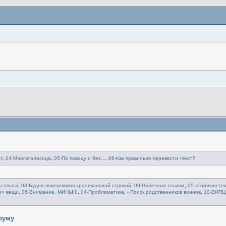
т
,
04-Многоголосица
,
05-По поводу и без...
,
06-Как правильно перевести текст?
о опыта
,
03-Будни поисковиков хроникальной строкой
,
09-Полезные ссылки
,
05-«Горячая те
е» вещи
,
06-Внимание, МИНЫ!!!
,
04-Проблематика
,
- Поиск родственников воинов
,
10-ВИПЦ
руму