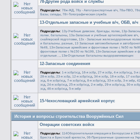
78-Другие рода войск и службы
Подразделы
:
78ж-ЖД
,
78у - Автотранспортные в/ч
,
78а-ПВО
,
78о
Базы, склады
,
78т-Топографическая служба
13-Отдельные запасные и учебные в/ч, ОБВ, в/ч
Подразделы
:
13у-Учебные дивизии, бригады, полки
,
13р-Запасн
полки, батальоны
,
13а-Запасные и учебные артиллерийские в/ч
,
снайперской подготовки
,
13х - Запасные железнодорожные полк
и батальоны, разные
,
13 Запасные автомобильные и автоброне
№49
,
13п-Запасные армейские и фронтовые полки с №50 по №9
фронтовые полки с №150 по №199
,
13п-Запасные армейские и 
отдельные...
,
13в-Отдельные батальоны выздоравливающих
12-Запасные соединения
Подразделы
:
1-я зсбр/зсд
,
16-я зсбр
,
27-я зсбр
,
4-я зсбр/зсд
,
3-я 
28-я зсбр
,
23-я зсбр
,
12-я зсбр/зсд
,
34-я зсбр
,
18-я зсбр
,
17 озсбр
зсд
,
6-я зсбр/зсд
,
7-я зсбр/зсд
,
8-я зсбр/зсд
,
33-я зсбр
,
3-я зкбр
,
42
зсд
,
24-я зсбр/зсд
,
25-я зсбр/зсд
,
2-я зкбр
,
29-я зсбр/зсд
,
30-я зсб
зсд
,
46-я зсбр/зсд
,
5-я зкбр
15-Чехословацкий армейский корпус
История и вопросы строительства Вооружённых Сил
Операции советских войск
Подразделы
:
114Оборонительная операция в Белоруссии в 1941
Бреста и Брестской крепости
,
06-Приграничные сражения на Ук