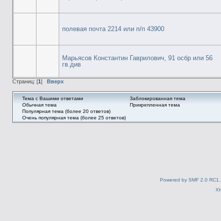
полевая почта 2214 или п/п 43900
Марьясов Константин Гаврилович, 91 осбр или 56
гв.див
Страниц: [
1
]
Вверх
Тема с Вашими ответами
Заблокированная тема
Обычная тема
Прикрепленная тема
Популярная тема (более 20 ответов)
Очень популярная тема (более 25 ответов)
Powered by SMF 2.0 RC1.
X