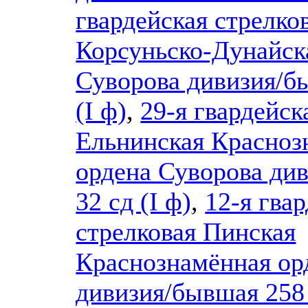
гвардейская стрелко
Корсуньско-Дунайск
Суворова дивизия/
(I ф)
,
29-я гвардейск
Ельнинская Красноз
ордена Суворова ди
32 сд (I ф)
,
12-я гва
стрелковая Пинская
Краснознамённая ор
дивизия/бывшая 258 