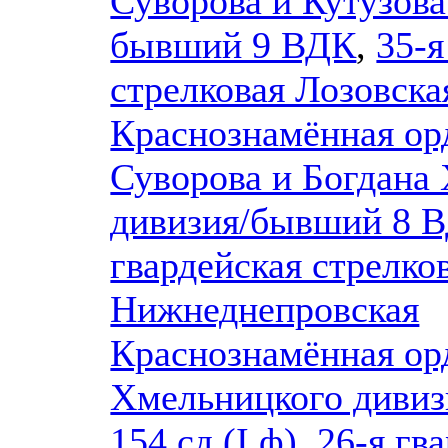
Суворова и Кутузова
бывший 9 ВДК
,
35-я
стрелковая Лозовска
Краснознамённая ор
Суворова и Богдана
дивизия/бывший 8 
гвардейская стрелко
Нижнеднепровская
Краснознамённая ор
Хмельницкого диви
154 сд (I ф)
,
26-я гв