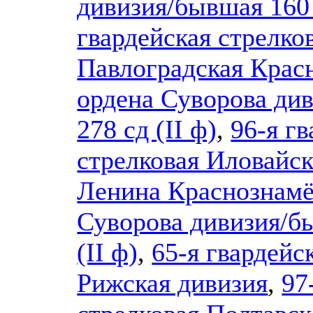
дивизия/бывшая 160
гвардейская стрелко
Павлоградская Крас
ордена Суворова ди
278 сд (II ф)
,
96-я г
стрелковая Иловайск
Ленина Краснознамё
Суворова дивизия/б
(II ф)
,
65-я гвардейс
Рижская дивизия
,
97