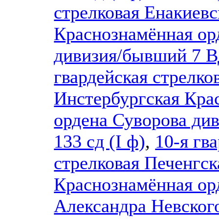
стрелковая Енакиевс
Краснознамённая ор
дивизия/бывший 7 
гвардейская стрелко
Инстербургская Кра
ордена Суворова ди
133 сд (I ф)
,
10-я гв
стрелковая Печенгс
Краснознамённая ор
Александра Невског