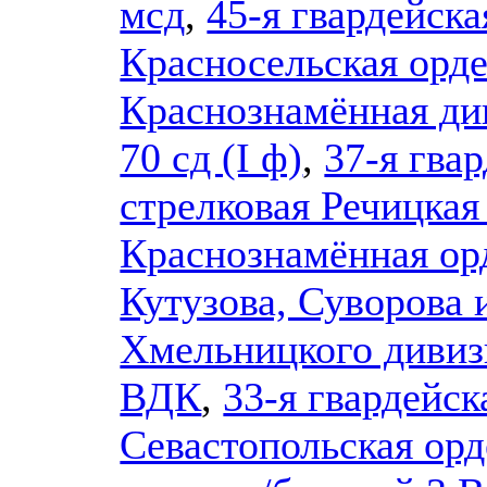
мсд
,
45-я гвардейска
Красносельская орд
Краснознамённая ди
70 сд (I ф)
,
37-я гва
стрелковая Речицка
Краснознамённая ор
Кутузова, Суворова 
Хмельницкого диви
ВДК
,
33-я гвардейск
Севастопольская ор