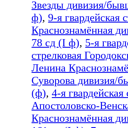
Звезды дивизия/бывш
ф)
,
9-я гвардейская 
Краснознамённая ди
78 сд (I ф)
,
5-я гвар
стрелковая Городокс
Ленина Краснознамё
Суворова дивизия/бы
(ф)
,
4-я гвардейская
Апостоловско-Венск
Краснознамённая ди