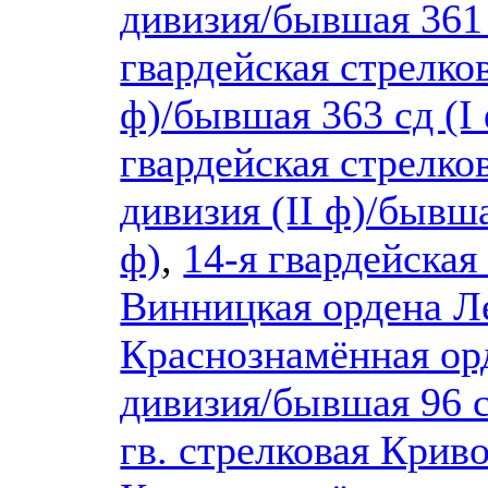
дивизия/бывшая 361 
гвардейская стрелков
ф)/бывшая 363 сд (I
гвардейская стрелко
дивизия (II ф)/бывша
ф)
,
14-я гвардейская
Винницкая ордена Л
Краснознамённая ор
дивизия/бывшая 96 с
гв. стрелковая Крив