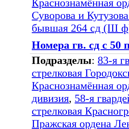
Краснознамённая ор
Суворова и Кутузова
бывшая 264 сд (III ф
Номера гв. сд с 50 
Подразделы
:
83-я г
стрелковая Городокс
Краснознамённая ор
дивизия
,
58-я гварде
стрелковая Красногр
Пражская ордена Ле