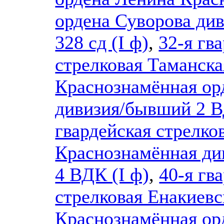
ордена Суворова ди
328 сд (I ф)
,
32-я гв
стрелковая Таманска
Краснознамённая ор
дивизия/бывший 2 
гвардейская стрелко
Краснознамённая д
4 ВДК (I ф)
,
40-я гв
стрелковая Енакиев
Краснознамённая ор