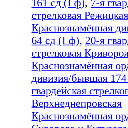
161 сд (I ф)
,
7-я гва
стрелковая Режицка
Краснознамённая ди
64 сд (I ф)
,
20-я гва
стрелковая Криворо
Краснознамённая ор
дивизия/бывшая 174 
гвардейская стрелко
Верхнеднепровская
Краснознамённая ор