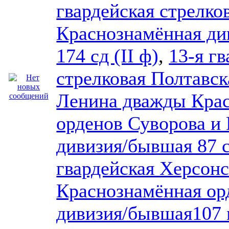
гвардейская стрелко
Краснознамённая ди
174 сд (II ф)
,
13-я г
стрелковая Полтавск
Ленина дважды Кра
орденов Суворова и 
дивизия/бывшая 87 с
гвардейская Херсонс
Краснознамённая ор
дивизия/бывшая107 м