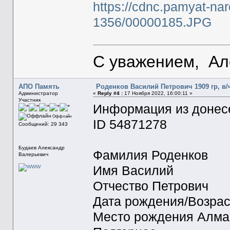
https://cdnc.pamyat-na
1356/00000185.JPG
С уважением, Ал
АПО Память
Роденков Василий Петрович 1909 гр, в/
Администратор
«
Reply #4 :
17 Ноября 2022, 16:00:11 »
Участник
Информация из донесе
Оффлайн
ID 54871278
Сообщений: 29 343
Будаев Александр
Фамилия Роденков
Валерьевич
Имя Василий
Отчество Петрович
Дата рождения/Возрас
Место рождения Алма-А