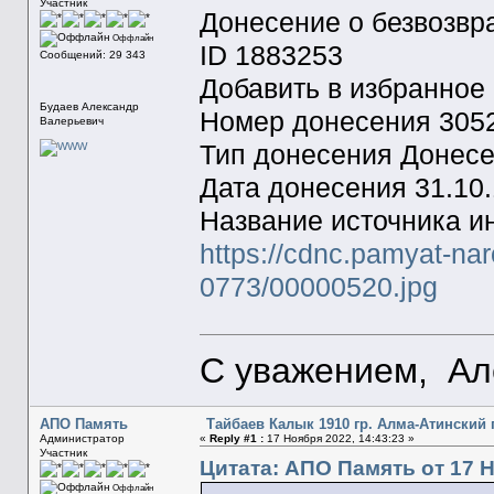
Участник
Донесение о безвозвр
Оффлайн
ID 1883253
Сообщений: 29 343
Добавить в избранное
Будаев Александр
Номер донесения 305
Валерьевич
Тип донесения Донесе
Дата донесения 31.10
Название источника и
https://cdnc.pamyat-na
0773/00000520.jpg
С уважением, Ал
АПО Память
Тайбаев Калык 1910 гр. Алма-Атинский
Администратор
«
Reply #1 :
17 Ноября 2022, 14:43:23 »
Участник
Цитата: АПО Память от 17 Н
Оффлайн