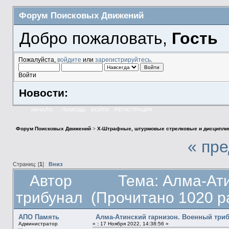
Форум Поисковых Движений
Добро пожаловать,
Гость
Пожалуйста,
войдите
или
зарегистрируйтесь
.
Войти
Новости:
НАЧАЛО
ПОМОЩЬ
ВОЙТИ
РЕГИСТРАЦИЯ
Форум Поисковых Движений
>
X-Штрафные, штурмовые стрелковые и дисципли
« пр
Страниц: [
1
]
Вниз
Автор
Тема: Алма-Ат
трибунал (Прочитано 1020 р
АПО Память
Алма-Атинский гарнизон. Военный три
Администратор
«
:
17 Ноября 2022, 14:38:56 »