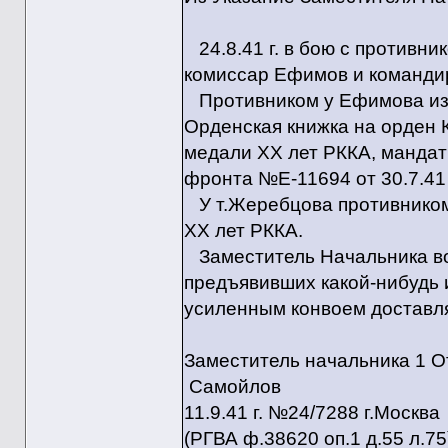
24.8.41 г. в бою с противни
комиссар Ефимов и командир
Противником у Ефимова изъ
Орденская книжка на орден 
медали ХХ лет РККА, манда
фронта №Е-11694 от 30.7.41 
У т.Жеребцова противником 
ХХ лет РККА.
Заместитель Начальника вой
предъявивших какой-нибудь 
усиленным конвоем доставля
Заместитель начальни
Самойлов
11.9.41 г. №24/7288 г.Москва
(РГВА ф.38620 оп.1 д.55 л.75