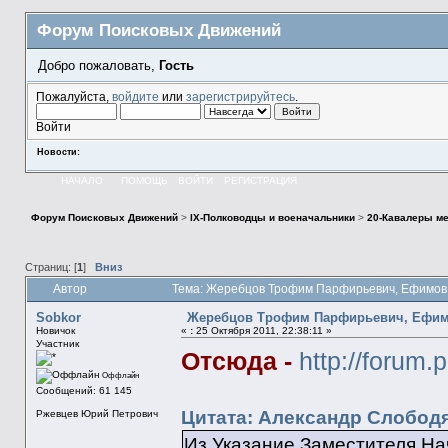
Форум Поисковых Движений
Добро пожаловать,
Гость
Пожалуйста,
войдите
или
зарегистрируйтесь
.
Войти
Новости:
НАЧАЛО
ПОМОЩЬ
ВОЙТИ
РЕГИСТРАЦИЯ
Форум Поисковых Движений
>
IX-Полководцы и военачальники
>
20-Кавалеры ме
Страниц: [
1
]
Вниз
Автор
Тема: Жеребцов Трофим Парфирьевич, Ефимов 
Sobkor
Жеребцов Трофим Парфирьевич, Ефим
Новичок
«
:
25 Октября 2011, 22:38:11 »
Участник
Отсюда -
http://forum.
Оффлайн
Сообщений: 61 145
Цитата: Александр Слободян
Ржевцев Юрий Петрович
Из Указание Заместителя Н