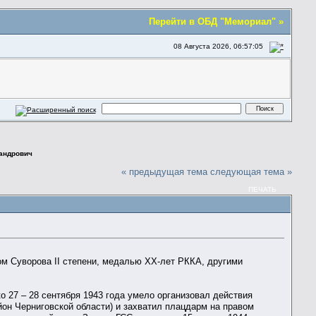
Перейти в ОБД "Мемориал" »
08 Августа 2026, 06:57:05
андрович
« предыдущая тема
следующая тема »
ПЕЧАТЬ
м Суворова II степени, медалью ХХ-лет РККА, другими
о 27 – 28 сентября 1943 года умело организовал действия
йон Черниговской области) и захватил плацдарм на правом