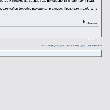
ство и стойкость. Звание ГСС присвоено 15 января 1944 года.
нерал-майор Борейко находился в запасе. Проживал и работал в
Записан
ПЕЧАТЬ
« предыдущая тема
следующая тема »