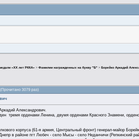
медали «ХХ лет РККА»
>
Фамилии награжденных на букву "Б"
>
Борейко Аркадий Алекс
(Прочитано 3079 раз)
ович
 Аркадий Александрович.
жден тремя орденами Ленина, двумя орденами Красного Знамени, ордено
елкового корпуса (61-я армия, Центральный фронт) генерал-майор Борейк
Днепр в районе пгт Любеч - село Мысы - село Неданчичи (Репкинский ра