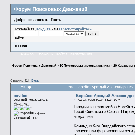
Форум Поисковых Движений
Добро пожаловать,
Гость
Пожалуйста,
войдите
или
зарегистрируйтесь
.
Войти
Новости:
НАЧАЛО
ПОМОЩЬ
ВОЙТИ
РЕГИСТРАЦИЯ
Форум Поисковых Движений
>
IX-Полководцы и военачальники
>
20-Кавалеры 
Страниц: [
1
]
Вниз
Автор
Тема: Борейко Аркадий Александрович 
bovilad
Борейко Аркадий Александр
Опытный пользователь
«
:
02 Октября 2010, 23:24:10 »
Участник
Гвардии генерал-майор Борейко
Герой Советского Союза. Награ
Оффлайн
медалями.
Сообщений: 547
Командир 9-го Гвардейского стр
корпуса при форсировании реки 