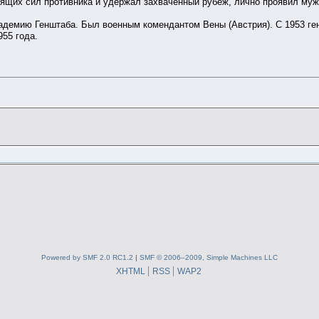
дящих сил противника и удержал захваченный рубеж, лично проявил муже
адемию Генштаба. Был военным комендантом Вены (Австрия). С 1953 ге
955 года.
Powered by SMF 2.0 RC1.2
|
SMF © 2006–2009, Simple Machines LLC
XHTML
RSS
WAP2