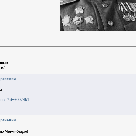
вные
ах”
оргиевич
ч
ctions?id=6007451
оргиевич
ию Чанчибадзе!