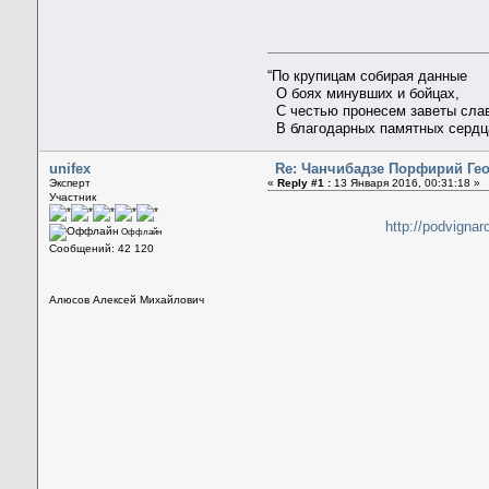
“По крупицам собирая данные
О боях минувших и бойцах,
С честью пронесем заветы сла
В благодарных памятных сердц
unifex
Re: Чанчибадзе Порфирий Ге
Эксперт
«
Reply #1 :
13 Января 2016, 00:31:18 »
Участник
http://podvigna
Оффлайн
Сообщений: 42 120
Алюсов Алексей Михайлович