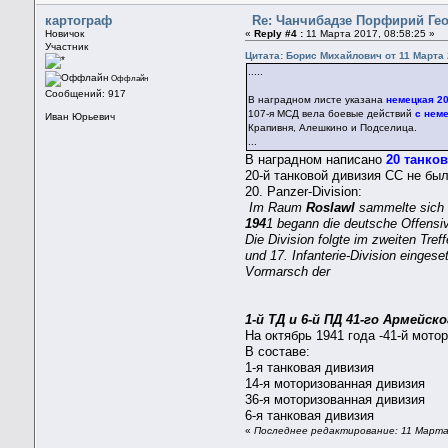
картограф
Re: Чанчибадзе Порфирий Ге
Новичок
«
Reply #4 :
11 Марта 2017, 08:58:25 »
Участник
Цитата: Борис Михайлович от 11 Марта 
.....
Оффлайн
Сообщений: 917
В наградном листе указана
немецкая 20
107-я МСД вела боевые действий
с неме
Иван Юрьевич
Крапивня, Алешкино и Подселица.
...
В наградном написано
20 танко
20-й танковой дивизия СС не был
20. Panzer-Division:
Im Raum
Roslawl
sammelte sich 
194
1 begann die deutsche Offensiv
Die Division folgte im zweiten Tref
und 17. Infanterie-Division einge
Vormarsch der
1-й ТД и 6-й ПД 41-го Армейск
На октябрь 1941 года -41-й мото
В составе:
1-я танковая дивизия
14-я моторизованная дивизия
36-я моторизованная дивизия
6-я танковая дивизия
«
Последнее редактирование: 11 Марта