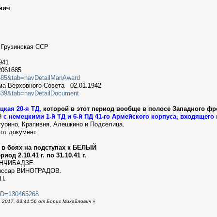
вич
 Грузинская ССР
941
2061685
61685&tab=navDetailManAward
ма Верховного Совета 02.01.1942
1639&tab=navDetailDocument
цкая 20-я ТД,
которой в этот период вообще в полосе Западного фр
ий
с немецкими 1-й ТД и 6-й ПД 41-го Армейского корпуса, входящего в
турино, Крапивня, Алешкино и Подселица.
тот документ
 в боях на подступах к БЕЛЫЙ
од 2.10.41 г. по 31.10.41 г.
ЧАНЧИБАДЗЕ.
миссар ВИНОГРАДОВ.
Н.
cID=130465268
 2017, 03:41:56 от Борис Михайлович
»