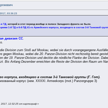
оргиевич
2017, 03:36:23
-я ТД,
которой в этот период вообще в полосе Западного фронта не было.
цкими 1-й ТД и 6-й ПД 41-го Армейского корпуса, входящего в состав 3-й Танковой групп
вая дивизия СС
.
о.
die Division zum Stoß auf Moskau, wobei sie durch vorangegangene Ausfälle a
e gegen Moskau, wobei die 20. Panzer-Division nicht rechtzeitig bereit gest
fen der 19. Panzer-Division und deckte die nördliche Flanke der Division. Dabe
setzt. Bis Anfang Dezember erreichten die Reste der Division den Raum um Na
ого корпуса, входящего в состав 3-й Танковой группы (Г. Гот).
ризованный корпус (нем. XXXXI. Armeekorps (mot.) Panzergruppe 3)
 2017, 12:32:25 от картограф
»