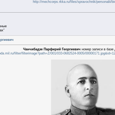
http://mechcorps.rkka.ru/files/spravochnik/personalii/b
вные
ах”
оргиевич
Чанчибадзе Парфирий Георгиевич
номер записи в базе
roda.mil.ru/filter/filterimage?path=Z/001/033-0682524-0005/00000171.jpg&