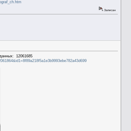
iograf_ch.htm
Записан
 данных: 12061685
id=12061864&id1=8f89a218f5a1e3b9993ebe782a43d699