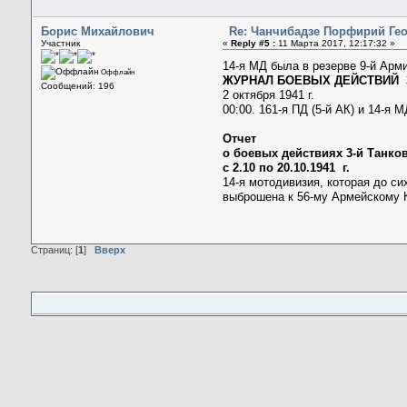
Борис Михайлович
Re: Чанчибадзе Порфирий Ге
Участник
«
Reply #5 :
11 Марта 2017, 12:17:32 »
14-я МД была в резерве 9-й Армии
Оффлайн
ЖУРНАЛ БОЕВЫХ ДЕЙСТВИЙ 3-
Сообщений: 196
2 октября 1941 г.
00:00. 161-я ПД (5-й АК) и 14-я 
Отчет
о боевых действиях 3-й Танко
с 2.10 по 20.10.1941 г.
14-я мотодивизия, которая до с
выброшена к 56-му Армейскому 
Страниц: [
1
]
Вверх