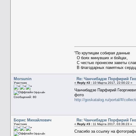
“По крупицам собирая данные
О боях минувших и бойцах,
С честью пронесем заветы сла
В благодарных памятных сердц
Morsunin
Re: Чанчибадзе Порфирий Ге
Участник
«
Reply #2 :
10 Марта 2017, 22:00:22 »
Чанчибадзе Парфирий Георгиеви
Оффлайн
фото
Сообщений: 80
http://goskatalog.ru/portal/#/colle
Борис Михайлович
Re: Чанчибадзе Порфирий Ге
Участник
«
Reply #3 :
11 Марта 2017, 03:36:23 »
Спасибо за ссылку на фотограф
Оффлайн