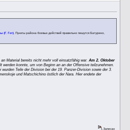
ы (Г. Гот).
Пункты района боевых действий правильно пишутся Батурино,
n Material bereits nicht mehr voll einsatzfähig war.
Am 2. Oktober
ellt werden konnte, um von Beginn an an der Offensive teilzunehmen.
i wurden Teile der Division bei der 19. Panzer-Division sowie der 3.
menskoje und Matschichino östlich der Nara. Hier endete der
Записан