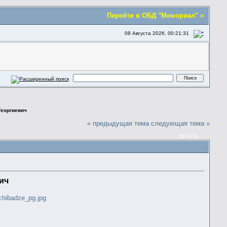
Перейти в ОБД "Мемориал" »
08 Августа 2026, 00:21:31
Георгиевич
« предыдущая тема
следующая тема »
ПЕЧАТЬ
ич
nchibadze_pg.jpg