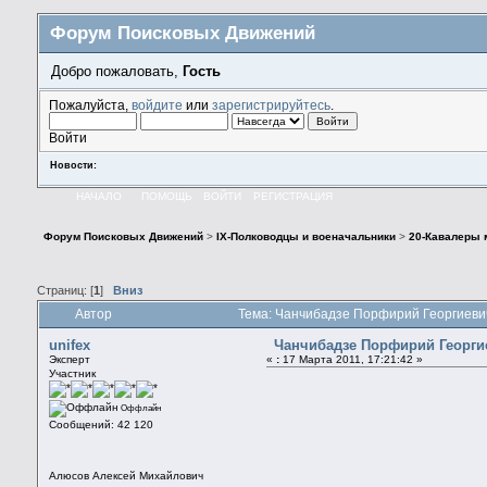
Форум Поисковых Движений
Добро пожаловать,
Гость
Пожалуйста,
войдите
или
зарегистрируйтесь
.
Войти
Новости:
НАЧАЛО
ПОМОЩЬ
ВОЙТИ
РЕГИСТРАЦИЯ
Форум Поисковых Движений
>
IX-Полководцы и военачальники
>
20-Кавалеры 
Страниц: [
1
]
Вниз
Автор
Тема: Чанчибадзе Порфирий Георгиеви
unifex
Чанчибадзе Порфирий Георги
Эксперт
«
:
17 Марта 2011, 17:21:42 »
Участник
Оффлайн
Сообщений: 42 120
Алюсов Алексей Михайлович