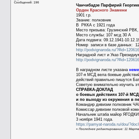
Сообщений: 196
Чанчибадзе Парфирий Георгие
Орден Красного Знамени
1901 г.р.
Звание: полковник
В РККА с 1921 года
Место призыва: Грузинский РВК,
Место службы: 107 мсд 30 А
Дата подвига: 09.12.1941-10.12.1
Номер записи в базе данных: 1
http://podvignaroda.ru/?#id=120
Наградной лист и Указ Президиу
http://podvignaroda.ru/?#id=1206
В наградном листе указана
неме
107-я МСД вела боевые действ
действий правильно пишутся Ба
Советую внимательно изучить э
СПРАВКА-ДОКЛАД
о боевых действиях 107-й МСД
и по выходу из окружения в пери
Командир дивизии полковник 
Комиссар дивизии полковой ко
Начальник штаба майор ЯГОДКИ
3 ноября 1941 года.
https://pamyat-naroda.ru/dou/?do
«
Последнее редактирование: 11 Марта