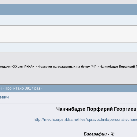
медали «ХХ лет РККА»
>
Фамилии награжденных на букву "Ч"
>
Чанчибадзе Порфирий 
ч (Прочитано 3917 раз)
евич
Чанчибадзе Порфирий Георгиев
http://mechcorps.rkka.ru/files/spravochnik/personalii/cha
Биографии - Ч: