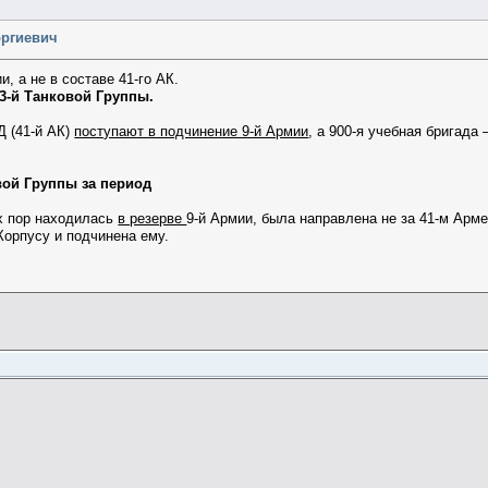
оргиевич
, а не в составе 41-го АК.
й Танковой Группы.
МД (41-й АК)
поступают в подчинение 9-й Армии
, а 900-я учебная бригад
вой Группы за период
их пор находилась
в резерве
9-й Армии, была направлена не за 41-м Арм
Корпусу и подчинена ему.