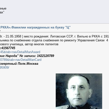
вные
ах”
 РККА».Фамилии награжденных на букву "Ц"
»
г. - 21.05.1958 ) место рождения: Литовская ССР, г. Вильно в РККА с 191
ьника по снабжению отдела снабжения по ремонту Управления Связи 4 
кового училища, автор многих патентов
:41567745
67745&tab=navDetailManAward
г Народа" № записи: 1422120789
120789&tab=navDetailManCard
ссмертный Полк.Москва
995909/