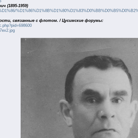
5
ч (1895-1959)
dpress.com/%D1%86/%D1%86%D1%8B%D1%80%D1%83%D0%BB%D0%
ости, связанные с флотом. / Цусимские форумы:
ic.php?pid=698600
7ex2.jpg