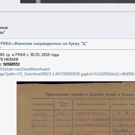
вные
ах”
 РККА».Фамилии награжденных на букву "Ц"
»
891 гр. в РККА с 30.01.1918 года
ы 78 НКВМФ
: 50588551
88551&tab=navDetailManAward
lterimage?path=VS_Gatchina/005/3-1-847/00000505.jpg&id=51542656&id1=d9d