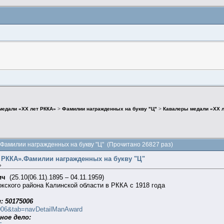
медали «ХХ лет РККА»
>
Фамилии награжденных на букву "Ц"
>
Кавалеры медали «ХХ л
Фамилии награжденных на букву "Ц" (Прочитано 26827 раз)
 РККА».Фамилии награжденных на букву "Ц"
»
ич
(25.10(06.11).1895 – 04.11.1959)
кского района Калинской области в РККА с 1918 года
: 50175006
75006&tab=navDetailManAward
ное дело: