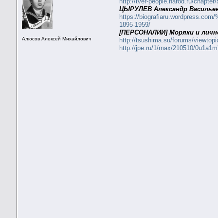
http://tver-people.narod.ru/chapter/
ЦЫРУЛЕВ Александр Васильеви
https://biografiaru.wor
1895-1959/
[ПЕРСОНАЛИИ] Моряки и личн
Алюсов Алексей Михайлович
http://tsushima.su/forums/viewtop
http://jpe.ru/1/max/210510/0u1a1m