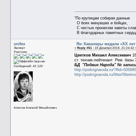
“По крупицам собирая данные
О боях минувших и бойцах,
С честью пронесем заветы сла
В благодарных памятных сердц
unifex
Re: Кавалеры медали «ХХ лет
Эксперт
«
Reply #61 :
16 Декабря 2016, 21:24:42 
Участник
Цветков Михаил Алексеевич
1
ст. техник-лейтенант Рем. баз
Оффлайн
БД "Подвиг Народа" № записи
Сообщений: 42 120
http://podvignaroda.ru/?#id=505
http://podvignaroda.ru/filter/fi
Алюсов Алексей Михайлович