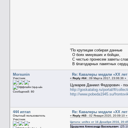
“По крупицам собирая данные
О боях минувших и бойцах,
С честью пронесем заветы сла
В благодарных памятных сердц
Morsunin
Re: Кавалеры медали «ХХ лет
Участник
«
Reply #64 :
09 Марта 2017, 23:06:36 »
Цумарев Даниил Федорович - по
Оффлайн
http://goskatalog.ru/portal/#/colle
Сообщений: 80
http://www.pobeda1945.su/frontovi
444 иптап
Re: Кавалеры медали «ХХ лет
Опытный пользователь
«
Reply #65 :
02 Января 2020, 20:09:10 »
Участник
Цитата: unifex от 16 Декабря 2016, 20:4
Цырулев Александр Васильевич
(25.10