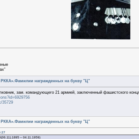
вные
ах”
 РККА».Фамилии награжденных на букву "Ц"
лковник, зам. командующего 21 армией, заключенный фашистского конц
ctions?id=6929756
k/35729
 РККА».Фамилии награжденных на букву "Ц"
5:27
(06.11).1895 – 04.11.1959)