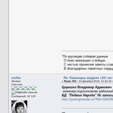
“По крупицам собирая данные
О боях минувших и бойцах,
С честью пронесем заветы сла
В благодарных памятных сердц
unifex
Re: Кавалеры медали «ХХ лет
Эксперт
«
Reply #62 :
16 Декабря 2016, 21:42:16 
Участник
Церешко Владимир Адамович
инженер-подполковник районны
Оффлайн
БД "Подвиг Народа" № записи
Сообщений: 42 120
http://podvignaroda.ru/?#id=506