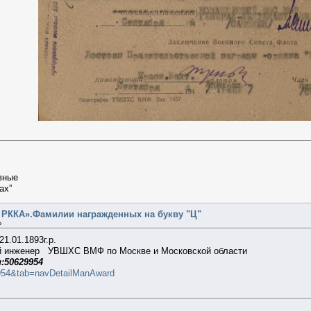
вные
ах”
 РККА».Фамилии награжденных на букву "Ц"
»
21.01.1893г.р.
й инженер УВШХС ВМФ по Москве и Московской области
:50629954
29954&tab=navDetailManAward