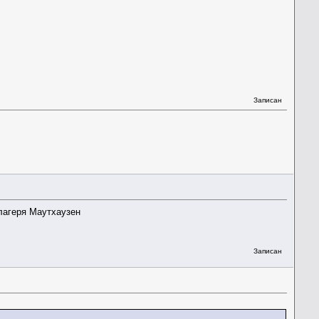
Записан
лагеря Маутхаузен
Записан