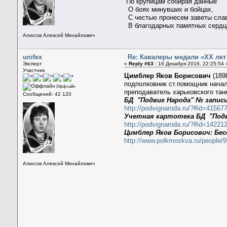
“По крупицам собирая данные
О боях минувших и бойцах,
С честью пронесем заветы сла
В благодарных памятных сердц
Алюсов Алексей Михайлович
unifex
Re: Кавалеры медали «ХХ лет
Эксперт
«
Reply #63 :
16 Декабря 2016, 22:25:54 
Участник
Цимблер Яков Борисович
(1898
подполковник ст.помощник начал
Оффлайн
преподаватель харьковского тан
Сообщений: 42 120
БД "Подвиг Народа" № записи
http://podvignaroda.ru/?#id=415
Учетная картотека БД "Подви
http://podvignaroda.ru/?#id=1422
Цимблер Яков Борисович: Бе
http://www.polkmoskva.ru/people/
Алюсов Алексей Михайлович