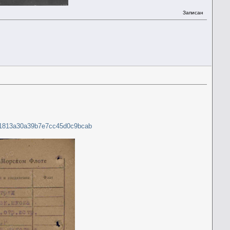
Записан
00b1813a30a39b7e7cc45d0c9bcab