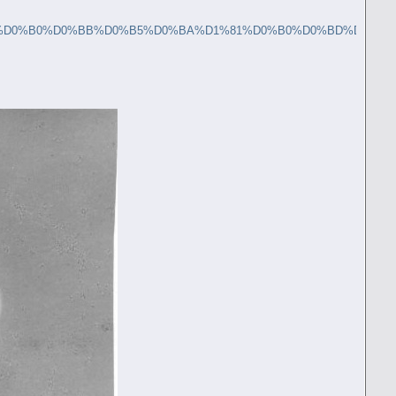
B5%D0%B2%D0%B0%D0%BB%D0%B5%D0%BA%D1%81%D0%B0%D0%BD%D