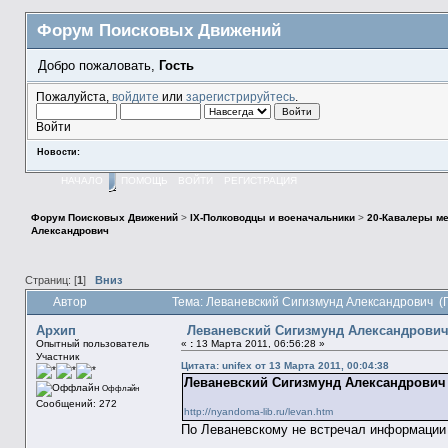
Форум Поисковых Движений
Добро пожаловать,
Гость
Пожалуйста,
войдите
или
зарегистрируйтесь
.
Войти
Новости:
НАЧАЛО
ПОМОЩЬ
ВОЙТИ
РЕГИСТРАЦИЯ
Форум Поисковых Движений
>
IX-Полководцы и военачальники
>
20-Кавалеры ме
Александрович
Страниц: [
1
]
Вниз
Автор
Тема: Леваневский Сигизмунд Александрович (
Архип
Леваневский Сигизмунд Александрови
Опытный пользователь
«
:
13 Марта 2011, 06:56:28 »
Участник
Цитата: unifex от 13 Марта 2011, 00:04:38
Леваневский Сигизмунд Александрович
Оффлайн
Сообщений: 272
http://nyandoma-lib.ru/levan.htm
По Леваневскому не встречал информации