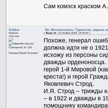
Сам комэск краском А.
Sobkor
Re: Фотолетопись: Туркестан, жаркие с
Новичок
«
Reply #4 :
10 Ноября 2009, 19:05:00 »
Участник
Похоже, генерал ошибс
Оффлайн
должна идти не о 1921
Сообщений: 61 145
исхожу из персоны сид
Ржевцев Юрий Петрович
дважды орденоносца. 
герой 1-й Мировой (ка
креста!) и герой Граж
Яковлевич Строд.
И.Я. Строд – трижды 
– в 1922 и дважды в 19
помощнику командира 