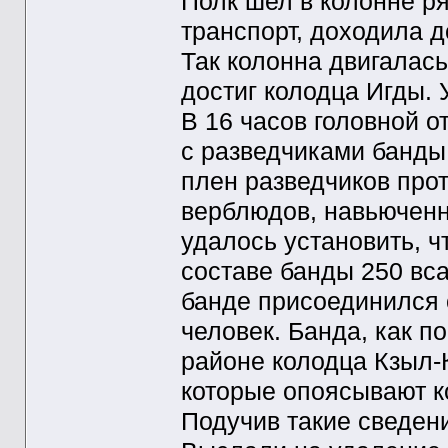
Полк шел в колонне р
транспорт, доходила д
Так колонна двигалась
достиг колодца Игды. 
В 16 часов головной о
с разведчиками банды.
плен разведчиков про
верблюдов, навьюченн
удалось установить, ч
составе банды 250 вса
банде присоединился 
человек. Банда, как п
районе колодца Кзыл-
которые опоясывают к
Подучив такие сведен