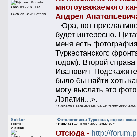
Оффлайн
многоуважаемого кан
Сообщений: 61 145
Андрея Анатольевич
Ржевцев Юрий Петрович
- Юра, вот прислалмне
будет интересно. Цита
меня есть фотография
Туркестанского фронт
годом). Второй справа
Иванович. Подскажите
было бы найти хоть к
могу выслать это фот
Лопатин...».
«
Последнее редактирование: 10 Ноября 2009, 18:27
Sobkor
Фотолетопись: Туркестан, жаркие схва
Новичок
«
Reply #1 :
10 Ноября 2009, 18:20:19 »
Участник
Отсюда -
http://forum.