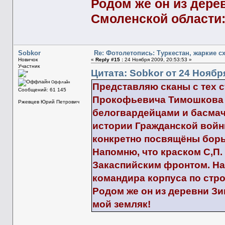
Родом же он из дер
Смоленской области:
Sobkor
Re: Фотолетопись: Туркестан, жаркие с
Новичок
«
Reply #15 :
24 Ноября 2009, 20:53:53 »
Участник
Цитата: Sobkor от 24 Ноября
Оффлайн
Представляю сканы с тех 
Сообщений: 61 145
Прокофьевича Тимошкова (
Ржевцев Юрий Петрович
белогвардейцами и басмач
истории Гражданской войны
конкретно посвящёны борь
Напомню, что краском С,П
Закаспийским фронтом. На
командира корпуса по стр
Родом же он из деревни З
мой земляк!