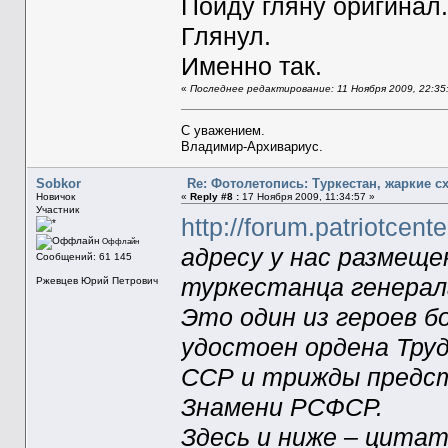
Пойду гляну оригинал.
Глянул.
Именно так.
«
Последнее редактирование: 11 Ноября 2009, 22:3
С уважением.
Владимир-Архивариус.
Sobkor
Re: Фотолетопись: Туркестан, жаркие с
Новичок
«
Reply #8 :
17 Ноября 2009, 11:34:57 »
Участник
http://forum.patriotcent
Оффлайн
адресу у нас размеще
Сообщений: 61 145
туркестанца генерала
Ржевцев Юрий Петрович
Это один из героев б
удостоен ордена Труд
ССР и трижды предст
Знамени РСФСР.
Здесь и ниже – цитат