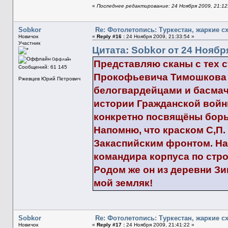
«
Последнее редактирование: 24 Ноября 2009, 21:12
Sobkor
Re: Фотолетопись: Туркестан, жаркие с
Новичок
«
Reply #16 :
24 Ноября 2009, 21:33:54 »
Участник
Цитата: Sobkor от 24 Ноября
Оффлайн
Представляю сканы с тех 
Сообщений: 61 145
Прокофьевича Тимошкова (
Ржевцев Юрий Петрович
белогвардейцами и басмач
истории Гражданской войны
конкретно посвящёны борь
Напомню, что краском С,П
Закаспийским фронтом. На
командира корпуса по стр
Родом же он из деревни З
мой земляк!
Sobkor
Re: Фотолетопись: Туркестан, жаркие с
Новичок
«
Reply #17 :
24 Ноября 2009, 21:41:22 »