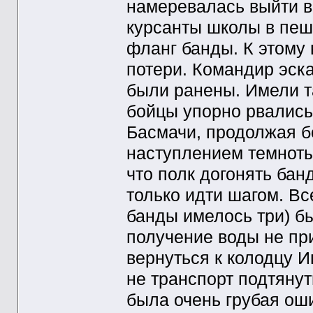
намеревалась выйти в 
курсанты школы в пеш
фланг банды. К этому
потери. Командир эск
были ранены. Имели т
бойцы упорно рвались 
Басмачи, продолжая б
наступлением темноты
что полк догонять бан
только идти шагом. Вс
банды имелось три) б
получение воды не пр
вернуться к колодцу Иг
не транспорт подтянуть
была очень грубая ош