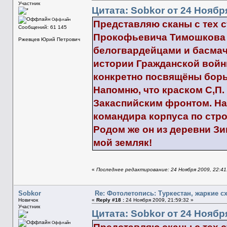
Участник
Цитата: Sobkor от 24 Ноября
Оффлайн
Представляю сканы с тех 
Сообщений: 61 145
Прокофьевича Тимошкова (
Ржевцев Юрий Петрович
белогвардейцами и басмач
истории Гражданской войны
конкретно посвящёны борь
Напомню, что краском С,П
Закаспийским фронтом. На
командира корпуса по стр
Родом же он из деревни З
мой земляк!
«
Последнее редактирование: 24 Ноября 2009, 22:41
Sobkor
Re: Фотолетопись: Туркестан, жаркие с
Новичок
«
Reply #18 :
24 Ноября 2009, 21:59:32 »
Участник
Цитата: Sobkor от 24 Ноября
Оффлайн