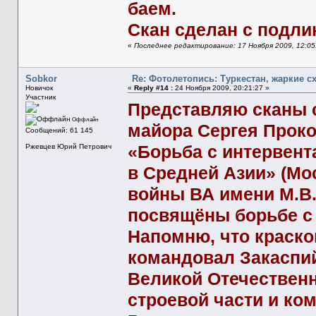
баем.
Скан сделан с подли
«
Последнее редактирование: 17 Ноября 2009, 12:05
Sobkor
Re: Фотолетопись: Туркестан, жаркие с
Новичок
«
Reply #14 :
24 Ноября 2009, 20:21:27 »
Участник
Представляю сканы с
Оффлайн
майора Сергея Проко
Сообщений: 61 145
«Борьба с интервент
Ржевцев Юрий Петрович
в Средней Азии» (Мо
войны ВА имени М.В. 
посвящёны борьбе с
Напомню, что краско
командовал Закаспи
Великой Отечественн
строевой части и ко