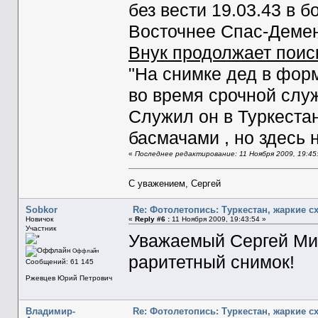
без вести 19.03.43 в б
Восточнее Спас-Демен
Внук продолжает поис
"На снимке дед в фор
во время срочной слу
Служил он в Туркестан
басмачами , но здесь н
«
Последнее редактирование: 11 Ноября 2009, 19:45
С уважением, Сергей
Sobkor
Re: Фотолетопись: Туркестан, жаркие с
Новичок
«
Reply #6 :
11 Ноября 2009, 19:43:54 »
Участник
Уважаемый Сергей Мих
Оффлайн
раритетный снимок!
Сообщений: 61 145
Ржевцев Юрий Петрович
Владимир-
Re: Фотолетопись: Туркестан, жаркие с