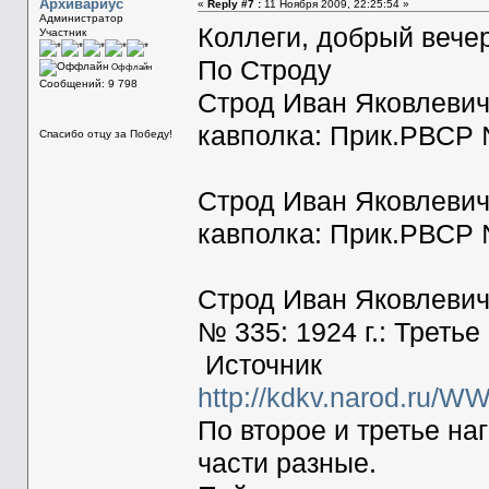
Архивариус
«
Reply #7 :
11 Ноября 2009, 22:25:54 »
Администратор
Коллеги, добрый вечер
Участник
По Строду
Оффлайн
Сообщений: 9 798
Строд Иван Яковлевич
кавполка: Прик.РВСР №
Спасибо отцу за Победу!
Строд Иван Яковлевич
кавполка: Прик.РВСР №
Строд Иван Яковлевич
№ 335: 1924 г.: Треть
Источник
http://kdkv.narod.ru/W
По второе и третье на
части разные.