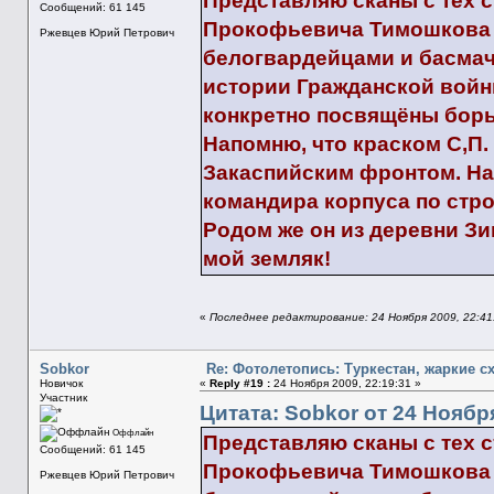
Представляю сканы с тех 
Сообщений: 61 145
Прокофьевича Тимошкова (
Ржевцев Юрий Петрович
белогвардейцами и басмач
истории Гражданской войны
конкретно посвящёны борь
Напомню, что краском С,П
Закаспийским фронтом. На
командира корпуса по стр
Родом же он из деревни З
мой земляк!
«
Последнее редактирование: 24 Ноября 2009, 22:41
Sobkor
Re: Фотолетопись: Туркестан, жаркие с
Новичок
«
Reply #19 :
24 Ноября 2009, 22:19:31 »
Участник
Цитата: Sobkor от 24 Ноября
Оффлайн
Представляю сканы с тех 
Сообщений: 61 145
Прокофьевича Тимошкова (
Ржевцев Юрий Петрович