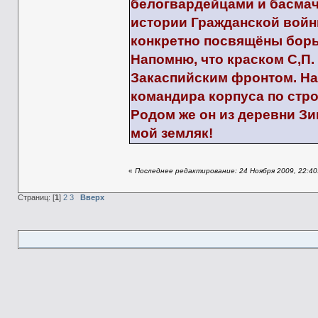
белогвардейцами и басмач
истории Гражданской войны
конкретно посвящёны борь
Напомню, что краском С,П
Закаспийским фронтом. На
командира корпуса по стр
Родом же он из деревни З
мой земляк!
«
Последнее редактирование: 24 Ноября 2009, 22:40
Страниц: [
1
]
2
3
Вверх