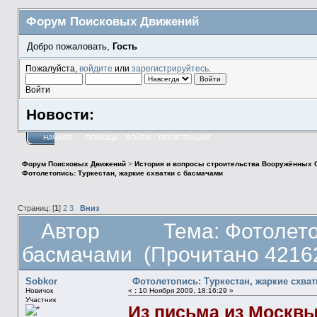
Форум Поисковых Движений
Добро пожаловать,
Гость
Пожалуйста,
войдите
или
зарегистрируйтесь
.
Войти
Новости:
НАЧАЛО
ПОМОЩЬ
ВОЙТИ
РЕГИСТРАЦИЯ
Форум Поисковых Движений
>
История и вопросы строительства Вооружённых 
Фотолетопись: Туркестан, жаркие схватки с басмачами
Страниц: [
1
]
2
3
Вниз
Автор
Тема: Фотолето
басмачами (Прочитано 42162
Sobkor
Фотолетопись: Туркестан, жаркие схва
Новичок
«
:
10 Ноября 2009, 18:16:29 »
Участник
Из письма из Москвы