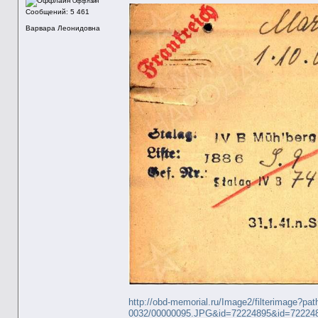
Оффлайн
Сообщений: 5 461
Варвара Леонидовна
http://obd-memorial.ru/Image2/filterimage?pa
0032/00000095.JPG&id=72224895&id=72224