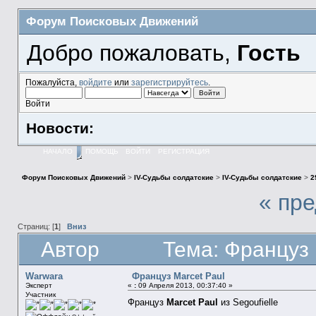
Форум Поисковых Движений
Добро пожаловать,
Гость
Пожалуйста,
войдите
или
зарегистрируйтесь
.
Войти
Новости:
НАЧАЛО
ПОМОЩЬ
ВОЙТИ
РЕГИСТРАЦИЯ
Форум Поисковых Движений
>
IV-Судьбы солдатские
>
IV-Судьбы солдатские
>
2
« пр
Страниц: [
1
]
Вниз
Автор
Тема: Француз 
Warwara
Француз Marcet Paul
Эксперт
«
:
09 Апреля 2013, 00:37:40 »
Участник
Француз
Marcet Paul
из Segoufielle