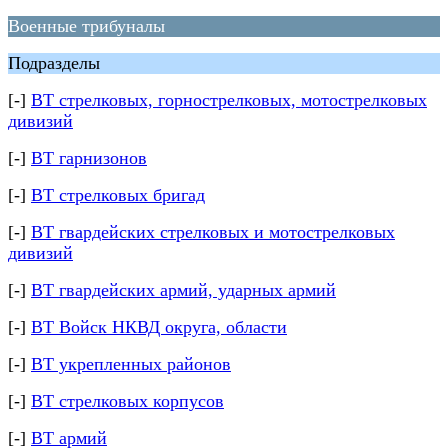
Военные трибуналы
Подразделы
[-]
ВТ стрелковых, горнострелковых, мотострелковых
дивизий
[-]
ВТ гарнизонов
[-]
ВТ стрелковых бригад
[-]
ВТ гвардейских стрелковых и мотострелковых
дивизий
[-]
ВТ гвардейских армий, ударных армий
[-]
ВТ Войск НКВД округа, области
[-]
ВТ укрепленных районов
[-]
ВТ стрелковых корпусов
[-]
ВТ армий