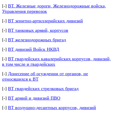
[-]
ВТ. Железные дороги, Железнодорожные войска,
Управления перевозок
[-]
ВТ зенитно-артиллерийских дивизий
[-]
ВТ танковых армий, корпусов
[-]
ВТ железнодорожных бригад
[-]
ВТ дивизий Войск НКВД
[-]
ВТ гвардейских кавалерийских корпусов, дивизий,
в том числе и гвардейских
[-]
Донесение об осуждении от органов, не
относящихся к ВТ
[-]
ВТ гвардейских стрелковых бригад
[-]
ВТ армий и дивизий ПВО
[-]
ВТ воздушно-десантных корпусов, дивизий