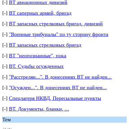
[-]
ВТ авиационных дивизий
[-]
ВТ саперных армий, бригад
[-]
ВТ запасных стрелковых бригад, дивизий
[-]
"Военные трибуналы" по ту сторону фронта
[-]
ВТ запасных стрелковых бригад
[-]
ВТ "неопознанные", пока
[-]
ВТ. Судьбы осужденных
[-]
"Расстрелян...". В донесениях ВТ не найден...
[-]
"Осужден...". В донесениях ВТ не найден...
[-]
Спецлагеря НКВД, Пересыльные пункты
[-]
ВТ. Документы, бланки, ...
Тем