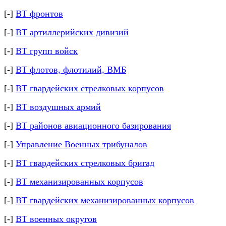
[-]
ВТ фронтов
[-]
ВТ артиллерийских дивизий
[-]
ВТ групп войск
[-]
ВТ флотов, флотилий, ВМБ
[-]
ВТ гвардейских стрелковых корпусов
[-]
ВТ воздушных армий
[-]
ВТ районов авиационного базирования
[-]
Управление Военных трибуналов
[-]
ВТ гвардейских стрелковых бригад
[-]
ВТ механизированных корпусов
[-]
ВТ гвардейских механизированных корпусов
[-]
ВТ военных округов