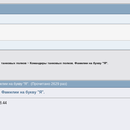
 танковых полков
>
Командиры танковых полков. Фамилии на букву "Я".
лии на букву "Я". (Прочитано 2629 раз)
 Фамилии на букву "Я".
8.44