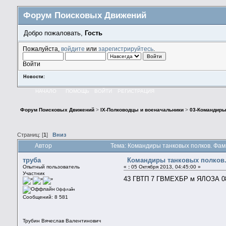
Форум Поисковых Движений
Добро пожаловать,
Гость
Пожалуйста,
войдите
или
зарегистрируйтесь
.
Войти
Новости:
НАЧАЛО
ПОМОЩЬ
ВОЙТИ
РЕГИСТРАЦИЯ
Форум Поисковых Движений
>
IX-Полководцы и военачальники
>
03-Командиры
Страниц: [
1
]
Вниз
Автор
Тема: Командиры танковых полков. Фами
труба
Командиры танковых полков.
Опытный пользователь
«
:
05 Октября 2013, 04:45:00 »
Участник
43 ГВТП 7 ГВМЕХБР м ЯЛОЗА 0
Оффлайн
Сообщений: 8 581
Трубин Вячеслав Валентинович