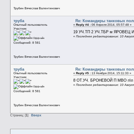
Трубин Вячеслав Валентинович
труба
Re: Командиры танковых полк
Опытный пользователь
«
Reply #4 :
06 Апреля 2014, 05:57:48 »
Участник
19 УЧ.ТП 2 УЧ.ТБР м ЯРОВЕЦ И
«
Последнее редактирование: 10 Август
Оффлайн
Сообщений: 8 581
Трубин Вячеслав Валентинович
труба
Re: Командиры танковых полк
Опытный пользователь
«
Reply #5 :
13 Ноября 2014, 15:11:33 »
Участник
8 ОТ.УЧ. БРОНЕВОЙ П МВО п\п 
«
Последнее редактирование: 10 Август
Оффлайн
Сообщений: 8 581
Трубин Вячеслав Валентинович
Страниц: [
1
]
Вверх