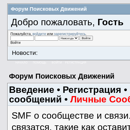
Форум Поисковых Движений
Добро пожаловать,
Гость
Пожалуйста,
войдите
или
зарегистрируйтесь
.
Войти
Новости:
НАЧАЛО
ПОМОЩЬ
ВОЙТИ
РЕГИСТРАЦИЯ
Форум Поисковых Движений
Введение
•
Регистрация
•
сообщений
•
Личные Соо
SMF о сообществе и связи
связатся, такие как остав