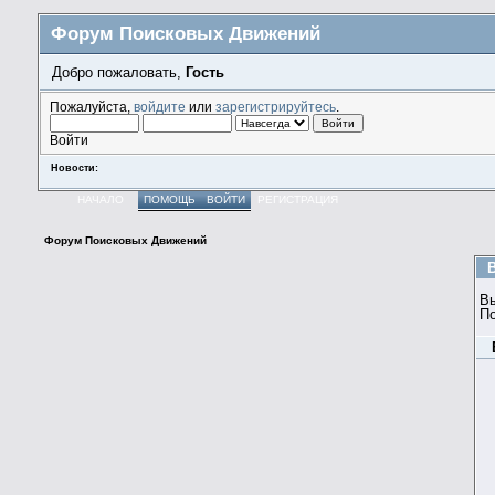
Форум Поисковых Движений
Добро пожаловать,
Гость
Пожалуйста,
войдите
или
зарегистрируйтесь
.
Войти
Новости:
НАЧАЛО
ПОМОЩЬ
ВОЙТИ
РЕГИСТРАЦИЯ
Форум Поисковых Движений
В
П